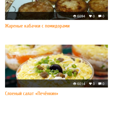
6094
0
0
​Жареные кабачки с помидорами
6014
0
0
Слоеный салат «Печёнкин»