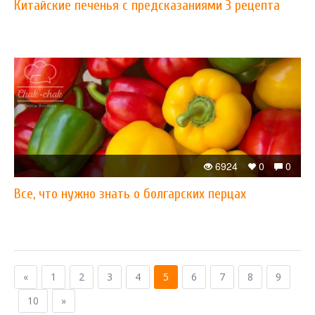
Китайские печенья с предсказаниями 3 рецепта
6924
0
0
Все, что нужно знать о болгарских перцах
«
1
2
3
4
5
6
7
8
9
10
»