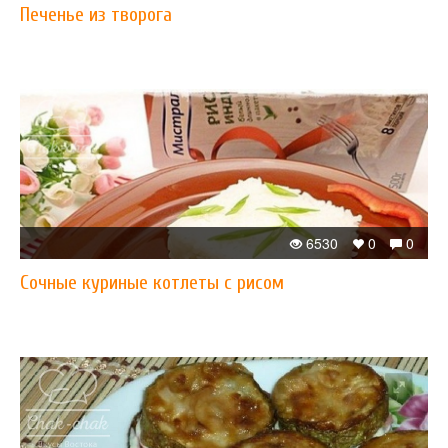
Печенье из творога
6530
0
0
Сочные куриные котлеты с рисом