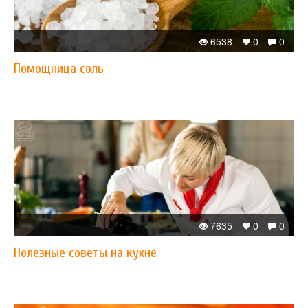
6538
0
0
Помощница соль
7635
0
0
Полезные советы на кухне