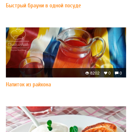
Быстрый брауни в одной посуде
8202
0
0
Напиток из райхона