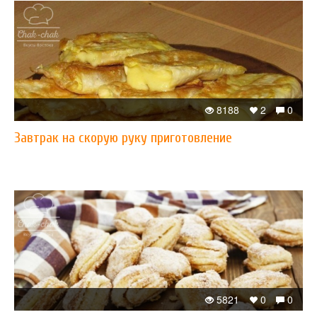
8188
2
0
Завтрак на скорую руку приготовление
5821
0
0