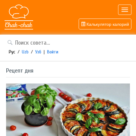
Toggl
navig
Калькулятор калорий
Рус
/
Uzb
/
Узб
|
Войти
Рецепт дня