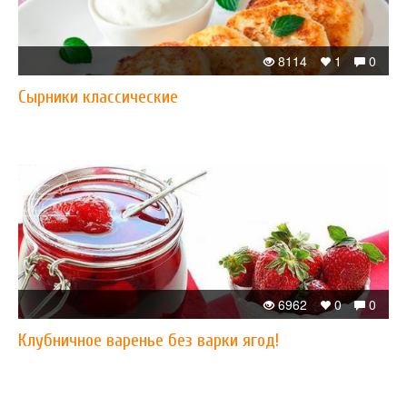
8114
1
0
Сырники классические
6962
0
0
Клубничное варенье без варки ягод!