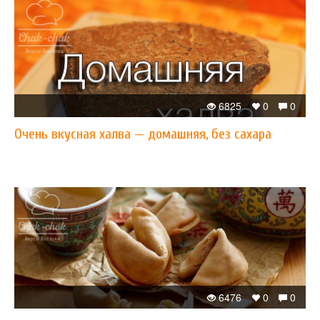
6825
0
0
Очень вкусная халва — домашняя, без сахара
6476
0
0