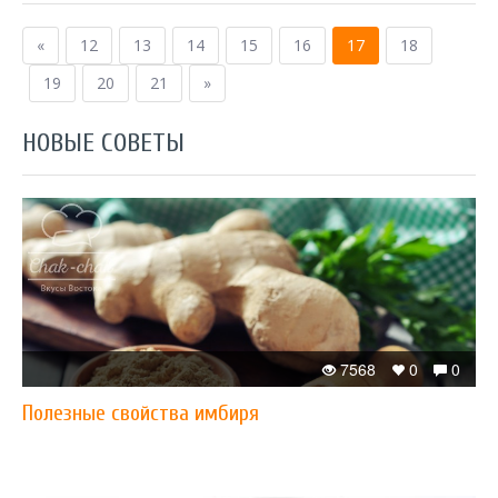
«
12
13
14
15
16
17
18
19
20
21
»
НОВЫЕ СОВЕТЫ
7568
0
0
Полезные свойства имбиря