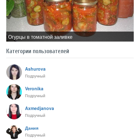
Огурцы в томатной заливке
Категории пользователей
Ashurova
Подручный
Veronika
Подручный
Axmedjanova
Подручный
Дания
Подручный