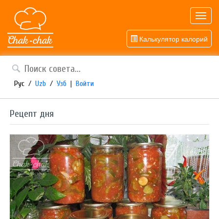
Toggl
navig
Калькулятор калорий
Рус
/
Uzb
/
Узб
|
Войти
Рецепт дня