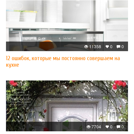
11358
0
0
12 ошибок, которые мы постоянно совершаем на
кухне
7704
0
0