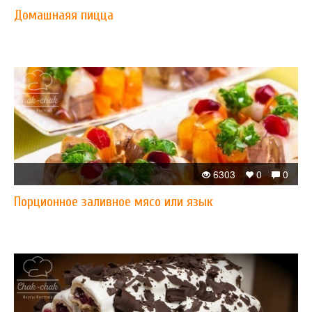
Домашнаяя пицца
6303
0
0
Порционное заливное мясо или язык