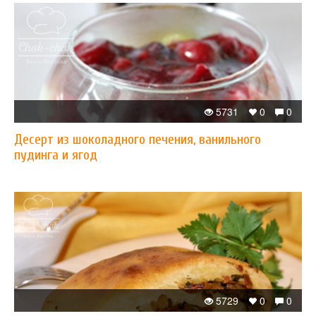
5731
0
0
Десерт из шоколадного печения, ванильного
пудинга и ягод
5729
0
0