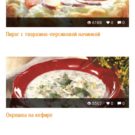
6169
0
0
Пирог с творожно-персиковой начинкой
5507
0
0
Окрошка на кефире