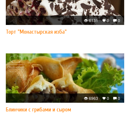
6131
0
0
Торт "Монастырская изба"
6963
0
0
Блинчики с грибами и сыром