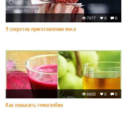
7077
0
0
9 секретов приготовления мяса
6602
0
0
Как повысить гемоглобин