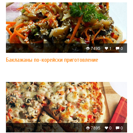
7495
1
0
Баклажаны по-корейски приготовление
7895
0
0