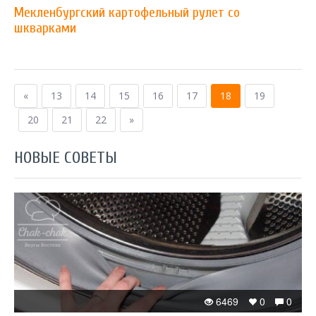
Мекленбургский картофельный рулет со
шкварками
«
13
14
15
16
17
18
19
20
21
22
»
НОВЫЕ СОВЕТЫ
6469
0
0