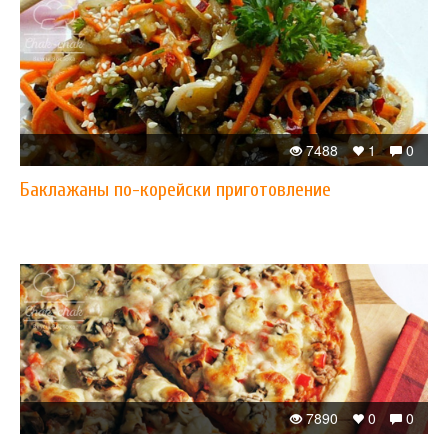
7488
1
0
Баклажаны по-корейски приготовление
7890
0
0