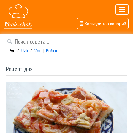
Toggl
navig
Калькулятор калорий
Рус
/
Uzb
/
Узб
|
Войти
Рецепт дня