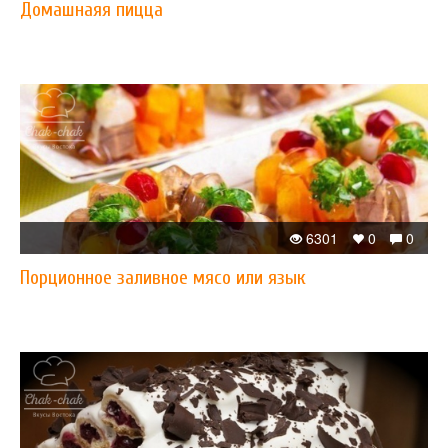
Домашнаяя пицца
6301
0
0
Порционное заливное мясо или язык