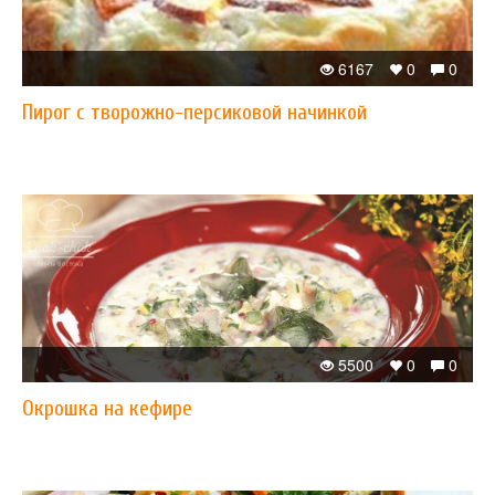
6167
0
0
Пирог с творожно-персиковой начинкой
5500
0
0
Окрошка на кефире