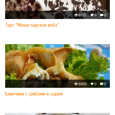
6127
0
0
Торт "Монастырская изба"
6955
0
0
Блинчики с грибами и сыром