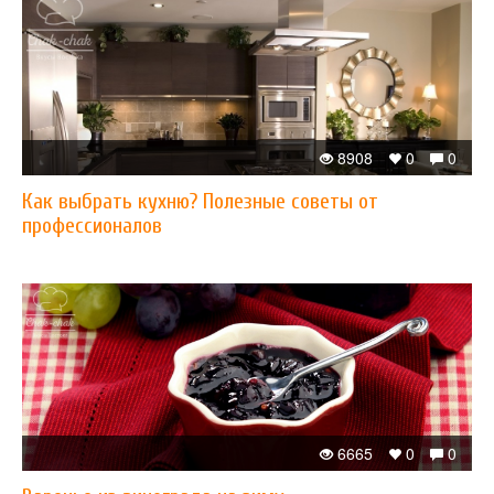
8908
0
0
Как выбрать кухню? Полезные советы от
профессионалов
6665
0
0