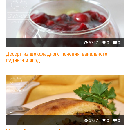
5727
0
0
Десерт из шоколадного печения, ванильного
пудинга и ягод
5727
0
0