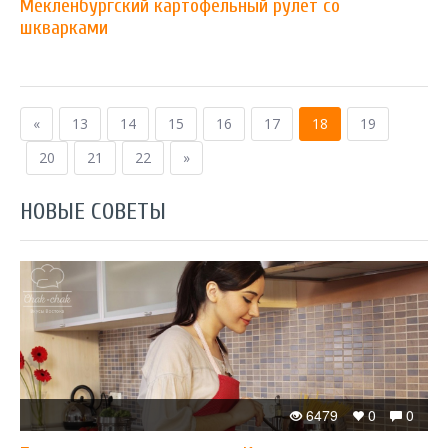
Мекленбургский картофельный рулет со
шкварками
«
13
14
15
16
17
18
19
20
21
22
»
НОВЫЕ СОВЕТЫ
6479
0
0