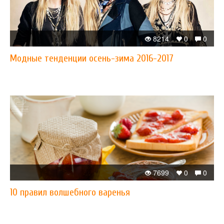
8214
0
0
Модные тенденции осень-зима 2016-2017
7699
0
0
10 правил волшебного варенья