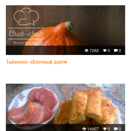
7292
0
0
Тыквенно-яблочный джем
14907
0
0