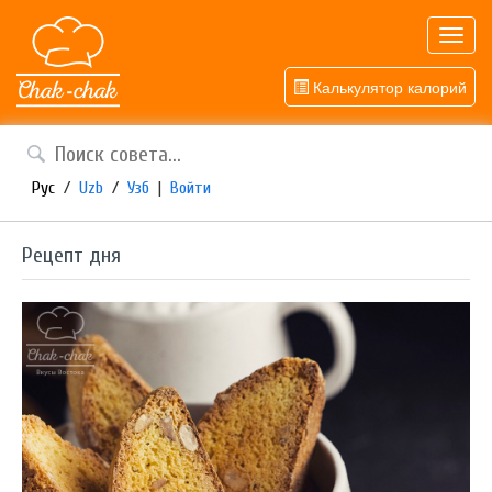
Toggl
navig
Калькулятор калорий
Рус
/
Uzb
/
Узб
|
Войти
Рецепт дня