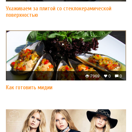
Ухаживаем за плитой со стеклокерамической
поверхностью
7969
0
0
Как готовить мидии