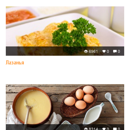
6961
0
0
Лазанья
8314
0
0