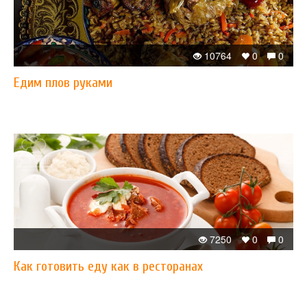
10764
0
0
​Едим плов руками
7250
0
0
​Как готовить еду как в ресторанах