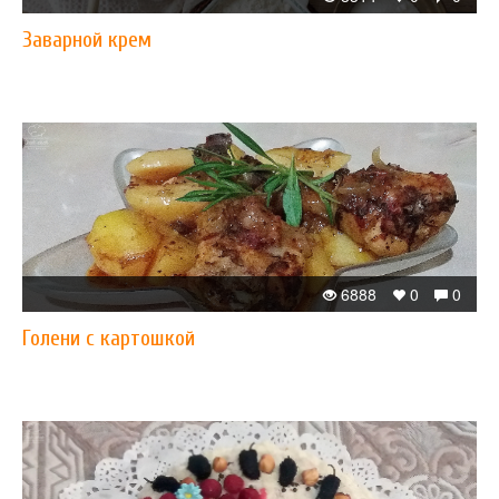
Заварной крем
6888
0
0
Голени с картошкой