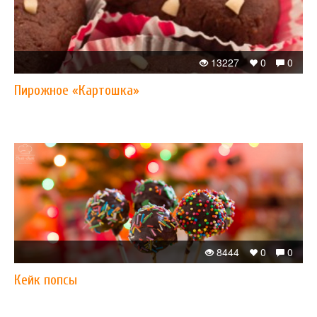
13227
0
0
Пирожное «Картошка»
8444
0
0
Кейк попсы