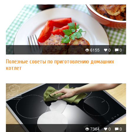
6155
0
0
Полезные советы по приготовлению домашних
котлет
7364
0
0