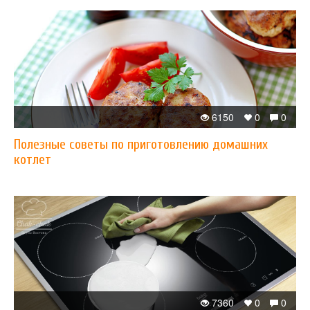
6150
0
0
Полезные советы по приготовлению домашних
котлет
7360
0
0