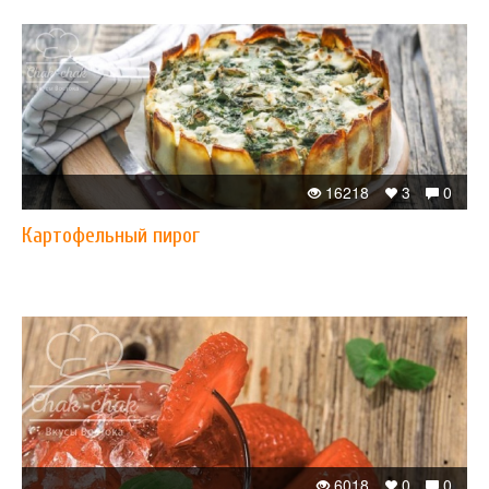
16218
3
0
Картофельный пирог
6018
0
0