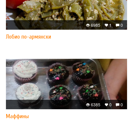
6985
1
0
Лобио по-армянски
6385
0
0
Маффины