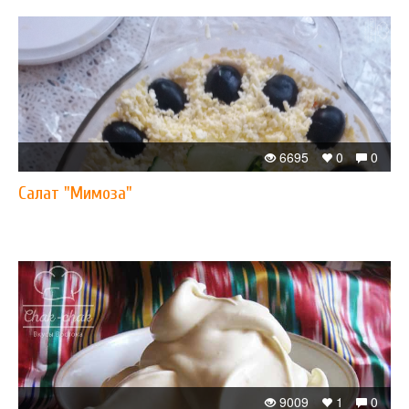
6695
0
0
Салат "Мимоза"
9009
1
0