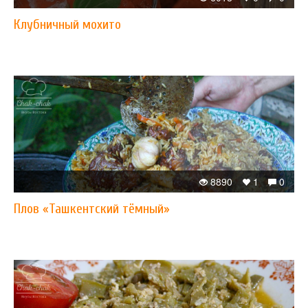
Клубничный мохито
8890
1
0
Плов «Ташкентский тёмный»