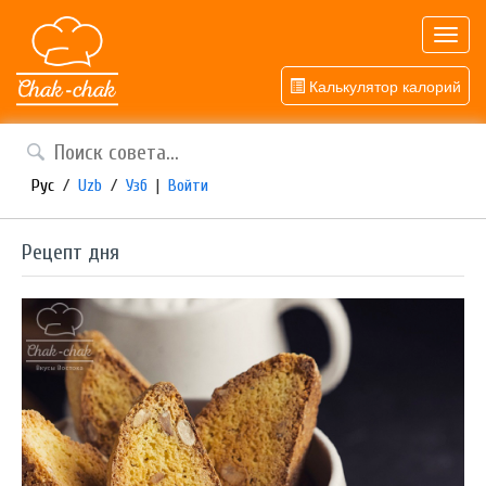
Toggl
navig
Калькулятор калорий
Рус
/
Uzb
/
Узб
|
Войти
Рецепт дня