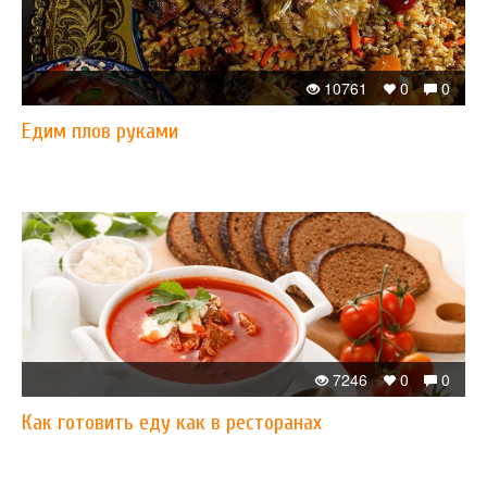
10761
0
0
​Едим плов руками
7246
0
0
​Как готовить еду как в ресторанах