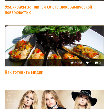
Ухаживаем за плитой со стеклокерамической
поверхностью
7965
0
0
Как готовить мидии