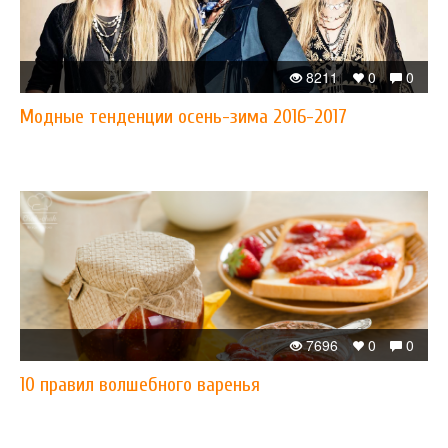
8211
0
0
Модные тенденции осень-зима 2016-2017
7696
0
0
10 правил волшебного варенья