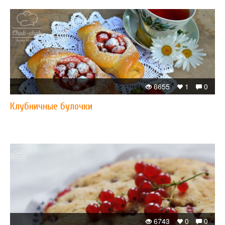
6655
1
0
Клубничные булочки​
6743
0
0