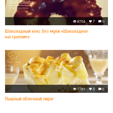
8704
7
0
Шоколадный кекс без муки «Шоколадное
настроение»
7791
0
0
Пышный яблочный пирог