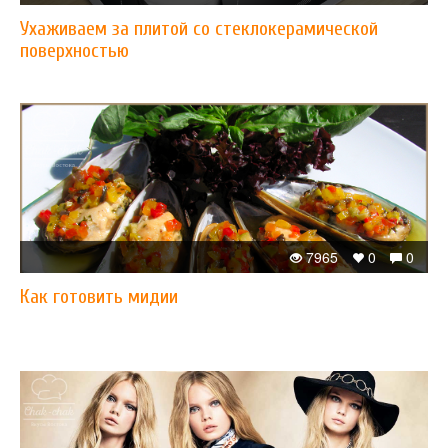
Ухаживаем за плитой со стеклокерамической
поверхностью
7965
0
0
Как готовить мидии