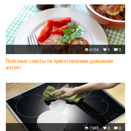
6150
0
0
Полезные советы по приготовлению домашних
котлет
7360
0
0