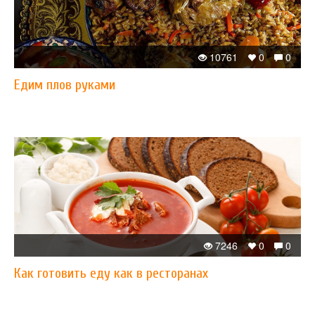
10761
0
0
​Едим плов руками
7246
0
0
​Как готовить еду как в ресторанах