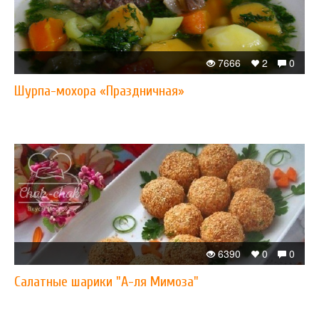
7666
2
0
Шурпа-мохора «Праздничная»
6390
0
0
Салатные шарики "А-ля Мимоза"