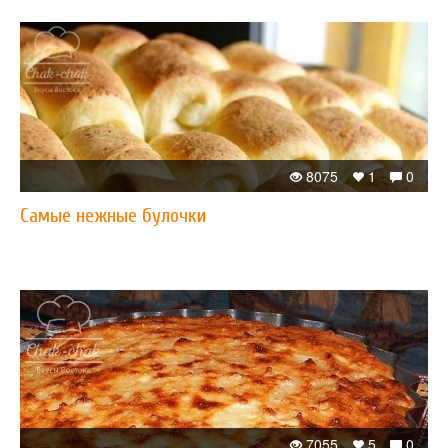
8075
1
0
Самые нежные булочки
7055
5
0