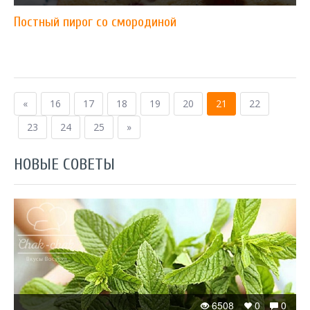
Постный пирог со смородиной
«
16
17
18
19
20
21
22
23
24
25
»
НОВЫЕ СОВЕТЫ
6508
0
0