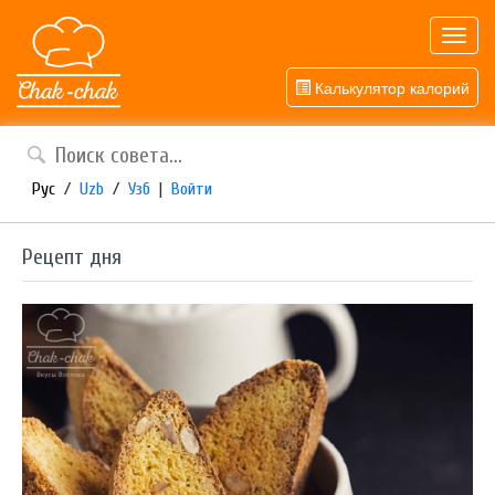
Toggl
navig
Калькулятор калорий
Рус
/
Uzb
/
Узб
|
Войти
Рецепт дня