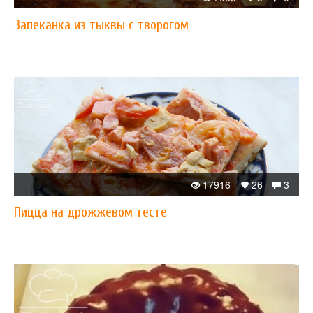
Запеканка из тыквы с творогом
17916
26
3
Пицца на дрожжевом тесте