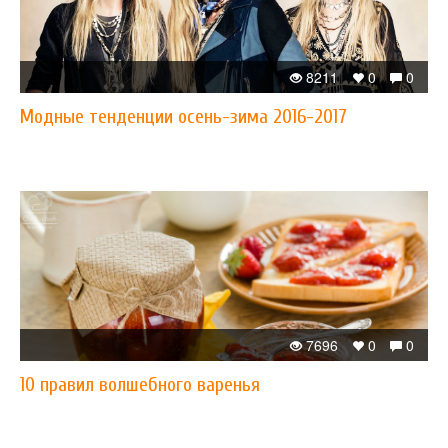
8211
0
0
Модные тенденции осень-зима 2016-2017
7696
0
0
10 правил волшебного варенья