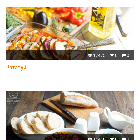
17475
0
0
Рататуй
14410
0
0