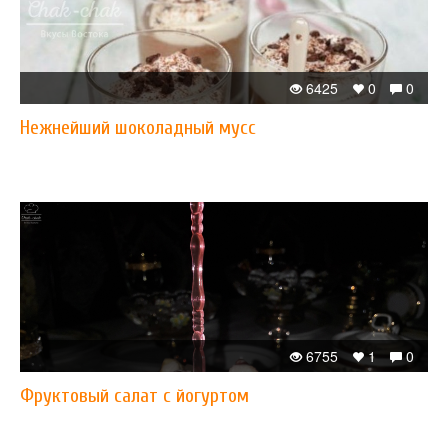
6425
0
0
Нежнейший шоколадный мусс
6755
1
0
Фруктовый салат с йогуртом