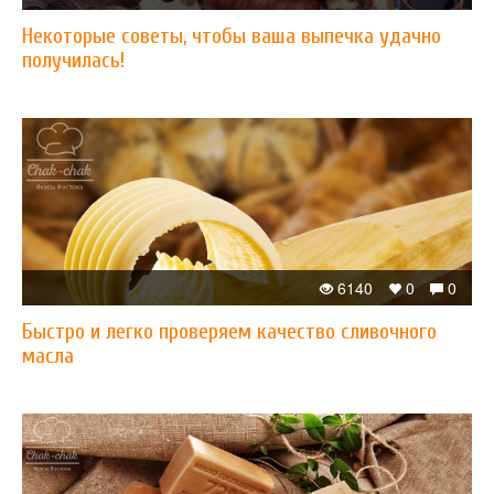
Некоторые советы, чтобы ваша выпечка удачно
получилась!
6140
0
0
Быстро и легко проверяем качество сливочного
масла