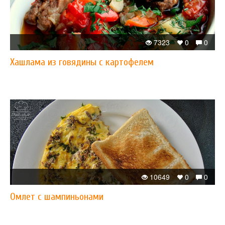
7323
0
0
Хашлама из говядины с картофелем
10649
0
0
Омлет с шампиньонами