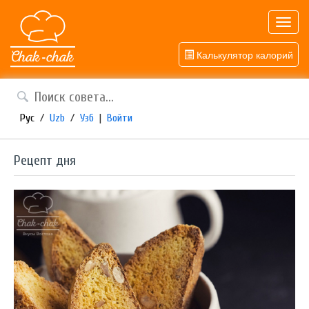
Toggl
navig
Калькулятор калорий
Рус
/
Uzb
/
Узб
|
Войти
Рецепт дня