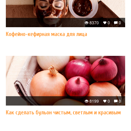
8370
0
0
Кофейно-кефирная маска для лица
8199
0
0
Как сделать бульон чистым, светлым и красивым