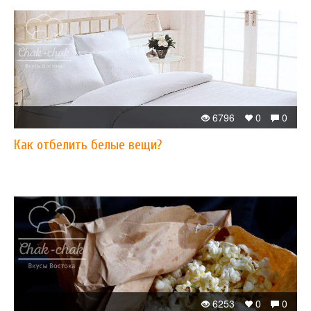
6796
0
0
Как отбелить белые вещи?
6253
0
0