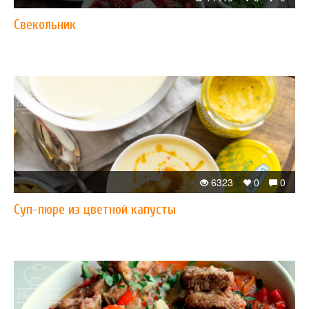
Свекольник
6323
0
0
Суп-пюре из цветной капусты