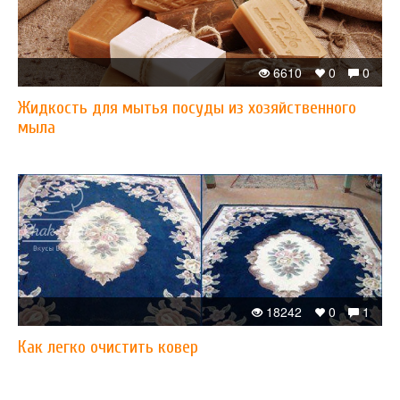
6610
0
0
Жидкость для мытья посуды из хозяйственного
мыла
18242
0
1
Как легко очистить ковер