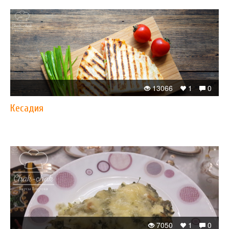
13066
1
0
Кесадия
7050
1
0