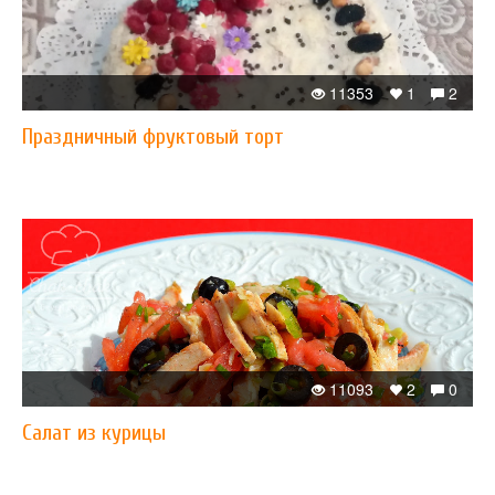
11353
1
2
Праздничный фруктовый торт
11093
2
0
Салат из курицы​