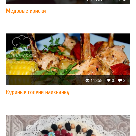
Медовые ириски
11358
0
2
Куриные голени наизнанку