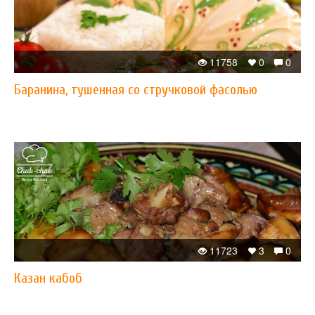
11758
0
0
Баранина, тушенная со стручковой фасолью
11723
3
0
Казан кабоб