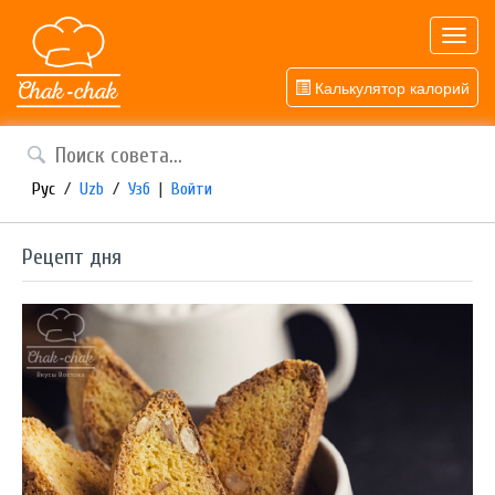
Toggl
navig
Калькулятор калорий
Рус
/
Uzb
/
Узб
|
Войти
Рецепт дня