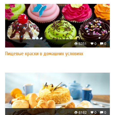
6351
0
0
Пищевые краски в домашних условиях
6182
0
0