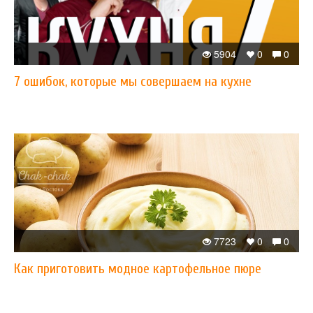
5904
0
0
7 ошибок, которые мы совершаем на кухне
7723
0
0
Как приготовить модное картофельное пюре