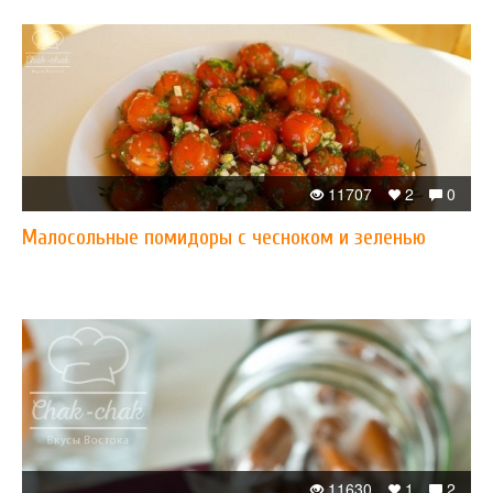
11707
2
0
Малосольные помидоры с чесноком и зеленью
11630
1
2