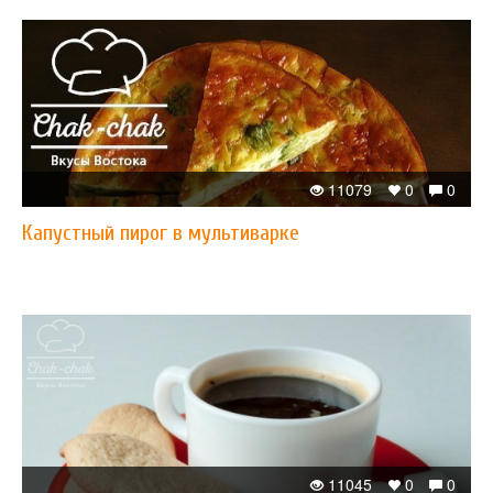
11079
0
0
Капустный пирог в мультиварке
11045
0
0