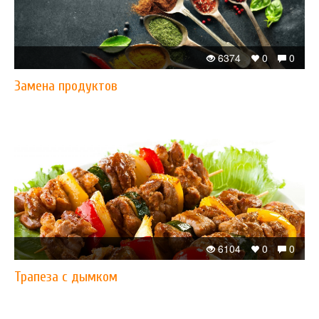
6374
0
0
Замена продуктов
6104
0
0
Трапеза с дымком