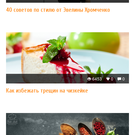
40 советов по стилю от Эвелины Хромченко
6453
0
0
Как избежать трещин на чизкейке