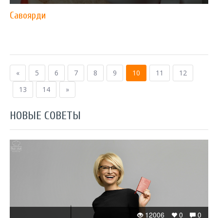
Савоярди
«
5
6
7
8
9
10
11
12
13
14
»
НОВЫЕ СОВЕТЫ
12006
0
0