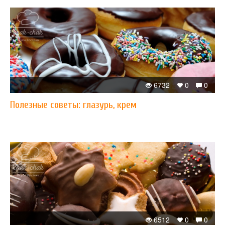
6732
0
0
Полезные советы: глазурь, крем
6512
0
0