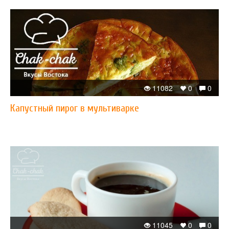
11082
0
0
Капустный пирог в мультиварке
11045
0
0