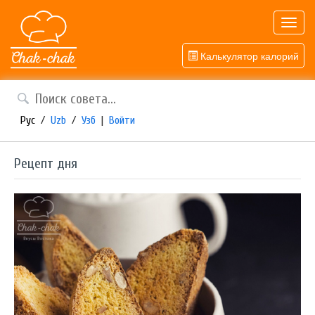
Toggl
navig
Калькулятор калорий
Рус
/
Uzb
/
Узб
|
Войти
Рецепт дня