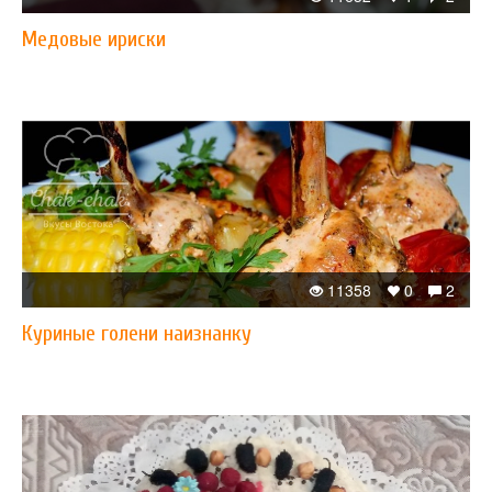
Медовые ириски
11358
0
2
Куриные голени наизнанку