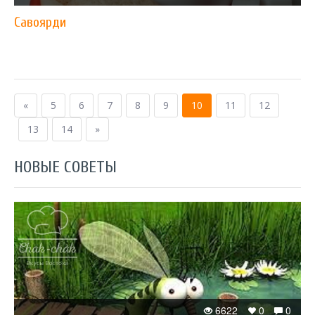
Савоярди
«
5
6
7
8
9
10
11
12
13
14
»
НОВЫЕ СОВЕТЫ
6622
0
0