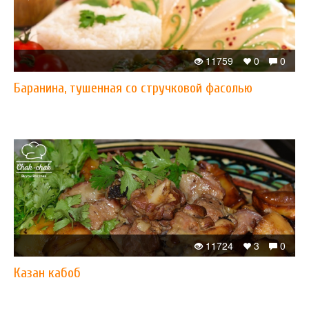
11759
0
0
Баранина, тушенная со стручковой фасолью
11724
3
0
Казан кабоб