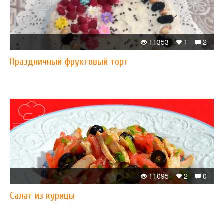
11353
1
2
Праздничный фруктовый торт
11095
2
0
Салат из курицы​