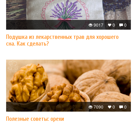
9017
0
0
Подушка из лекарственных трав для хорошего
сна. Как сделать?
7090
0
0
Полезные советы: орехи