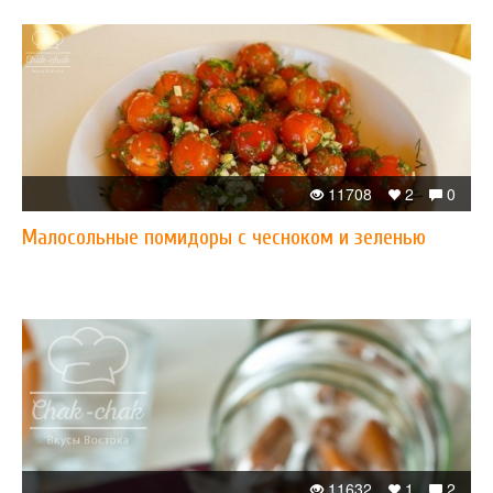
11708
2
0
Малосольные помидоры с чесноком и зеленью
11632
1
2