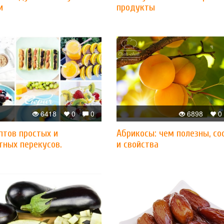
и
продукты
6418
0
0
6898
0
птов простых и
Абрикосы: чем полезны, со
тных перекусов.
и свойства