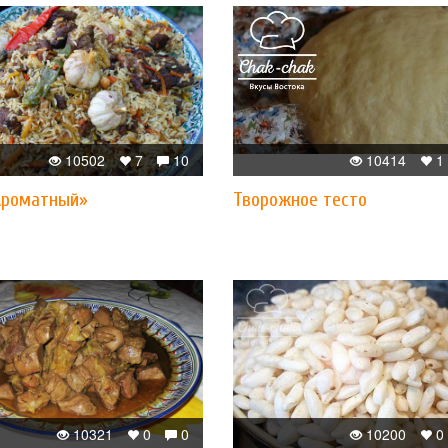
10502
7
10
10414
1
Ароматный»
Творожное тесто
10321
0
0
10200
0