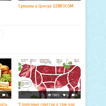
Сумаляк в Центре UZINFOCOM
0
7963
0
0
вать
9 полезных советов о том, как