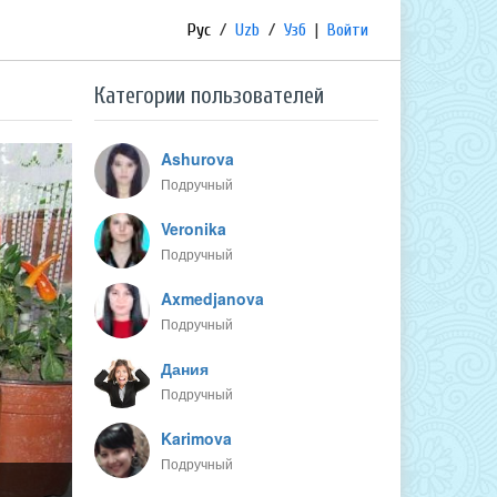
Рус
/
Uzb
/
Узб
|
Войти
Категории пользователей
Ashurova
Подручный
Veronika
Подручный
Axmedjanova
Подручный
Дания
Подручный
Karimova
Подручный