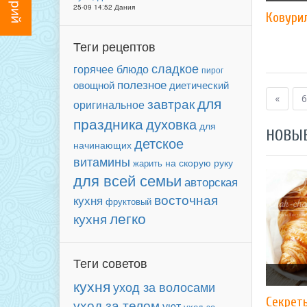
25-09 14:52 Дания
Ковурил
Теги рецептов
сладкое
горячее блюдо
пирог
полезное
овощной
диетический
«
6
для
завтрак
оригинальное
праздника
духовка
для
НОВЫ
детское
начинающих
витамины
на скорую руку
жарить
для всей семьи
авторская
восточная
кухня
фруктовый
легко
кухня
Теги советов
кухня
уход за волосами
Секрет
уход за телом
уют
уход за