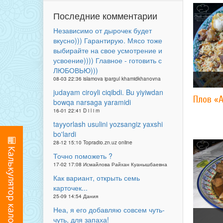
Последние комментарии
Независимо от дырочек будет
вкусно))) Гарантирую. Мясо тоже
выбирайте на свое усмотрение и
усвоение)))) Главное - готовить с
ЛЮБОВЬЮ)))
08-03 22:36 islamova ipargul khamidkhanovna
judayam ciroyli ciqibdi. Bu yiyiwdan
Плов «
bowqa narsaga yaramidi
16-01 22:41 D i l i m
tayyorlash usulini yozsangiz yaxshi
bo'lardi
28-12 15:10 Topradio.zn.uz online
Точно поможеть ?
17-02 17:08 Исмайлова Райхан Куанышбаевна
Как вариант, открыть семь
карточек...
25-09 14:54 Дания
Неа, я его добавляю совсем чуть-
чуть, для запаха!