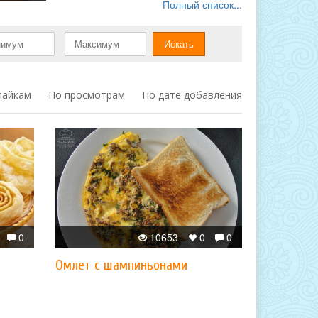
Полный список...
лайкам
По просмотрам
По дате добавления
0
10653
0
0
Омлет с шампиньонами