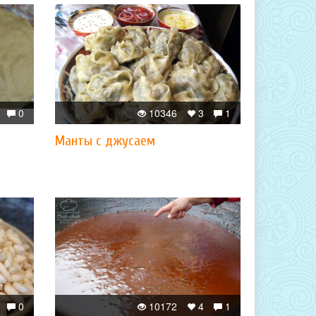
0
10346
3
1
Манты с джусаем
0
10172
4
1