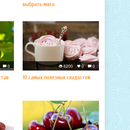
выбрать мясо
0
6200
0
0
став
10 самых полезных сладостей