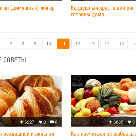
ган (димланган) жигар
Воздушный хрустящий рис
готовим дома
7
8
9
10
11
12
13
14
15
»
Е СОВЕТЫ
6227
0
0
6885
0
ы воздушной и вкусной
Как научиться не выбрасы