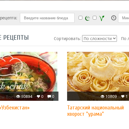
 рецепта:
Е РЕЦЕПТЫ
Сортировать:
По 
10894
0
0
10809
1
«Узбекистан»
Татарский национальный
хворост "урама"