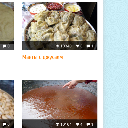
0
10340
3
1
Манты с джусаем
0
10164
4
1