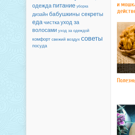
питание
и мошк
одежда
уборка
действ
бабушкины секреты
дизайн
еда
уход за
чистка
волосами
уход за одеждой
советы
комфорт
свежий воздух
посуда
Полезн