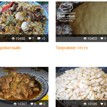
10492
7
10
10403
1
Ароматный»
Творожное тесто
10307
0
0
10195
0