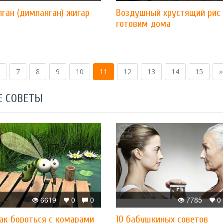
ган (димланган) жигар
Воздушный хрустящий рис
готовим дома
7
8
9
10
11
12
13
14
15
»
Е СОВЕТЫ
6619
0
0
7785
0
как бороться с комарами
10 бабушкиных советов