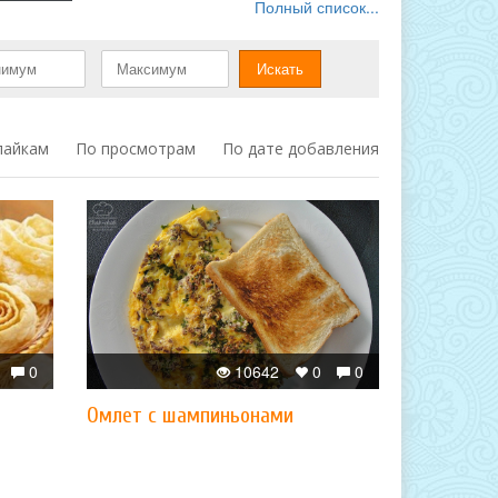
Полный список...
лайкам
По просмотрам
По дате добавления
0
10642
0
0
Омлет с шампиньонами