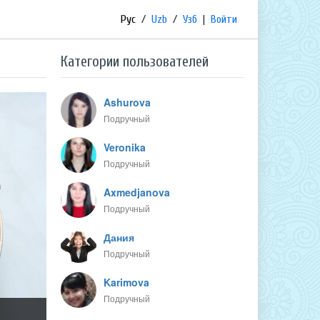
Рус
/
Uzb
/
Узб
|
Войти
Категории пользователей
Ashurova
Подручный
Veronika
Подручный
Axmedjanova
Подручный
Дания
Подручный
Karimova
Подручный