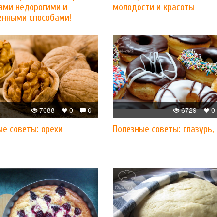
ами недорогими и
молодости и красоты
енными способами!
7088
0
0
6729
0
ые советы: орехи
Полезные советы: глазурь,