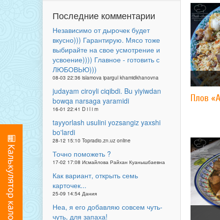
Последние комментарии
Независимо от дырочек будет
вкусно))) Гарантирую. Мясо тоже
выбирайте на свое усмотрение и
усвоение)))) Главное - готовить с
ЛЮБОВЬЮ)))
08-03 22:36 islamova ipargul khamidkhanovna
judayam ciroyli ciqibdi. Bu yiyiwdan
Плов «
bowqa narsaga yaramidi
16-01 22:41 D i l i m
tayyorlash usulini yozsangiz yaxshi
bo'lardi
28-12 15:10 Topradio.zn.uz online
Точно поможеть ?
17-02 17:08 Исмайлова Райхан Куанышбаевна
Как вариант, открыть семь
карточек...
25-09 14:54 Дания
Неа, я его добавляю совсем чуть-
чуть, для запаха!