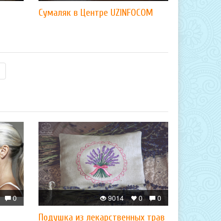
Сумаляк в Центре UZINFOCOM
0
9014
0
0
Подушка из лекарственных трав