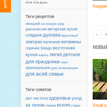
25-09 14:52 Дания
Ковурил
Теги рецептов
овощной
на скорую руку
авторская кухня
диетический
духовка
сладкое
«
6
фруктовый
завтрак
витамины
полезное
НОВЫ
восточная
горячее блюдо
легко
детское
кухня
жарить
для праздника
пирог
оригинальное
для начинающих
для всей семьи
Теги советов
здоровье
уход
чистота
уют
кухня
за телом
Узнай 
глажка
стирка