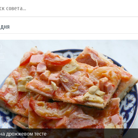
 дня
на дрожжевом тесте