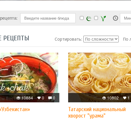
 рецепта:
Е РЕЦЕПТЫ
Сортировать:
По 
10884
0
0
10802
1
«Узбекистан»
Татарский национальный
хворост "урама"