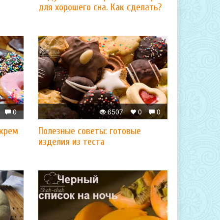
для хорошего сна. Как сделать?
0
6507
0
0
 крем
Полезные советы: готовые
изделия из теста