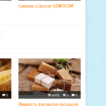
Сумаляк в Центре UZINFOCOM
0
6605
0
0
Жидкость для мытья посуды из