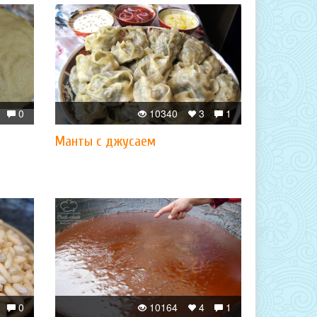
0
10340
3
1
Манты с джусаем
0
10164
4
1