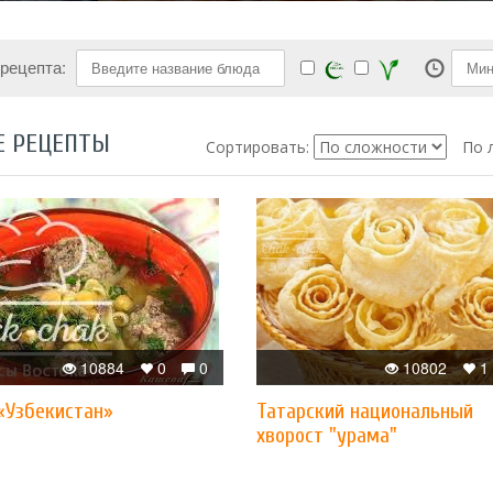
 рецепта:
Е РЕЦЕПТЫ
Сортировать:
По 
10884
0
0
10802
1
«Узбекистан»
Татарский национальный
хворост "урама"