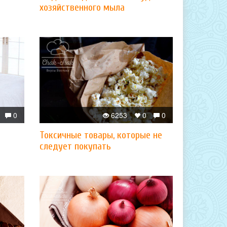
хозяйственного мыла
0
6253
0
0
Токсичные товары, которые не
следует покупать