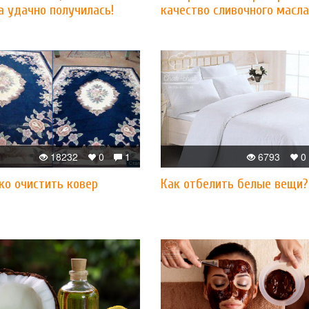
а удачно получилась!
качество сливочного масла
18232
0
1
6793
0
ко очистить ковер
Как отбелить белые вещи?