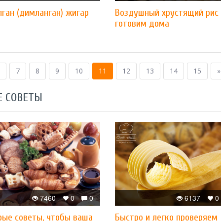
ган (димланган) жигар
Воздушный хрустящий рис
готовим дома
7
8
9
10
11
12
13
14
15
»
Е СОВЕТЫ
7460
0
0
6137
0
рые советы, чтобы ваша
Быстро и легко проверяем