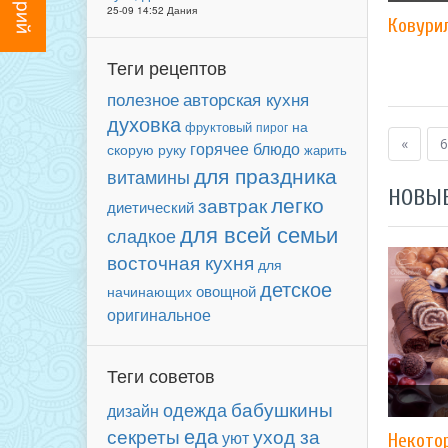
25-09 14:52 Дания
Ковурил
Теги рецептов
авторская кухня
полезное
духовка
фруктовый
на
пирог
«
6
горячее блюдо
скорую руку
жарить
для праздника
витамины
НОВЫ
легко
завтрак
диетический
для всей семьи
сладкое
восточная кухня
для
детское
овощной
начинающих
оригинальное
Теги советов
бабушкины
одежда
дизайн
еда
секреты
уход за
уют
Некото