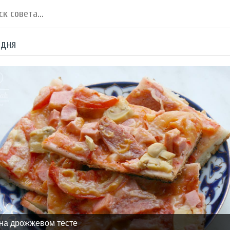
 дня
на дрожжевом тесте