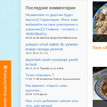
Последние комментарии
Независимо от дырочек будет
вкусно))) Гарантирую. Мясо тоже
выбирайте на свое усмотрение и
усвоение)))) Главное - готовить с
ЛЮБОВЬЮ)))
08-03 22:36 islamova ipargul khamidkhanovna
judayam ciroyli ciqibdi. Bu yiyiwdan
Плов «
bowqa narsaga yaramidi
16-01 22:41 D i l i m
tayyorlash usulini yozsangiz yaxshi
bo'lardi
28-12 15:10 Topradio.zn.uz online
Точно поможеть ?
17-02 17:08 Исмайлова Райхан Куанышбаевна
Как вариант, открыть семь
карточек...
25-09 14:54 Дания
Неа, я его добавляю совсем чуть-
чуть, для запаха!