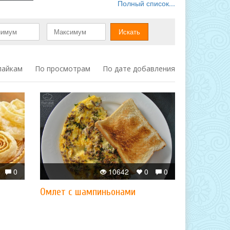
Полный список...
лайкам
По просмотрам
По дате добавления
0
10642
0
0
Омлет с шампиньонами