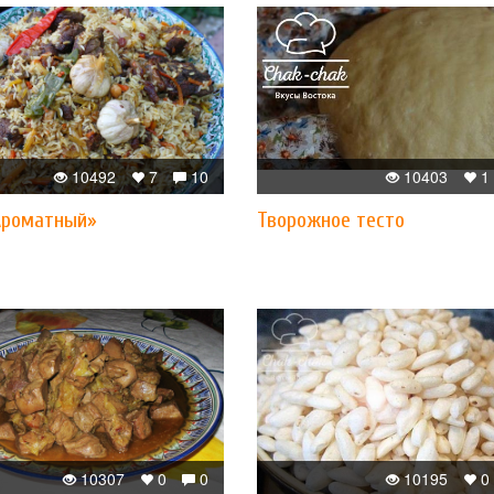
10492
7
10
10403
1
Ароматный»
Творожное тесто
10307
0
0
10195
0