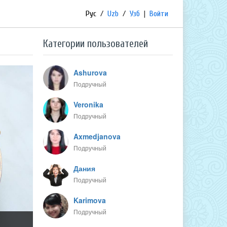
Рус
/
Uzb
/
Узб
|
Войти
Категории пользователей
Ashurova
Подручный
Veronika
Подручный
Axmedjanova
Подручный
Дания
Подручный
Karimova
Подручный