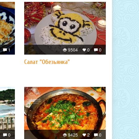
1
9504
0
0
Салат "Обезьянка"
0
9425
2
0