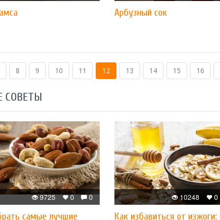
самса
Арбузный сок
8
9
10
11
12
13
14
15
16
Е СОВЕТЫ
9725
0
0
10248
0
брать самые лучшие
Как избавиться от изжоги: