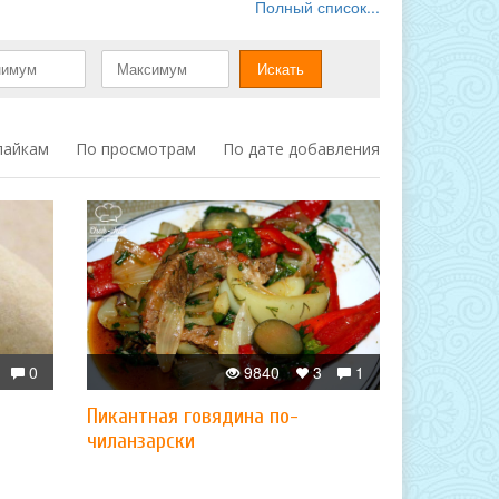
Полный список...
лайкам
По просмотрам
По дате добавления
0
9840
3
1
Пикантная говядина по-
чиланзарски