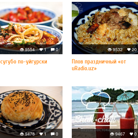
9554
1
0
9532
20
сугубо по-уйгурски
Плов праздничный «от
uRadio.uz»
9478
1
0
9467
0