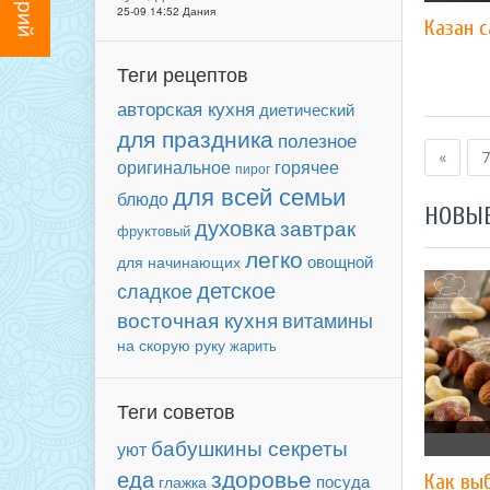
25-09 14:52 Дания
Казан 
Теги рецептов
авторская кухня
диетический
для праздника
полезное
«
7
оригинальное
горячее
пирог
для всей семьи
блюдо
НОВЫ
духовка
завтрак
фруктовый
легко
овощной
для начинающих
детское
сладкое
восточная кухня
витамины
на скорую руку
жарить
Теги советов
бабушкины секреты
уют
здоровье
еда
посуда
Как вы
глажка