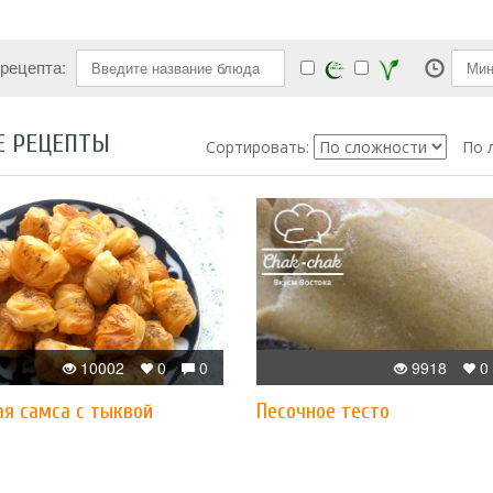
 рецепта:
Е РЕЦЕПТЫ
Сортировать:
По 
10002
0
0
9918
0
ая самса с тыквой
Песочное тесто