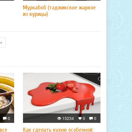
Муркабоб (таджикское жаркое
из курицы)
»
0
15234
0
0
 все
Как сделать кухню особенной: