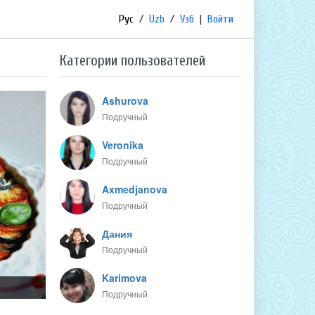
Рус
/
Uzb
/
Узб
|
Войти
Категории пользователей
Ashurova
Подручный
Veronika
Подручный
Axmedjanova
Подручный
Дания
Подручный
Karimova
Подручный