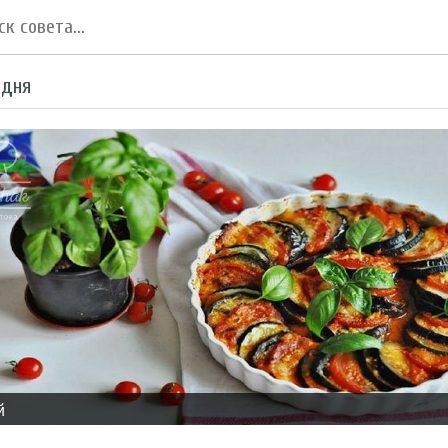
 дня
й