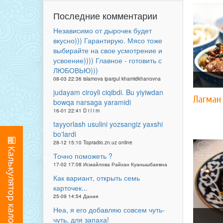
Последние комментарии
Независимо от дырочек будет
вкусно))) Гарантирую. Мясо тоже
выбирайте на свое усмотрение и
усвоение)))) Главное - готовить с
ЛЮБОВЬЮ)))
08-03 22:36 islamova ipargul khamidkhanovna
judayam ciroyli ciqibdi. Bu yiyiwdan
Лагман 
bowqa narsaga yaramidi
16-01 22:41 D i l i m
tayyorlash usulini yozsangiz yaxshi
bo'lardi
28-12 15:10 Topradio.zn.uz online
Точно поможеть ?
17-02 17:08 Исмайлова Райхан Куанышбаевна
Как вариант, открыть семь
карточек...
25-09 14:54 Дания
Неа, я его добавляю совсем чуть-
чуть, для запаха!