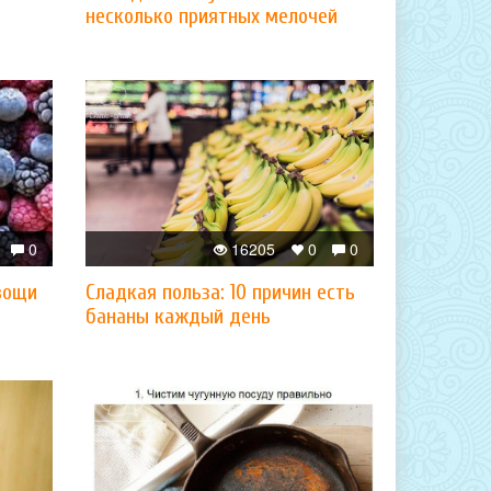
несколько приятных мелочей
0
16205
0
0
вощи
Сладкая польза: 10 причин есть
бананы каждый день