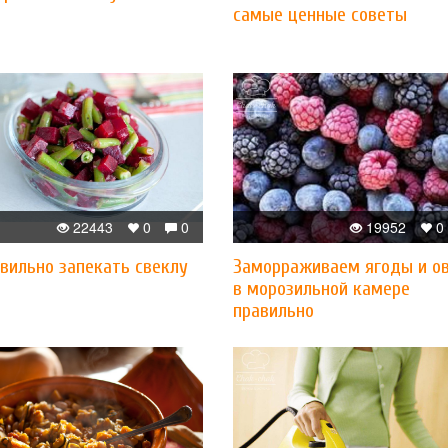
самые ценные советы
22443
0
0
19952
0
вильно запекать свеклу
Заморраживаем ягоды и о
в морозильной камере
правильно