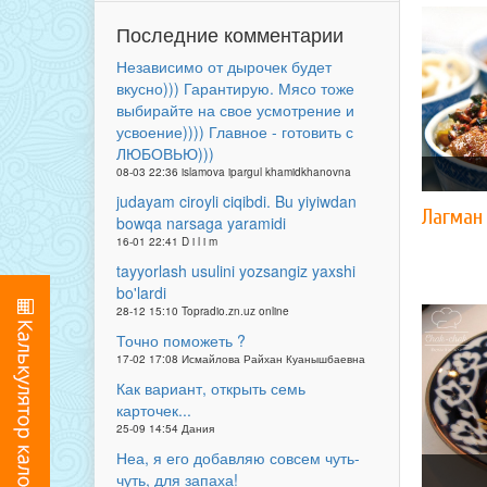
Последние комментарии
Независимо от дырочек будет
вкусно))) Гарантирую. Мясо тоже
выбирайте на свое усмотрение и
усвоение)))) Главное - готовить с
ЛЮБОВЬЮ)))
08-03 22:36 islamova ipargul khamidkhanovna
judayam ciroyli ciqibdi. Bu yiyiwdan
Лагман 
bowqa narsaga yaramidi
16-01 22:41 D i l i m
tayyorlash usulini yozsangiz yaxshi
bo'lardi
28-12 15:10 Topradio.zn.uz online
Точно поможеть ?
17-02 17:08 Исмайлова Райхан Куанышбаевна
Как вариант, открыть семь
карточек...
25-09 14:54 Дания
Неа, я его добавляю совсем чуть-
чуть, для запаха!