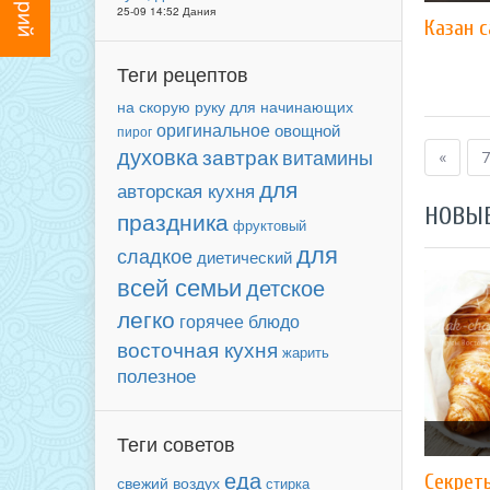
25-09 14:52 Дания
Казан 
Теги рецептов
для начинающих
на скорую руку
оригинальное
овощной
пирог
духовка
завтрак
витамины
«
7
для
авторская кухня
НОВЫ
праздника
фруктовый
для
сладкое
диетический
всей семьи
детское
легко
горячее блюдо
восточная кухня
жарить
полезное
Теги советов
еда
Секрет
свежий воздух
стирка