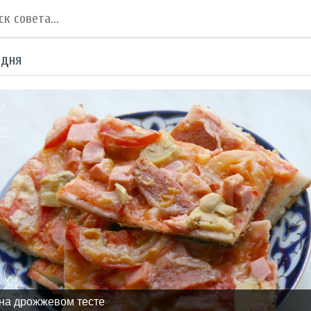
 дня
на дрожжевом тесте