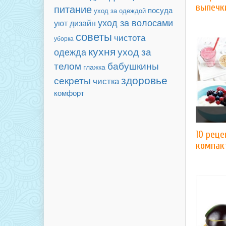
выпечк
питание
посуда
уход за одеждой
уход за волосами
уют
дизайн
советы
чистота
уборка
кухня
уход за
одежда
бабушкины
телом
глажка
здоровье
секреты
чистка
комфорт
10 реце
компак