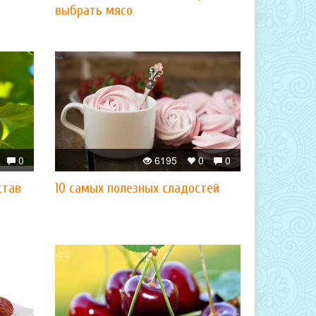
выбрать мясо
0
6195
0
0
став
10 самых полезных сладостей