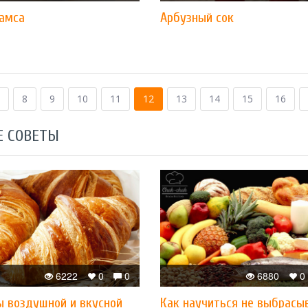
самса
Арбузный сок
8
9
10
11
12
13
14
15
16
Е СОВЕТЫ
6222
0
0
6880
0
ы воздушной и вкусной
Как научиться не выбрасы