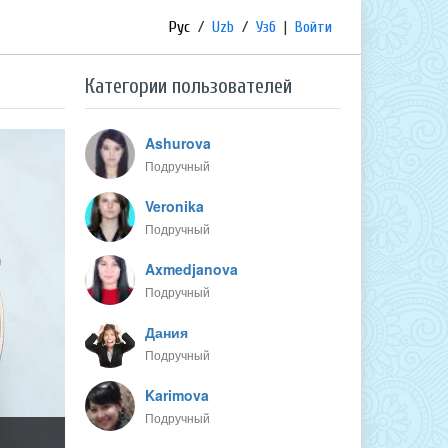
Рус
/
Uzb
/
Узб
|
Войти
Категории пользователей
Ashurova
Подручный
Veronika
Подручный
Axmedjanova
Подручный
Дания
Подручный
Karimova
Подручный