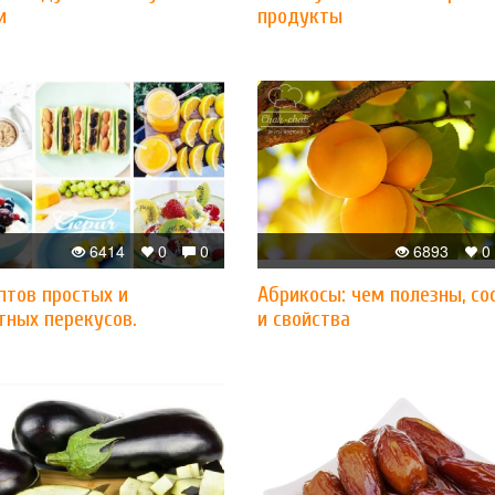
и
продукты
6414
0
0
6893
0
птов простых и
Абрикосы: чем полезны, со
тных перекусов.
и свойства