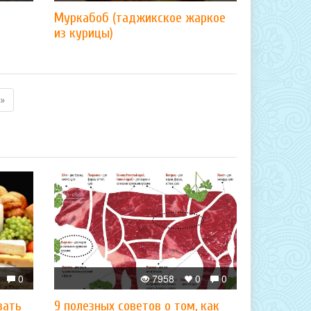
Муркабоб (таджикское жаркое
из курицы)
»
0
7958
0
0
вать
9 полезных советов о том, как