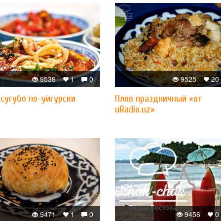
9539
1
0
9525
20
сугубо по-уйгурски
Плов праздничный «от
uRadio.uz»
9471
1
0
9456
0