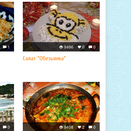
1
9496
0
0
Салат "Обезьянка"
0
9408
2
0