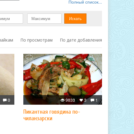
Полный список...
лайкам
По просмотрам
По дате добавления
0
9833
3
1
Пикантная говядина по-
чиланзарски