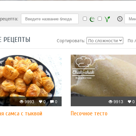
 рецепта:
Е РЕЦЕПТЫ
Сортировать:
По 
9993
0
0
9913
0
ая самса с тыквой
Песочное тесто