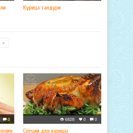
или
Курица тандури
»
0
6828
0
0
нения
Специи для курицы