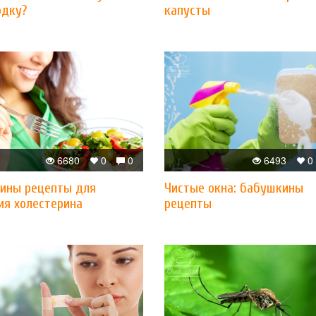
одку?
капусты
6680
0
0
6493
0
ины рецепты для
Чистые окна: бабушкины
ия холестерина
рецепты