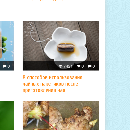
0
7421
0
0
8 способов использования
чайных пакетиков после
приготовления чая