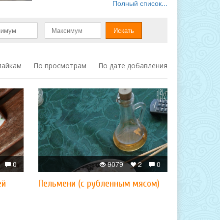
Полный список...
лайкам
По просмотрам
По дате добавления
0
9079
2
0
ей
Пельмени (с рубленным мясом)