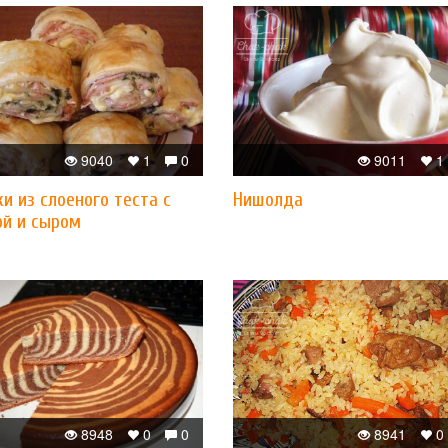
9040
1
0
9011
1
и из слоеного теста с
Нишолда
ой и сыром
8948
0
0
8941
0