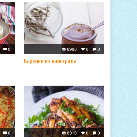
0
8988
0
0
Варенье из винограда
0
8919
0
0