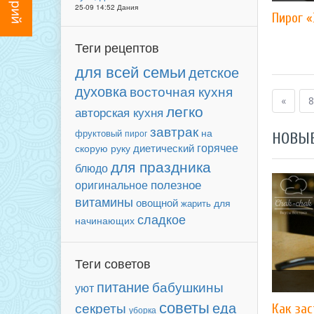
25-09 14:52 Дания
Пирог 
Теги рецептов
для всей семьи
детское
духовка
восточная кухня
«
8
легко
авторская кухня
завтрак
фруктовый
на
пирог
НОВЫ
горячее
диетический
скорую руку
для праздника
блюдо
полезное
оригинальное
витамины
овощной
для
жарить
сладкое
начинающих
Теги советов
питание
бабушкины
уют
советы
еда
секреты
Как за
уборка