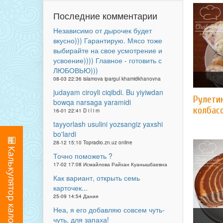
Последние комментарии
Независимо от дырочек будет
вкусно))) Гарантирую. Мясо тоже
выбирайте на свое усмотрение и
усвоение)))) Главное - готовить с
ЛЮБОВЬЮ)))
08-03 22:36 islamova ipargul khamidkhanovna
judayam ciroyli ciqibdi. Bu yiyiwdan
Рулетик
bowqa narsaga yaramidi
колбас
16-01 22:41 D i l i m
tayyorlash usulini yozsangiz yaxshi
bo'lardi
28-12 15:10 Topradio.zn.uz online
Точно поможеть ?
17-02 17:08 Исмайлова Райхан Куанышбаевна
Как вариант, открыть семь
карточек...
25-09 14:54 Дания
Неа, я его добавляю совсем чуть-
чуть, для запаха!