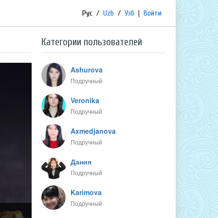
Рус
/
Uzb
/
Узб
|
Войти
Категории пользователей
Ashurova
Подручный
Veronika
Подручный
Axmedjanova
Подручный
Дания
Подручный
Karimova
Подручный