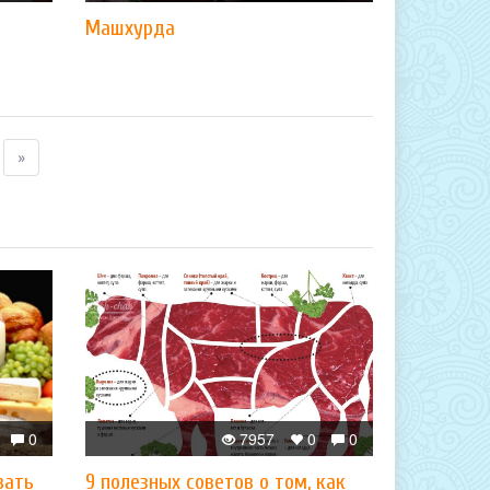
Машхурда
»
0
7957
0
0
вать
9 полезных советов о том, как