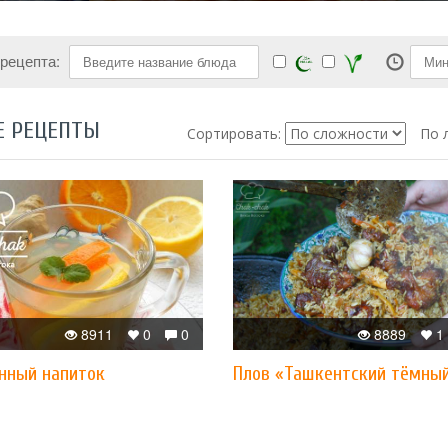
 рецепта:
Е РЕЦЕПТЫ
Сортировать:
По 
8911
0
0
8889
1
нный напиток
Плов «Ташкентский тёмны