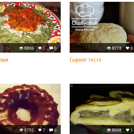
8806
1
0
8773
0
оши
Сырное тесто
8703
7
0
8698
1