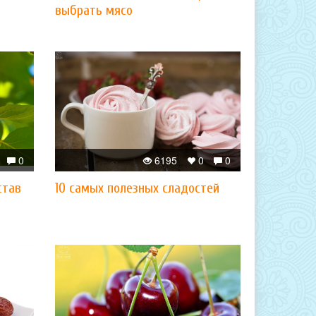
выбрать мясо
0
6195
0
0
став
10 самых полезных сладостей