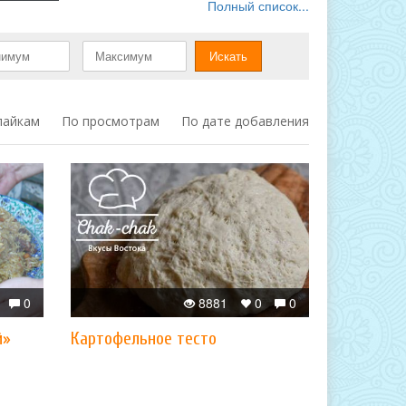
Полный список...
лайкам
По просмотрам
По дате добавления
0
8881
0
0
й»
Картофельное тесто