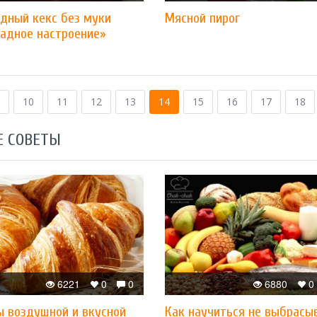
дный кекс без муки
Мясной пирог
адное настроение»
10
11
12
13
14
15
16
17
18
Е СОВЕТЫ
6221
0
0
6880
0
ы воздушной и вкусной
Как научиться не выбрасы