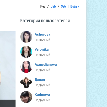
Рус
/
Uzb
/
Узб
|
Войти
Категории пользователей
Ashurova
Подручный
Veronika
Подручный
Axmedjanova
Подручный
Дания
Подручный
Karimova
Подручный