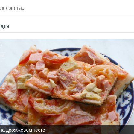
 дня
на дрожжевом тесте