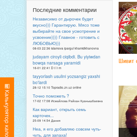
Последние комментарии
Независимо от дырочек будет
вкусно))) Гарантирую. Мясо тоже
выбирайте на свое усмотрение и
усвоение)))) Главное - готовить с
ЛЮБОВЬЮ)))
08-03 22:36 islamova ipargul khamidkhanovna
judayam ciroyli ciqibdi. Bu yiyiwdan
Шивит 
bowqa narsaga yaramidi
16-01 22:41 D i l i m
tayyorlash usulini yozsangiz yaxshi
bo'lardi
28-12 15:10 Topradio.zn.uz online
Точно поможеть ?
17-02 17:08 Исмайлова Райхан Куанышбаевна
Как вариант, открыть семь
карточек...
25-09 14:54 Дания
Неа, я его добавляю совсем чуть-
чуть, для запаха!