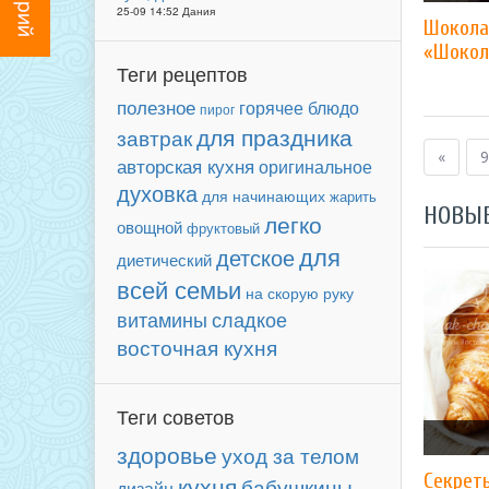
25-09 14:52 Дания
Шокола
«Шокол
Теги рецептов
полезное
горячее блюдо
пирог
для праздника
завтрак
«
9
авторская кухня
оригинальное
духовка
для начинающих
жарить
НОВЫ
легко
овощной
фруктовый
для
детское
диетический
всей семьи
на скорую руку
сладкое
витамины
восточная кухня
Теги советов
здоровье
уход за телом
Секрет
кухня
бабушкины
дизайн