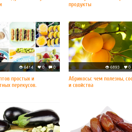
и
продукты
6414
0
0
6893
0
птов простых и
Абрикосы: чем полезны, со
тных перекусов.
и свойства