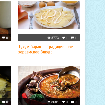
0
8773
1
1
Тухум барак — Традиционное
хорезмское блюдо
0
8681
0
0