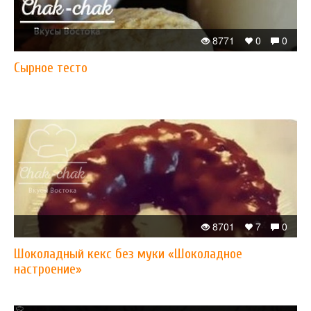
8771
0
0
Сырное тесто
8701
7
0
Шоколадный кекс без муки «Шоколадное
настроение»