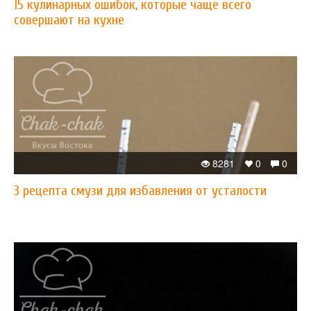
15 кулинарных ошибок, которые чаще всего
совершают на кухне
8281
0
0
3 рецепта смузи для избавления от усталости