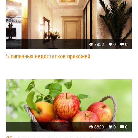
7932
0
0
5 типичных недостатков прихожей
8820
0
0