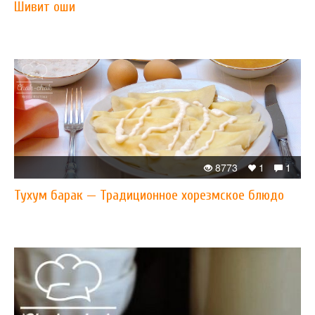
Шивит оши
8773
1
1
Тухум барак — Традиционное хорезмское блюдо