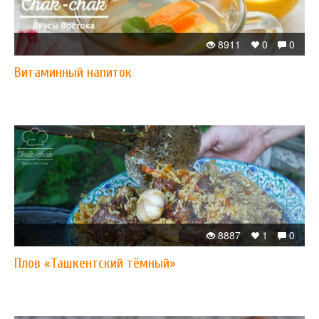
8911
0
0
Витаминный напиток
8887
1
0
Плов «Ташкентский тёмный»