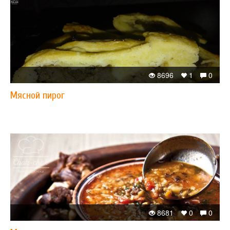
8696
1
0
Мясной пирог
8681
0
0