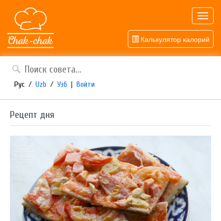
Toggl
navig
Калькулятор калорий
Рус
/
Uzb
/
Узб
|
Войти
Рецепт дня