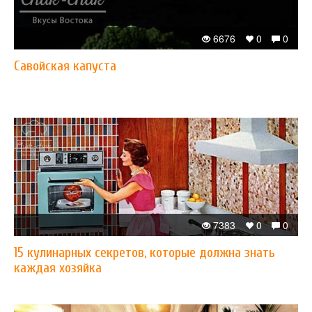
6676
0
0
Савойская капуста
7383
0
0
15 кулинарных секретов, которые должна знать
каждая хозяйка