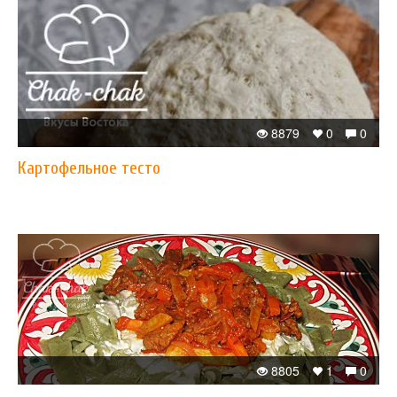
8879
0
0
Картофельное тесто
8805
1
0