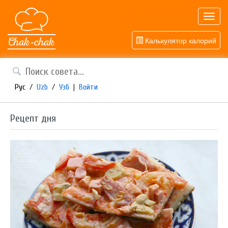
Toggl
navig
Калькулятор калорий
Рус
/
Uzb
/
Узб
|
Войти
Рецепт дня