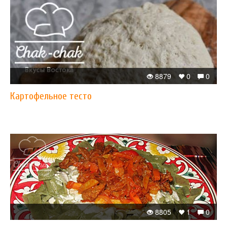
8879
0
0
Картофельное тесто
8805
1
0