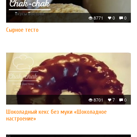
8771
0
0
Сырное тесто
8701
7
0
Шоколадный кекс без муки «Шоколадное
настроение»