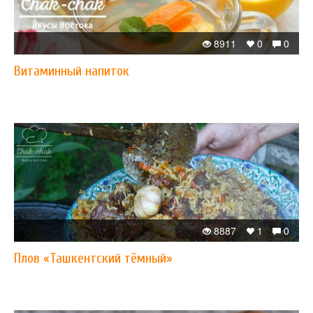
8911
0
0
Витаминный напиток
8887
1
0
Плов «Ташкентский тёмный»