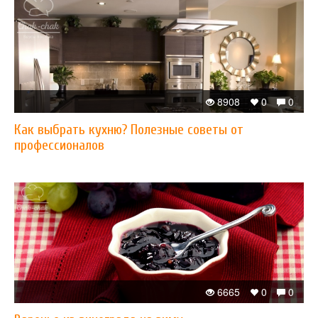
8908
0
0
Как выбрать кухню? Полезные советы от
профессионалов
6665
0
0