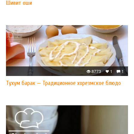
Шивит оши
8773
1
1
Тухум барак — Традиционное хорезмское блюдо