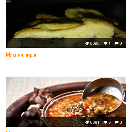
8696
1
0
Мясной пирог
8681
0
0