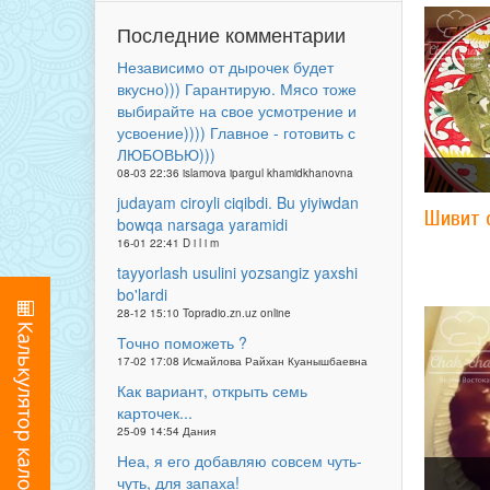
Последние комментарии
Независимо от дырочек будет
вкусно))) Гарантирую. Мясо тоже
выбирайте на свое усмотрение и
усвоение)))) Главное - готовить с
ЛЮБОВЬЮ)))
08-03 22:36 islamova ipargul khamidkhanovna
judayam ciroyli ciqibdi. Bu yiyiwdan
Шивит 
bowqa narsaga yaramidi
16-01 22:41 D i l i m
tayyorlash usulini yozsangiz yaxshi
bo'lardi
28-12 15:10 Topradio.zn.uz online
Точно поможеть ?
17-02 17:08 Исмайлова Райхан Куанышбаевна
Как вариант, открыть семь
карточек...
25-09 14:54 Дания
Неа, я его добавляю совсем чуть-
чуть, для запаха!