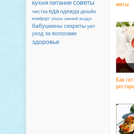
советы
кухня
питание
мяты
еда
чистка
одежда
дизайн
комфорт
свежий воздух
уборка
бабушкины секреты
уют
уход за волосами
здоровье
​Как го
рестор