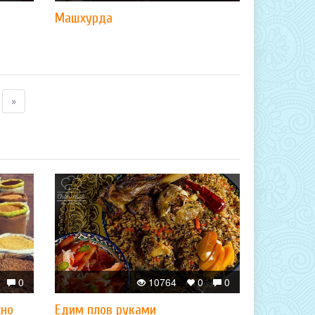
Машхурда
»
0
10764
0
0
жно
​Едим плов руками