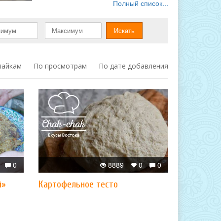
Полный список...
лайкам
По просмотрам
По дате добавления
0
8889
0
0
й»
Картофельное тесто