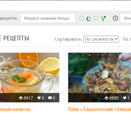
 рецепта:
Е РЕЦЕПТЫ
Сортировать:
По 
8917
0
0
8895
1
нный напиток
Плов «Ташкентский тёмны