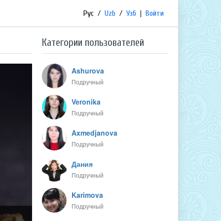
Рус
/
Uzb
/
Узб
|
Войти
Категории пользователей
Ashurova
Подручный
Veronika
Подручный
Axmedjanova
Подручный
Дания
Подручный
Karimova
Подручный