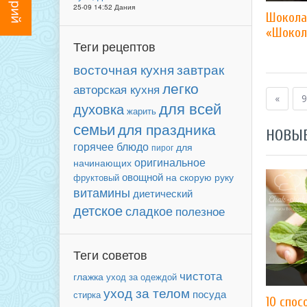
25-09 14:52 Дания
Шокола
«Шокол
Теги рецептов
завтрак
восточная кухня
легко
авторская кухня
«
9
для всей
духовка
жарить
семьи
для праздника
НОВЫ
горячее блюдо
для
пирог
оригинальное
начинающих
овощной
фруктовый
на скорую руку
витамины
диетический
детское
сладкое
полезное
Теги советов
чистота
глажка
уход за одеждой
уход за телом
посуда
стирка
10 спос