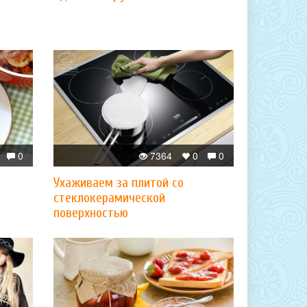
0
7364
0
0
Ухаживаем за плитой со
стеклокерамической
поверхностью