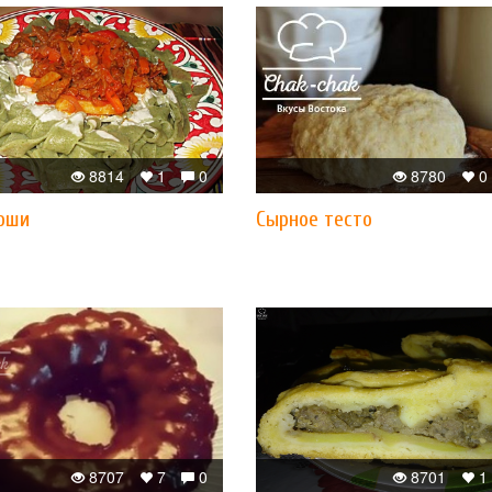
8814
1
0
8780
0
оши
Сырное тесто
8707
7
0
8701
1