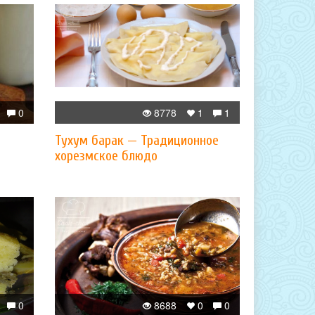
0
8778
1
1
Тухум барак — Традиционное
хорезмское блюдо
0
8688
0
0