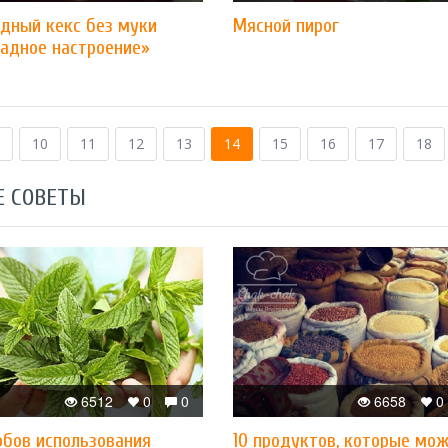
дный кекс без муки
Мясной пирог
адное настроение»
10
11
12
13
14
15
16
17
18
Е СОВЕТЫ
6512
0
0
6658
0
обов использования
10 продуктов, которые мо