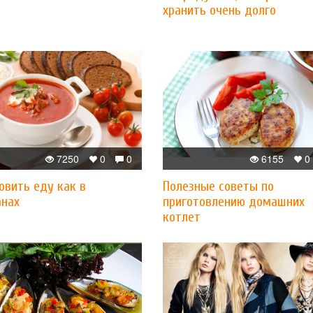
хранить очень долго
7250
0
0
6155
0
товить еду как в
Полезные советы по
анах
приготовлению домашних
котлет