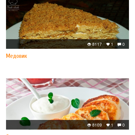
8117
1
0
Медовик
8109
1
0