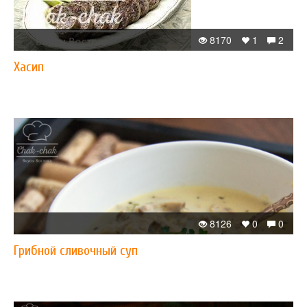
8170
1
2
Хасип
8126
0
0
Грибной сливочный суп