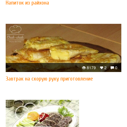
Напиток из райхона
8179
2
0
Завтрак на скорую руку приготовление