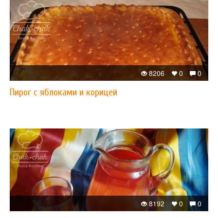
8206
0
0
Пирог с яблоками и корицей
8192
0
0