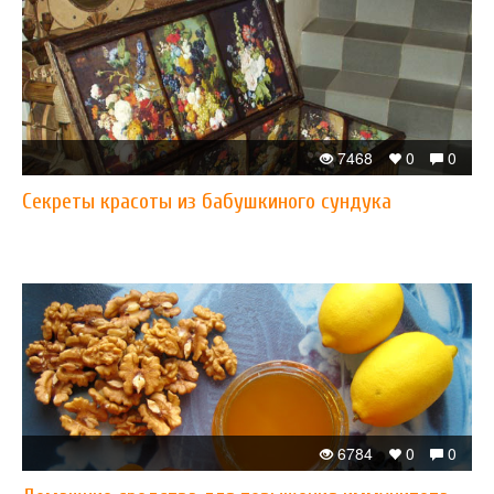
7468
0
0
Cекреты красоты из бабушкиного сундука
6784
0
0