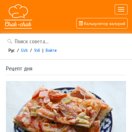
Toggl
navig
Калькулятор калорий
Рус
/
Uzb
/
Узб
|
Войти
Рецепт дня