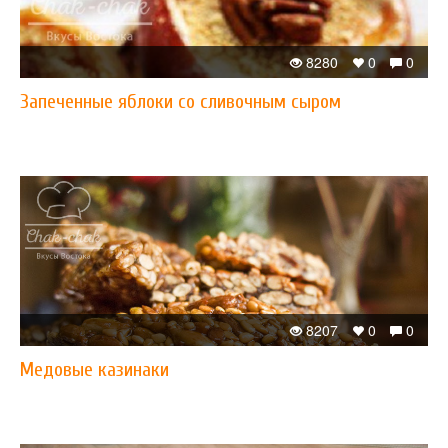
8280
0
0
Запеченные яблоки со сливочным сыром
8207
0
0
​Медовые казинаки