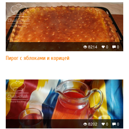
8214
0
0
Пирог с яблоками и корицей
8202
0
0