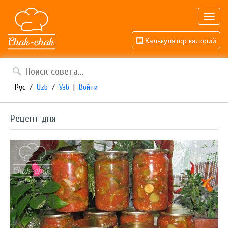
Toggl
navig
Калькулятор калорий
Рус
/
Uzb
/
Узб
|
Войти
Рецепт дня