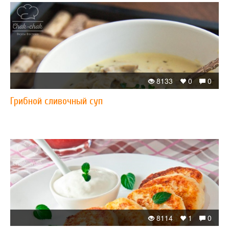
8133
0
0
Грибной сливочный суп
8114
1
0