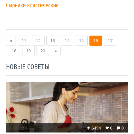
Сырники классические
«
11
12
13
14
15
16
17
18
19
20
»
НОВЫЕ СОВЕТЫ
6494
0
0