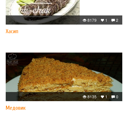
8179
1
2
Хасип
8135
1
0
Медовик