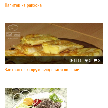
Напиток из райхона
8188
2
0
Завтрак на скорую руку приготовление