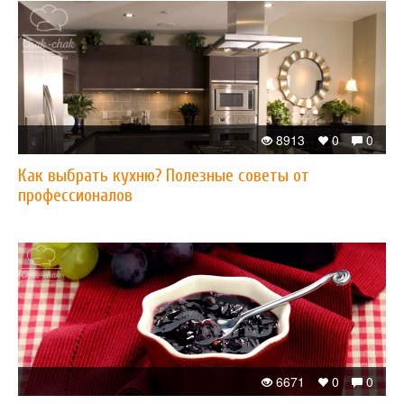
8913
0
0
Как выбрать кухню? Полезные советы от
профессионалов
6671
0
0