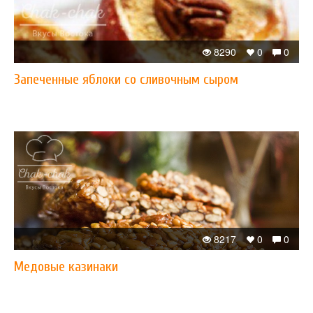
8290
0
0
Запеченные яблоки со сливочным сыром
8217
0
0
​Медовые казинаки