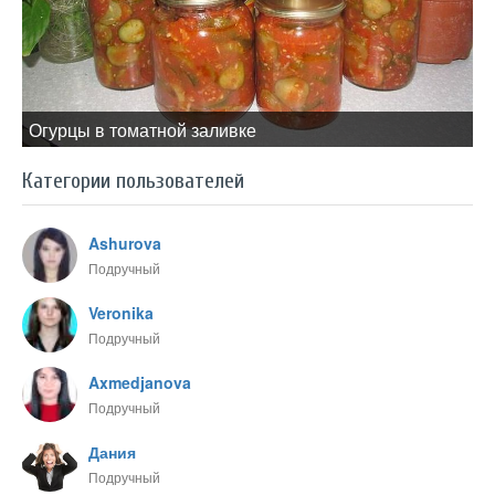
Огурцы в томатной заливке
Категории пользователей
Ashurova
Подручный
Veronika
Подручный
Axmedjanova
Подручный
Дания
Подручный