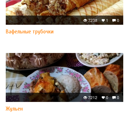
7238
1
0
Вафельные трубочки
7212
0
0
Жульен