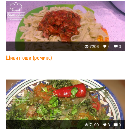
7206
4
3
Шивит оши (ремикс)
7190
3
0