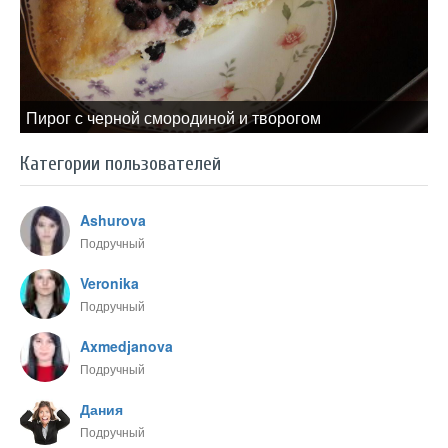
Пирог с черной смородиной и творогом
Категории пользователей
Ashurova
Подручный
Veronika
Подручный
Axmedjanova
Подручный
Дания
Подручный