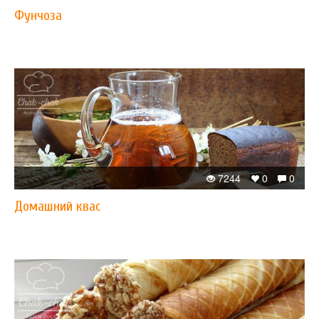
Фунчоза
7244
0
0
Домашний квас