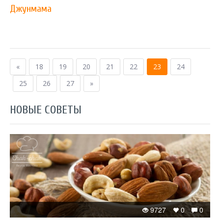
Джунмама
«
18
19
20
21
22
23
24
25
26
27
»
НОВЫЕ СОВЕТЫ
9727
0
0