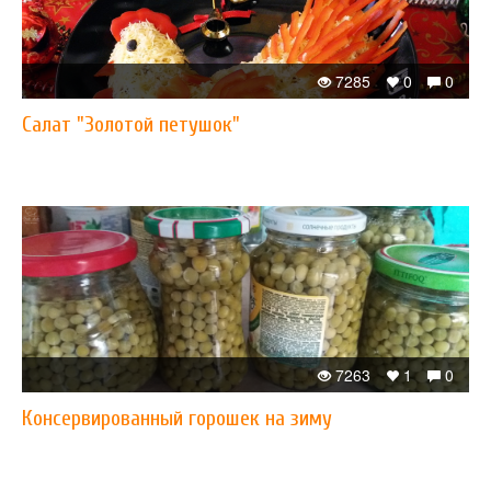
7285
0
0
Салат "Золотой петушок"
7263
1
0
Консервированный горошек на зиму