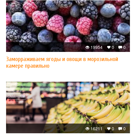
19954
0
0
Заморраживаем ягоды и овощи в морозильной
камере правильно
16211
0
0