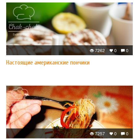
7262
0
0
Настоящие американские пончики
7257
0
0