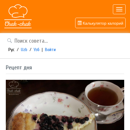
Toggl
navig
Калькулятор калорий
Рус
/
Uzb
/
Узб
|
Войти
Рецепт дня