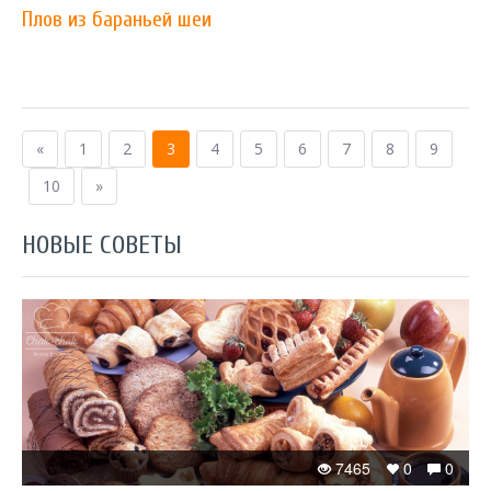
Плов из бараньей шеи
«
1
2
3
4
5
6
7
8
9
10
»
НОВЫЕ СОВЕТЫ
7465
0
0