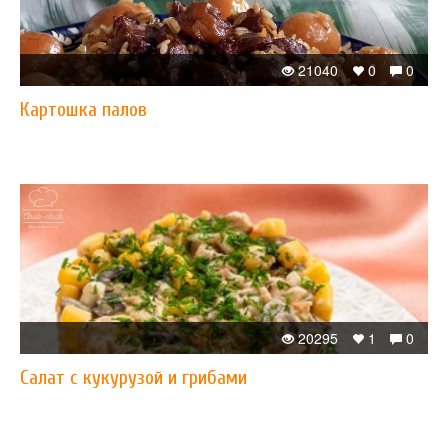
21040
0
0
​Картошка палов
20295
1
0
Салат с кукурузой и грибами