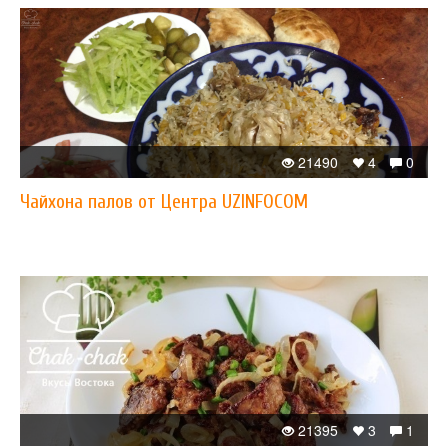
21490
4
0
Чайхона палов от Центра UZINFOCOM
21395
3
1