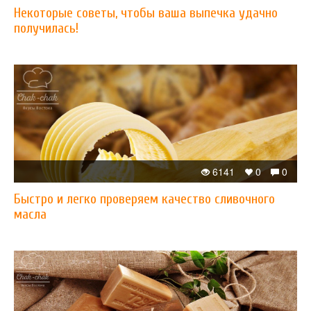
Некоторые советы, чтобы ваша выпечка удачно
получилась!
6141
0
0
Быстро и легко проверяем качество сливочного
масла