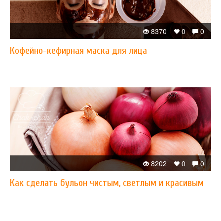
8370
0
0
Кофейно-кефирная маска для лица
8202
0
0
Как сделать бульон чистым, светлым и красивым