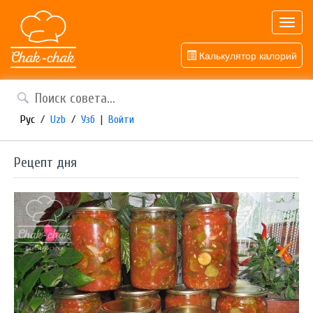
Toggl
navig
Калькулятор калорий
Рус
/
Uzb
/
Узб
|
Войти
Рецепт дня