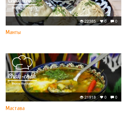
22385
0
0
Манты
21918
0
0
Мастава