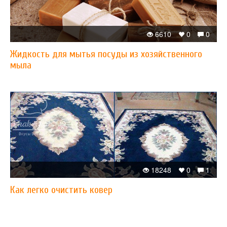
6610
0
0
Жидкость для мытья посуды из хозяйственного
мыла
18248
0
1
Как легко очистить ковер