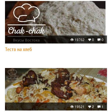
19762
0
0
Тесто на хлеб
19521
2
1