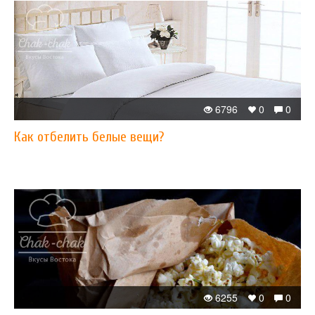
6796
0
0
Как отбелить белые вещи?
6255
0
0