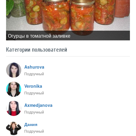
Огурцы в томатной заливке
Категории пользователей
Ashurova
Подручный
Veronika
Подручный
Axmedjanova
Подручный
Дания
Подручный