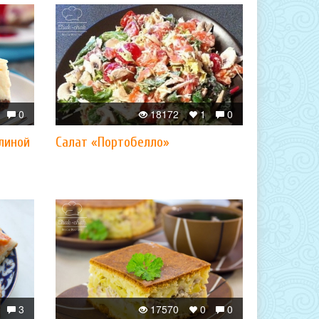
0
18172
1
0
линой
Салат «Портобелло»
3
17570
0
0