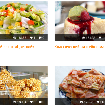
18658
1
0
18422
1
й салат «Цветной»
Классический чизкейк с ма
18094
0
0
17923
26