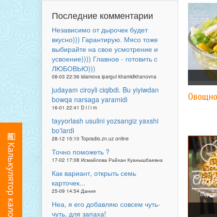
Последние комментарии
Независимо от дырочек будет
вкусно))) Гарантирую. Мясо тоже
выбирайте на свое усмотрение и
усвоение)))) Главное - готовить с
ЛЮБОВЬЮ)))
08-03 22:36 islamova ipargul khamidkhanovna
judayam ciroyli ciqibdi. Bu yiyiwdan
Овощно
bowqa narsaga yaramidi
16-01 22:41 D i l i m
tayyorlash usulini yozsangiz yaxshi
bo'lardi
28-12 15:10 Topradio.zn.uz online
Точно поможеть ?
17-02 17:08 Исмайлова Райхан Куанышбаевна
Как вариант, открыть семь
карточек...
25-09 14:54 Дания
Неа, я его добавляю совсем чуть-
чуть, для запаха!