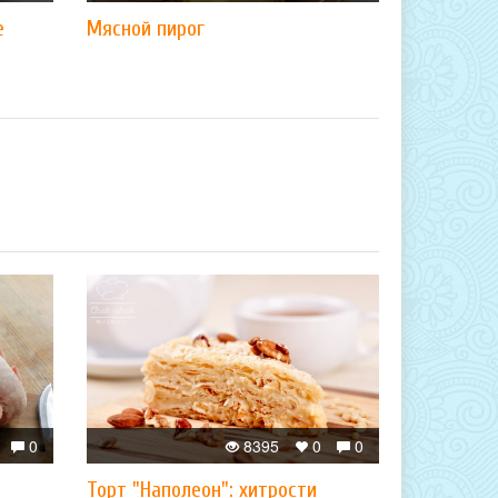
е
Мясной пирог
0
8395
0
0
Торт "Наполеон": хитрости