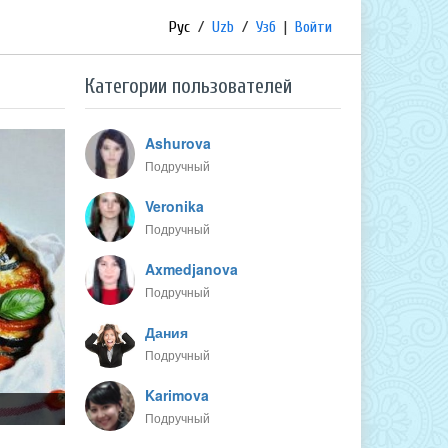
Рус
/
Uzb
/
Узб
|
Войти
Категории пользователей
Ashurova
Подручный
Veronika
Подручный
Axmedjanova
Подручный
Дания
Подручный
Karimova
Подручный