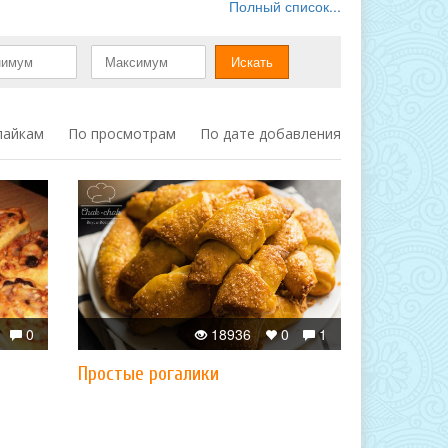
Полный список...
лайкам
По просмотрам
По дате добавления
0
18936
0
1
Простые рогалики