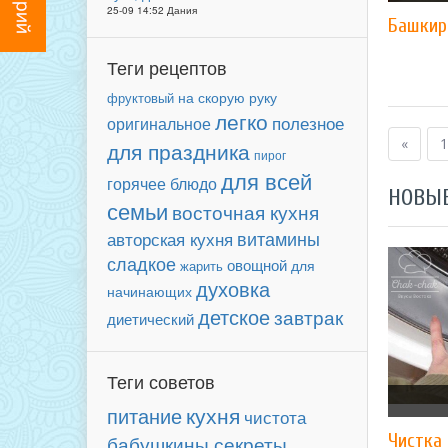
25-09 14:52 Дания
Башкир
Теги рецептов
фруктовый
на скорую руку
легко
полезное
оригинальное
«
1
для праздника
пирог
для всей
горячее блюдо
НОВЫ
семьи
восточная кухня
авторская кухня
витамины
сладкое
овощной
для
жарить
духовка
начинающих
детское
завтрак
диетический
Теги советов
кухня
питание
чистота
Чистка
бабушкины секреты