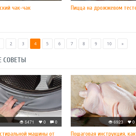
ский чак-чак
Пицца на дрожжевом тест
2
3
4
5
6
7
8
9
10
»
Е СОВЕТЫ
6471
0
0
6923
0
 стиральной машины от
Пошаговая инструкция, как