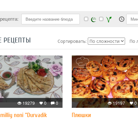
 рецепта:
Е РЕЦЕПТЫ
Сортировать:
По 
19279
0
0
19197
0
milliy noni “Durvadik
Плюшки