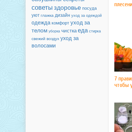
плесен
советы
здоровье
посуда
уют
дизайн
глажка
уход за одеждой
уход за
одежда
комфорт
еда
телом
чистка
уборка
стирка
уход за
свежий воздух
волосами
7 прави
чтобы 