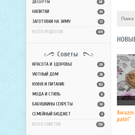
ДЕСЕРТЫ
68
НАПИТКИ
34
Поиск
ЗАГОТОВКИ НА ЗИМУ
17
ВСЕГО РЕЦЕПТОВ
473
НОВЫ
Советы
КРАСОТА И ЗДОРОВЬЕ
24
УЮТНЫЙ ДОМ
26
КУХНЯ И ПИТАНИЕ
82
МОДА И СТИЛЬ
6
БАБУШКИНЫ СЕКРЕТЫ
14
Xorazm 
СЕМЕЙНЫЙ БЮДЖЕТ
3
patiri”
ВСЕГО СОВЕТОВ
155