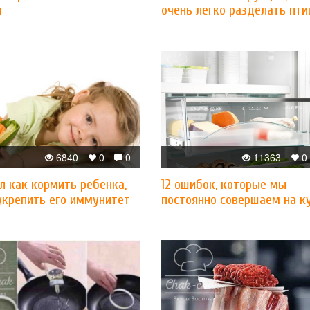
и
очень легко разделать пти
6840
0
0
11363
0
л как кормить ребенка,
12 ошибок, которые мы
укрепить его иммунитет
постоянно совершаем на к