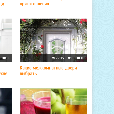
цу
приготовления
0
7705
0
0
Какие межкомнатные двери
ухне
выбрать