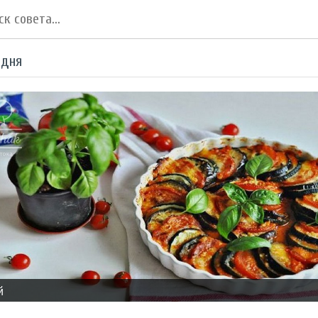
 дня
й