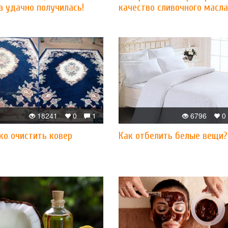
а удачно получилась!
качество сливочного масла
18241
0
1
6796
0
ко очистить ковер
Как отбелить белые вещи?