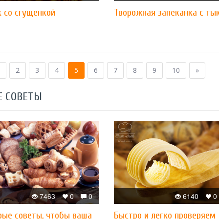
к со сгущенкой
Творожная запеканка с ты
2
3
4
5
6
7
8
9
10
»
Е СОВЕТЫ
7463
0
0
6140
0
рые советы, чтобы ваша
Быстро и легко проверяем