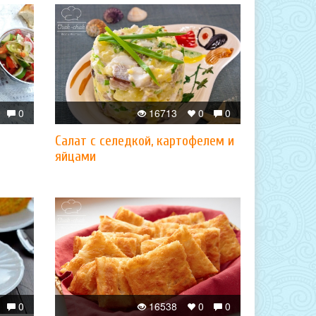
0
16713
0
0
Салат с селедкой, картофелем и
яйцами
0
16538
0
0