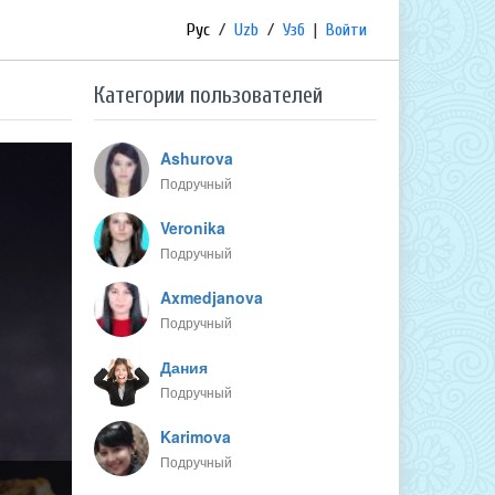
Рус
/
Uzb
/
Узб
|
Войти
Категории пользователей
Ashurova
Подручный
Veronika
Подручный
Axmedjanova
Подручный
Дания
Подручный
Karimova
Подручный