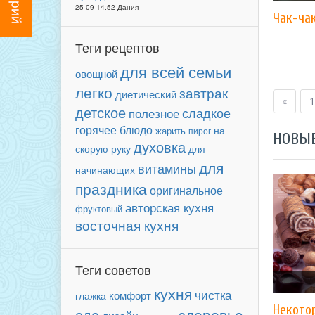
25-09 14:52 Дания
Чак-ча
Теги рецептов
для всей семьи
овощной
легко
завтрак
диетический
«
1
детское
сладкое
полезное
горячее блюдо
на
жарить
пирог
НОВЫ
духовка
для
скорую руку
для
витамины
начинающих
праздника
оригинальное
авторская кухня
фруктовый
восточная кухня
Теги советов
кухня
чистка
комфорт
глажка
Некото
здоровье
еда