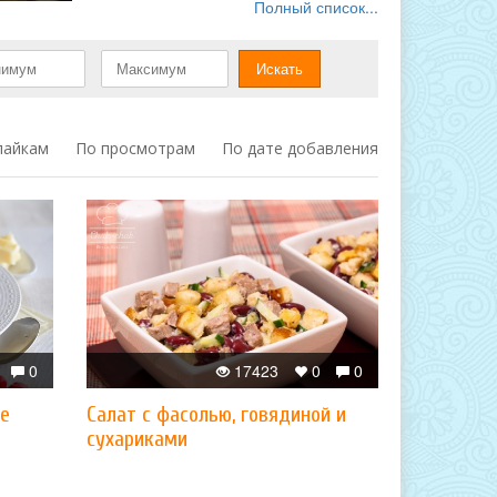
Полный список...
лайкам
По просмотрам
По дате добавления
0
17423
0
0
ке
Салат с фасолью, говядиной и
сухариками