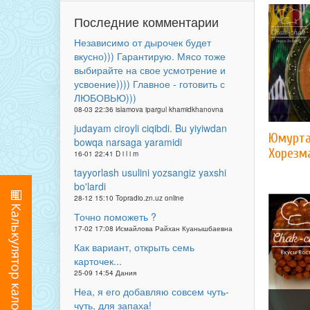
Последние комментарии
Независимо от дырочек будет
вкусно))) Гарантирую. Мясо тоже
выбирайте на свое усмотрение и
усвоение)))) Главное - готовить с
ЛЮБОВЬЮ)))
08-03 22:36 islamova ipargul khamidkhanovna
judayam ciroyli ciqibdi. Bu yiyiwdan
Юмурта
bowqa narsaga yaramidi
Хорезм
16-01 22:41 D i l i m
tayyorlash usulini yozsangiz yaxshi
bo'lardi
28-12 15:10 Topradio.zn.uz online
Точно поможеть ?
17-02 17:08 Исмайлова Райхан Куанышбаевна
Как вариант, открыть семь
карточек...
25-09 14:54 Дания
Неа, я его добавляю совсем чуть-
чуть, для запаха!