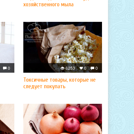
хозяйственного мыла
0
6253
0
0
Токсичные товары, которые не
следует покупать