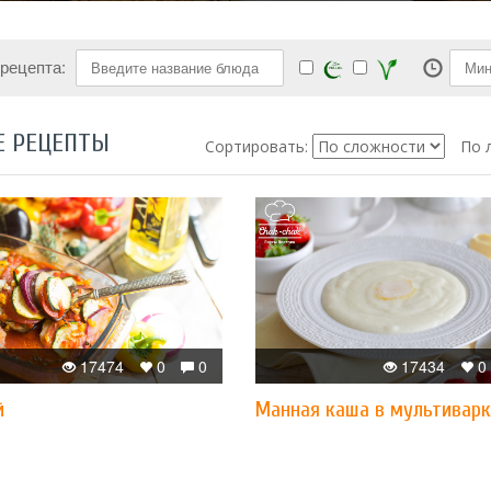
 рецепта:
Е РЕЦЕПТЫ
Сортировать:
По 
17474
0
0
17434
0
й
Манная каша в мультивар