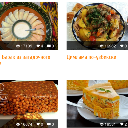
17109
4
0
16982
0
 Барак из загадочного
Димлама по-узбекски
а
16674
0
0
16581
2