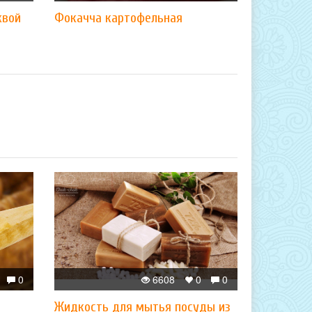
квой
Фокачча картофельная
0
6608
0
0
Жидкость для мытья посуды из