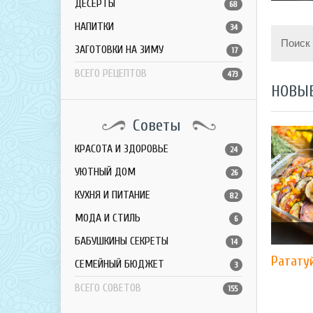
ДЕСЕРТЫ
68
НАПИТКИ
34
Поиск
ЗАГОТОВКИ НА ЗИМУ
17
ВСЕГО РЕЦЕПТОВ
473
НОВЫ
Советы
КРАСОТА И ЗДОРОВЬЕ
24
УЮТНЫЙ ДОМ
26
КУХНЯ И ПИТАНИЕ
82
МОДА И СТИЛЬ
6
БАБУШКИНЫ СЕКРЕТЫ
14
Ратату
СЕМЕЙНЫЙ БЮДЖЕТ
3
ВСЕГО СОВЕТОВ
155