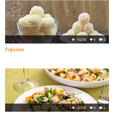
15278
0
0
Рафаэлло
15118
0
0