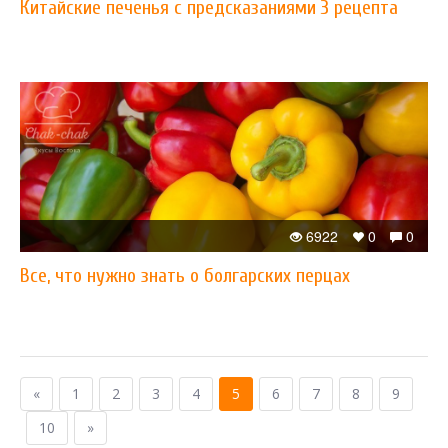
Китайские печенья с предсказаниями 3 рецепта
6922
0
0
Все, что нужно знать о болгарских перцах
«
1
2
3
4
5
6
7
8
9
10
»