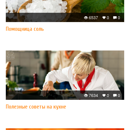
6537
0
0
Помощница соль
7634
0
0
Полезные советы на кухне