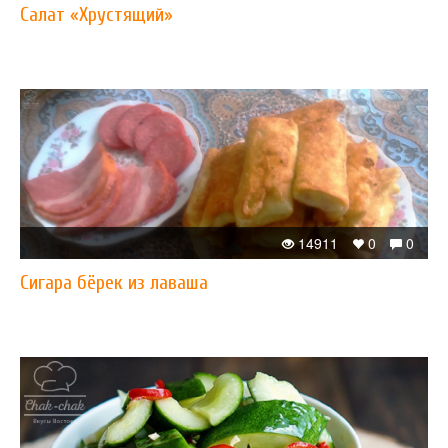
Салат «Хрустящий»
14911
0
0
Сигара бёрек из лаваша