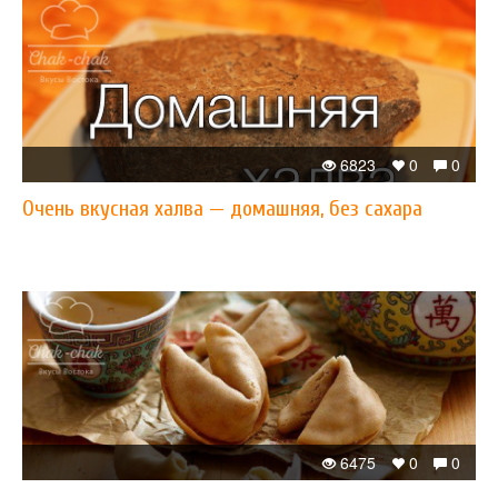
6823
0
0
Очень вкусная халва — домашняя, без сахара
6475
0
0