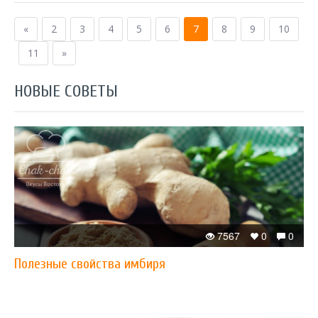
«
2
3
4
5
6
7
8
9
10
11
»
НОВЫЕ СОВЕТЫ
7567
0
0
Полезные свойства имбиря