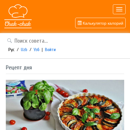
Toggl
navig
Калькулятор калорий
Рус
/
Uzb
/
Узб
|
Войти
Рецепт дня