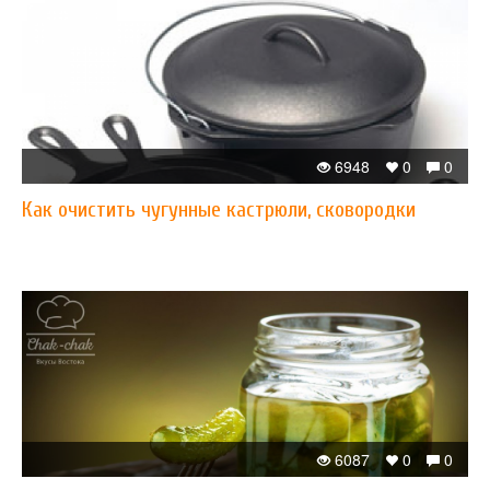
6948
0
0
Как очистить чугунные кастрюли, сковородки
6087
0
0