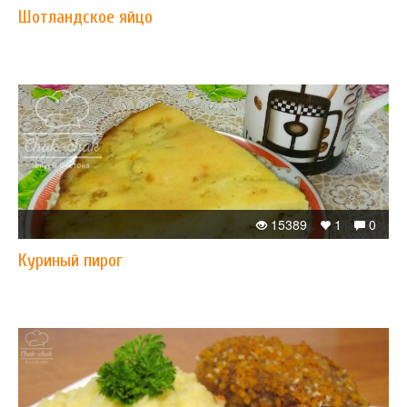
Шотландское яйцо
15389
1
0
Куриный пирог