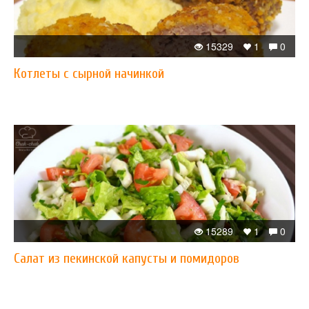
15329
1
0
Котлеты с сырной начинкой
15289
1
0
Салат из пекинской капусты и помидоров