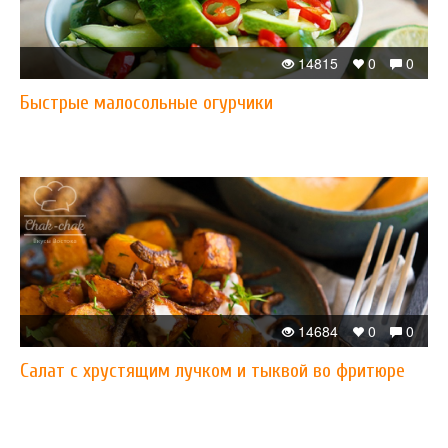
14815
0
0
Быстрые малосольные огурчики
14684
0
0
Салат с хрустящим лучком и тыквой во фритюре