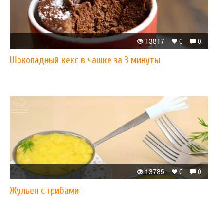
13817
0
0
Шоколадный кекс в чашке за 3 минуты
13785
0
0
Жульен с грибами