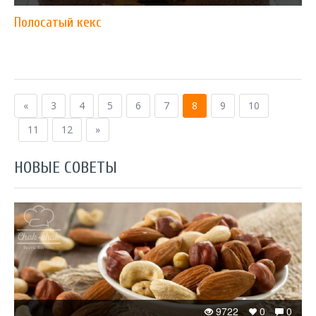
Полосатый кекс
«
3
4
5
6
7
8
9
10
11
12
»
НОВЫЕ СОВЕТЫ
9722
0
0