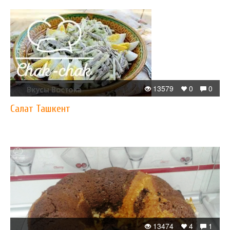
13579
0
0
Салат Ташкент
13474
4
1