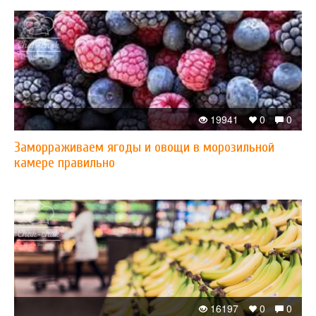
19941
0
0
Заморраживаем ягоды и овощи в морозильной
камере правильно
16197
0
0