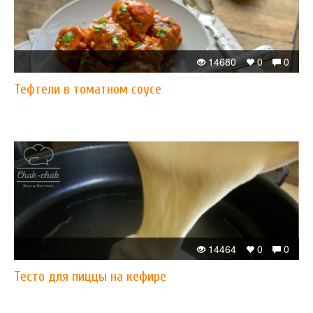
14680
0
0
Тефтели в томатном соусе
14464
0
0
Тесто для пиццы на кефире