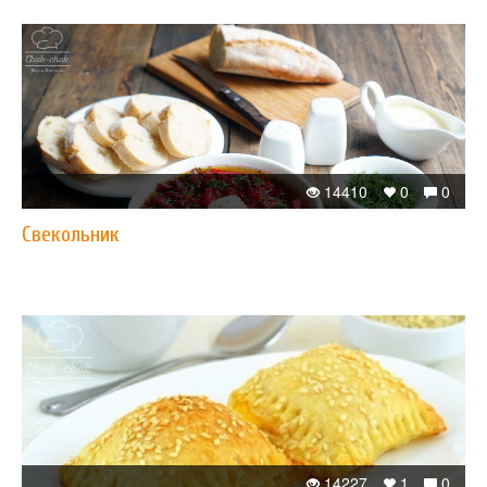
14410
0
0
Свекольник
14227
1
0