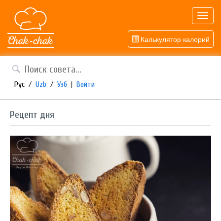
Toggl
navig
Калькулятор калорий
Рус
/
Uzb
/
Узб
|
Войти
Рецепт дня