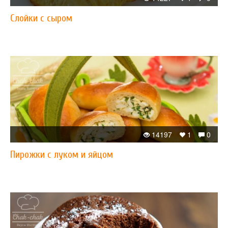
Слойки с сыром
14197
1
0
Пирожки с луком и яйцом