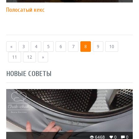
Полосатый кекс
«
3
4
5
6
7
8
9
10
11
12
»
НОВЫЕ СОВЕТЫ
6468
0
0