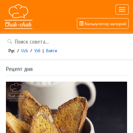
Toggl
navig
Калькулятор калорий
Рус
/
Uzb
/
Узб
|
Войти
Рецепт дня