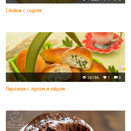
Слойки с сыром
14196
1
0
Пирожки с луком и яйцом