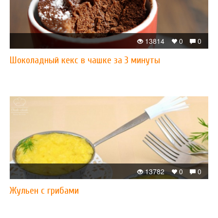
13814
0
0
Шоколадный кекс в чашке за 3 минуты
13782
0
0
Жульен с грибами