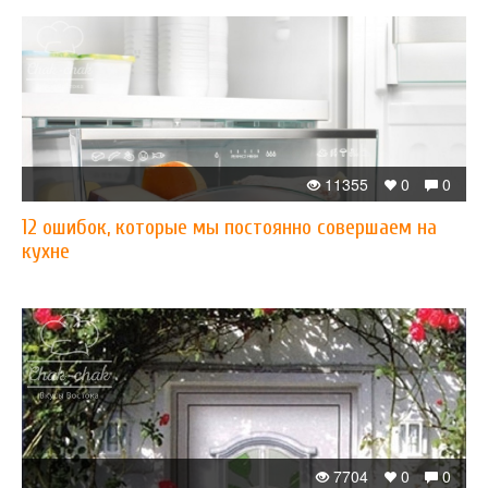
11355
0
0
12 ошибок, которые мы постоянно совершаем на
кухне
7704
0
0