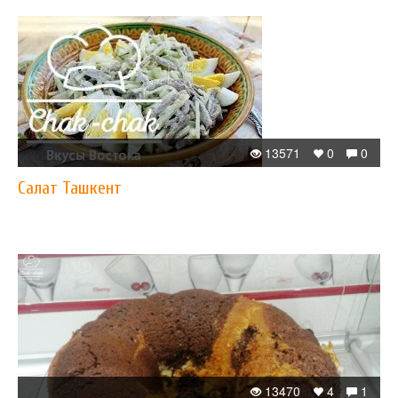
13571
0
0
Салат Ташкент
13470
4
1