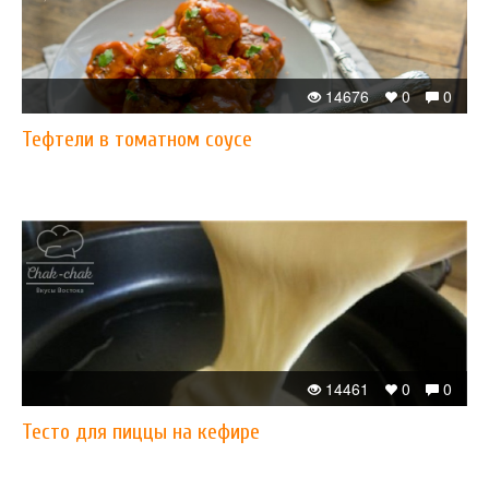
14676
0
0
Тефтели в томатном соусе
14461
0
0
Тесто для пиццы на кефире