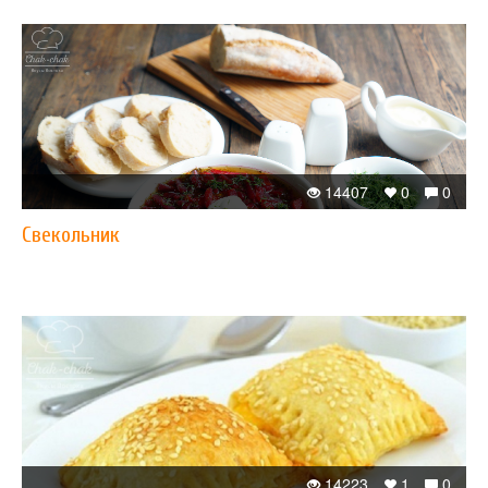
14407
0
0
Свекольник
14223
1
0