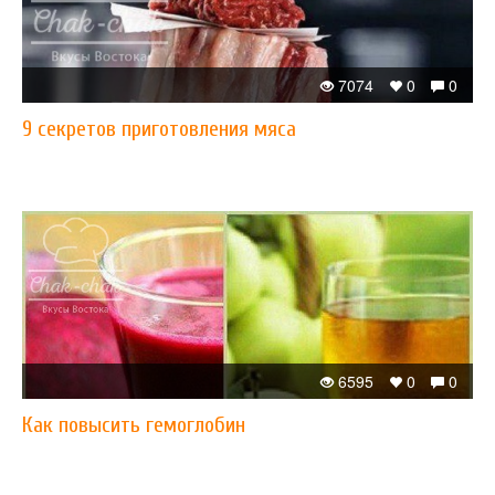
7074
0
0
9 секретов приготовления мяса
6595
0
0
Как повысить гемоглобин