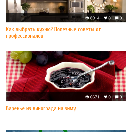
8914
0
0
Как выбрать кухню? Полезные советы от
профессионалов
6671
0
0
Варенье из винограда на зиму