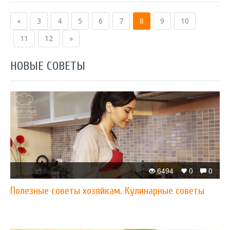
«
3
4
5
6
7
8
9
10
11
12
»
НОВЫЕ СОВЕТЫ
6494
0
0
Полезные советы хозяйкам. Кулинарные советы