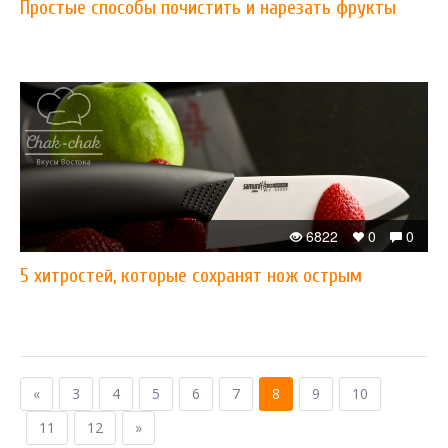
Простые способы почистить и нарезать фрукты
6822
0
0
5 хитростей, которые сохранят нож острым
«
3
4
5
6
7
8
9
10
11
12
»