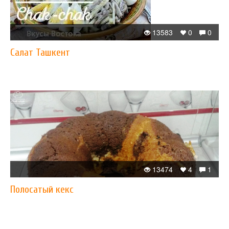
13583
0
0
Салат Ташкент
13474
4
1
Полосатый кекс