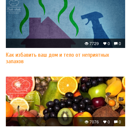
7729
0
0
Как избавить ваш дом и тело от неприятных
запахов
7076
0
0