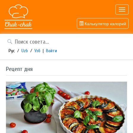
Toggl
navig
Калькулятор калорий
Рус
/
Uzb
/
Узб
|
Войти
Рецепт дня