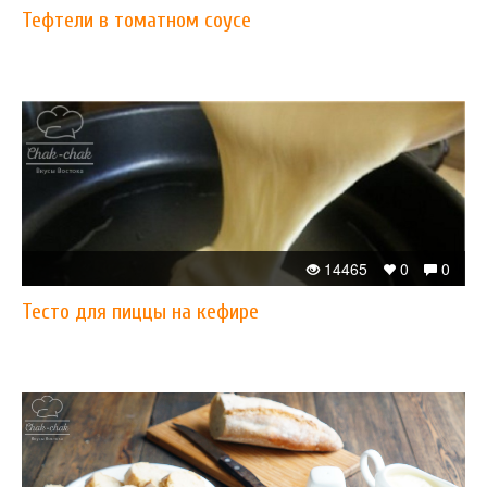
Тефтели в томатном соусе
14465
0
0
Тесто для пиццы на кефире