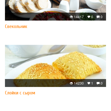
14417
0
0
Свекольник
14230
1
0
Слойки с сыром