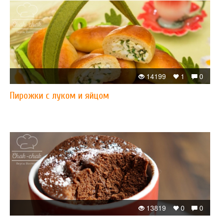
14199
1
0
Пирожки с луком и яйцом
13819
0
0