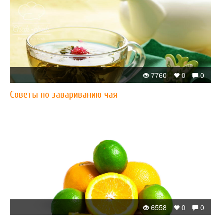
7760
0
0
Советы по завариванию чая
6558
0
0