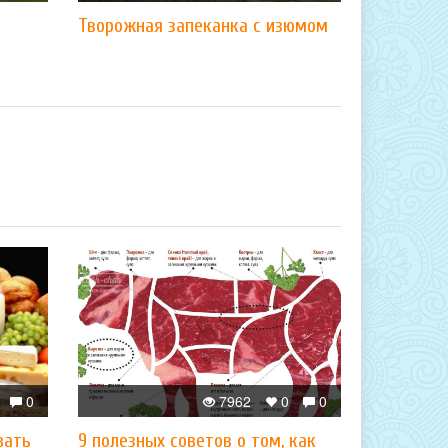
Творожная запеканка с изюмом
0
7962
0
0
вать
9 полезных советов о том, как