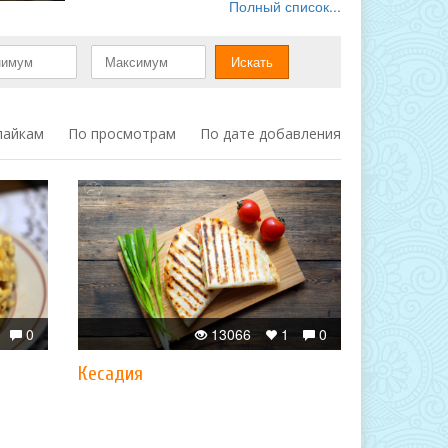
Полный список...
лайкам
По просмотрам
По дате добавления
0
13066
1
0
Кесадия