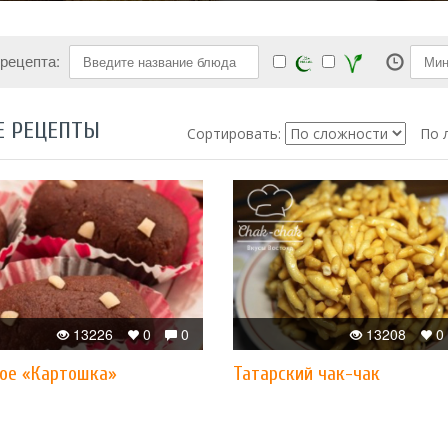
 рецепта:
Е РЕЦЕПТЫ
Сортировать:
По 
13226
0
0
13208
0
ое «Картошка»
Татарский чак-чак