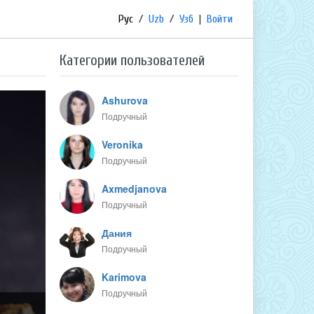
Рус
/
Uzb
/
Узб
|
Войти
Категории пользователей
Ashurova
Подручный
Veronika
Подручный
Axmedjanova
Подручный
Дания
Подручный
Karimova
Подручный