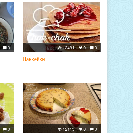
0
12491
0
0
Панкейки
0
12115
0
0