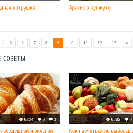
дная ватрушка
Арахис в кунжуте
5
6
7
8
9
10
11
12
13
»
Е СОВЕТЫ
6224
0
0
6882
0
ы воздушной и вкусной
Как научиться не выбрасы