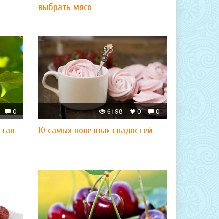
выбрать мясо
0
6198
0
0
став
10 самых полезных сладостей