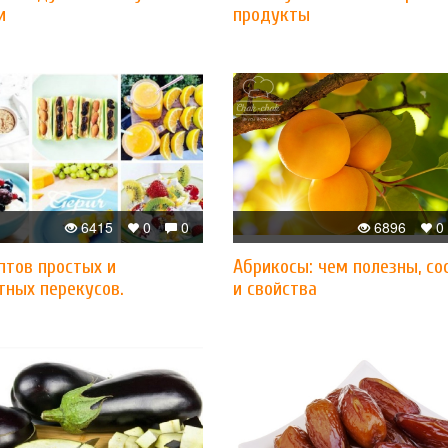
и
продукты
6415
0
0
6896
0
птов простых и
Абрикосы: чем полезны, со
тных перекусов.
и свойства