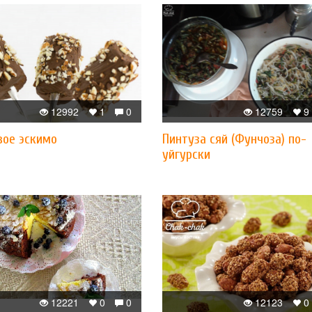
12992
1
0
12759
9
вое эскимо
Пинтуза сяй (Фунчоза) по-
уйгурски
12221
0
0
12123
0