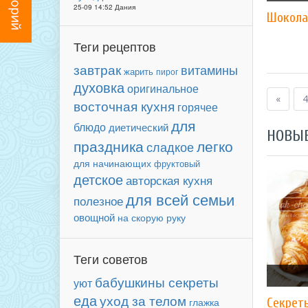
25-09 14:52 Дания
Шокола
Теги рецептов
завтрак
витамины
жарить
пирог
духовка
оригинальное
«
4
восточная кухня
горячее
для
блюдо
диетический
НОВЫ
праздника
легко
сладкое
для начинающих
фруктовый
детское
авторская кухня
для всей семьи
полезное
овощной
на скорую руку
Теги советов
бабушкины секреты
уют
еда
уход за телом
Секрет
глажка