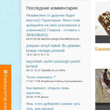
Последние комментарии
Независимо от дырочек будет
вкусно))) Гарантирую. Мясо тоже
выбирайте на свое усмотрение и
усвоение)))) Главное - готовить с
ЛЮБОВЬЮ)))
08-03 22:36 islamova ipargul khamidkhanovna
judayam ciroyli ciqibdi. Bu yiyiwdan
Банано
bowqa narsaga yaramidi
16-01 22:41 D i l i m
tayyorlash usulini yozsangiz yaxshi
bo'lardi
28-12 15:10 Topradio.zn.uz online
Точно поможеть ?
17-02 17:08 Исмайлова Райхан Куанышбаевна
Как вариант, открыть семь
карточек...
25-09 14:54 Дания
Неа, я его добавляю совсем чуть-
чуть, для запаха!