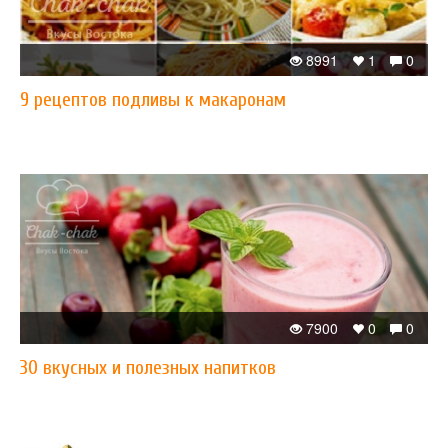
8991
1
0
​9 рецептов подливы к макаронам
7900
0
0
30 вкусных и полезных напитков