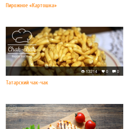
Пирожное «Картошка»
13214
0
0
Татарский чак-чак