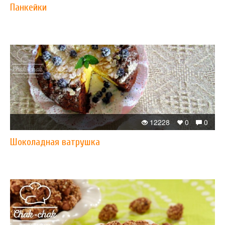
Панкейки
12228
0
0
Шоколадная ватрушка