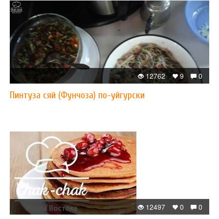
12762
9
0
Пинтуза сяй (Фунчоза) по-уйгурски
12497
0
0