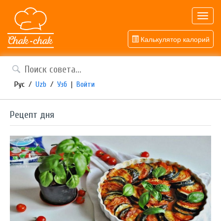
Toggl
navig
Калькулятор калорий
Рус
/
Uzb
/
Узб
|
Войти
Рецепт дня