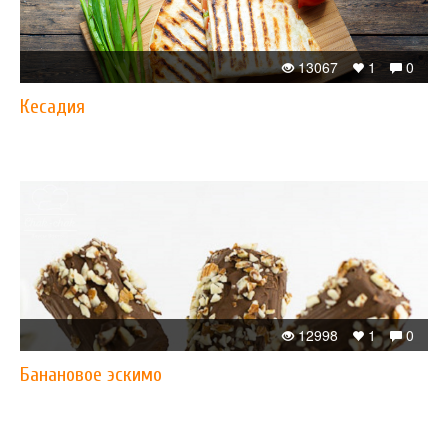
13067
1
0
Кесадия
12998
1
0
Банановое эскимо