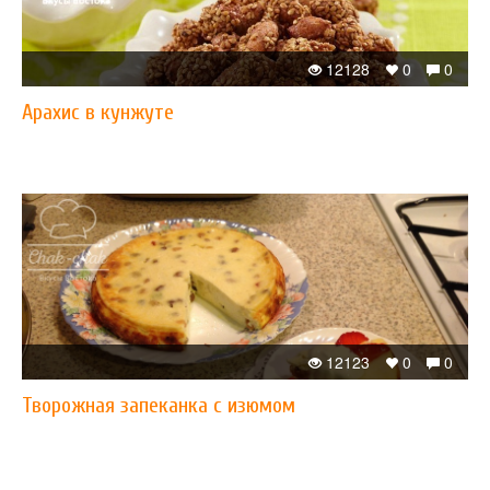
12128
0
0
Арахис в кунжуте
12123
0
0
Творожная запеканка с изюмом