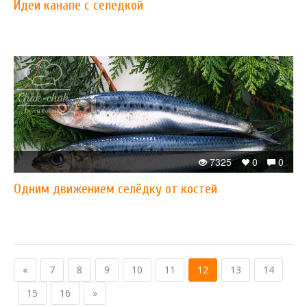
Идеи канапе с селедкой
7325
0
0
Одним движением селёдку от костей
«
7
8
9
10
11
12
13
14
15
16
»