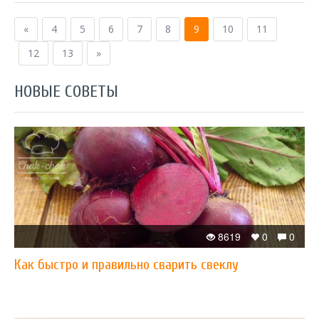
«
4
5
6
7
8
9
10
11
12
13
»
НОВЫЕ СОВЕТЫ
8619
0
0
Как быстро и правильно сварить свеклу