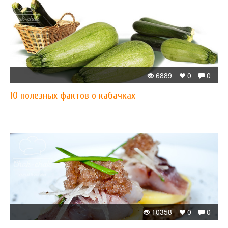
6889
0
0
10 полезных фактов о кабачках
10358
0
0