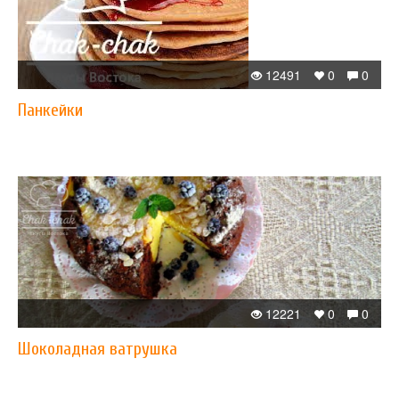
12491
0
0
Панкейки
12221
0
0
Шоколадная ватрушка