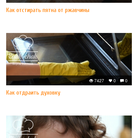
Как отстирать пятна от ржавчины
7427
0
0
Как отдраить духовку