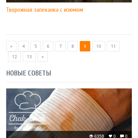
Творожная запеканка с изюмом
«
4
5
6
7
8
9
10
11
12
13
»
НОВЫЕ СОВЕТЫ
6358
0
0