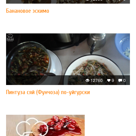
Банановое эскимо
12760
9
0
Пинтуза сяй (Фунчоза) по-уйгурски