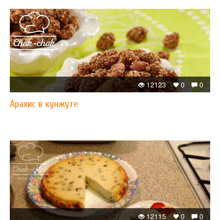
12123
0
0
Арахис в кунжуте
12115
0
0