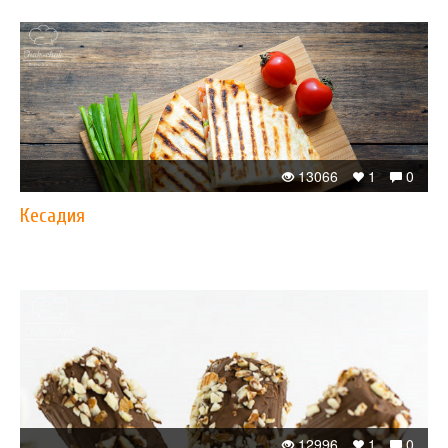
13066
1
0
Кесадия
12996
1
0