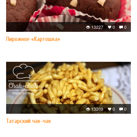
13227
0
0
Пирожное «Картошка»
13209
0
0
Татарский чак-чак