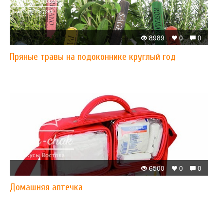
8989
0
0
Пряные травы на подоконнике круглый год
6500
0
0
Домашняя аптечка