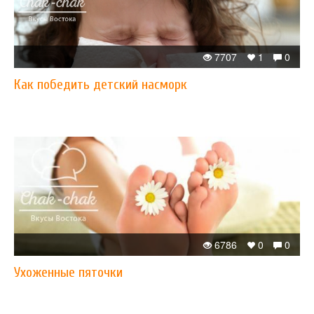
7707
1
0
Как победить детский насморк
6786
0
0
Ухоженные пяточки