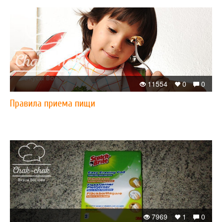
11554
0
0
Правила приема пищи
7969
1
0