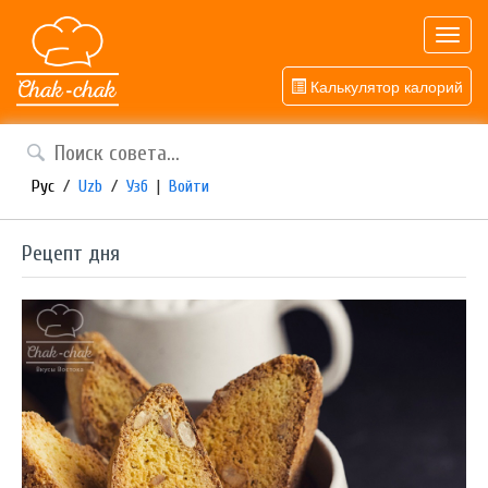
Toggl
navig
Калькулятор калорий
Рус
/
Uzb
/
Узб
|
Войти
Рецепт дня