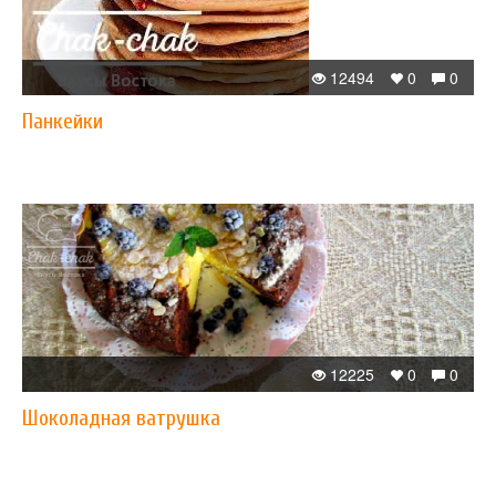
12494
0
0
Панкейки
12225
0
0
Шоколадная ватрушка