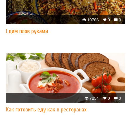
10766
0
0
​Едим плов руками
7254
0
0
​Как готовить еду как в ресторанах