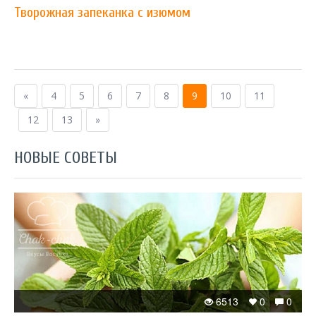
Творожная запеканка с изюмом
«
4
5
6
7
8
9
10
11
12
13
»
НОВЫЕ СОВЕТЫ
6513
0
0