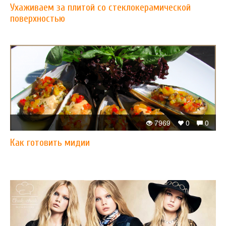
Ухаживаем за плитой со стеклокерамической
поверхностью
7969
0
0
Как готовить мидии