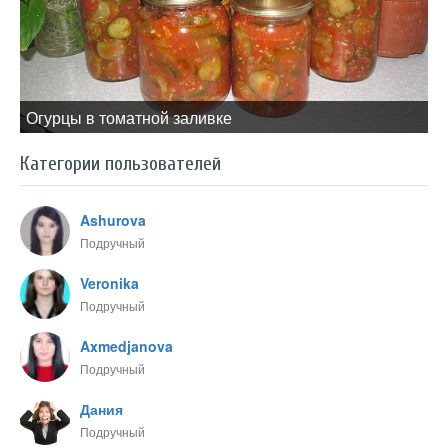
Огурцы в томатной заливке
Категории пользователей
Ashurova
Подручный
Veronika
Подручный
Axmedjanova
Подручный
Дания
Подручный