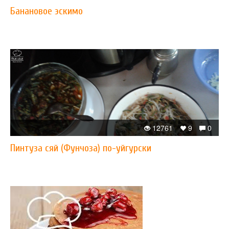
Банановое эскимо
12761
9
0
Пинтуза сяй (Фунчоза) по-уйгурски