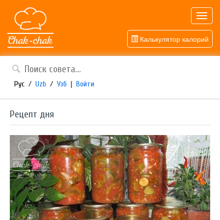
Toggl
navig
Калькулятор калорий
Рус
/
Uzb
/
Узб
|
Войти
Рецепт дня