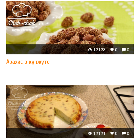
12128
0
0
Арахис в кунжуте
12121
0
0