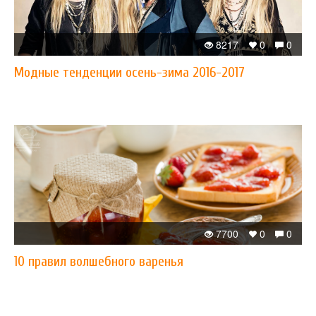
8217
0
0
Модные тенденции осень-зима 2016-2017
7700
0
0
10 правил волшебного варенья