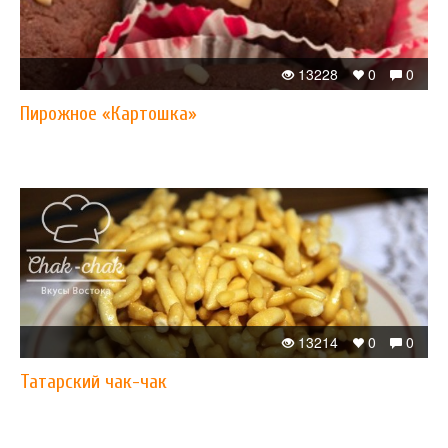
13228
0
0
Пирожное «Картошка»
13214
0
0
Татарский чак-чак