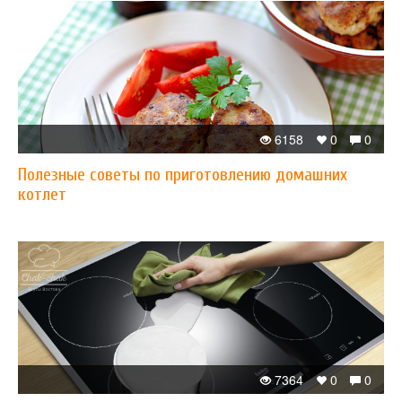
6158
0
0
Полезные советы по приготовлению домашних
котлет
7364
0
0