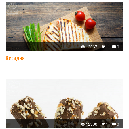
13067
1
0
Кесадия
12998
1
0