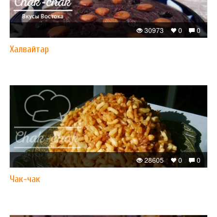
30973
0
0
Халвайтар
28605
0
0
Чак-чак