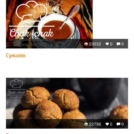
23032
0
0
Сумаляк
22796
0
0