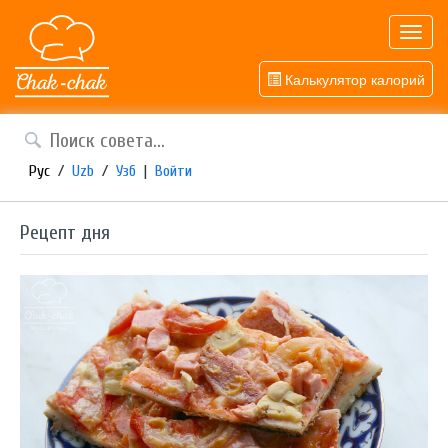
Toggl
navig
Калькулятор калорий
Рус
/
Uzb
/
Узб
|
Войти
Рецепт дня