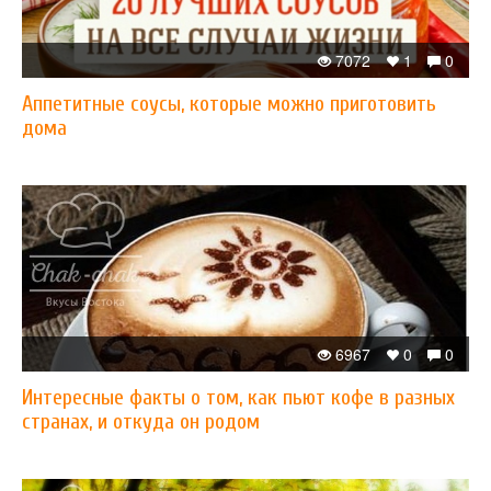
7072
1
0
Аппетитные соусы, которые можно приготовить
дома
6967
0
0
Интересные факты о том, как пьют кофе в разных
странах, и откуда он родом