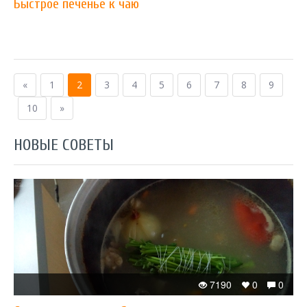
Быстрое печенье к чаю
«
1
2
3
4
5
6
7
8
9
10
»
НОВЫЕ СОВЕТЫ
7190
0
0