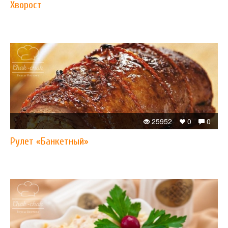
Хворост
25952
0
0
Рулет «Банкетный»