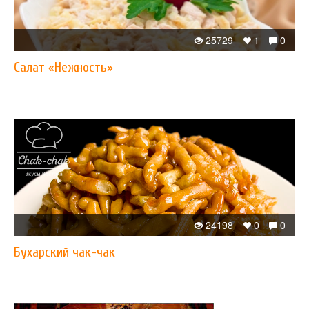
25729
1
0
Салат «Нежность»
24198
0
0
Бухарский чак-чак