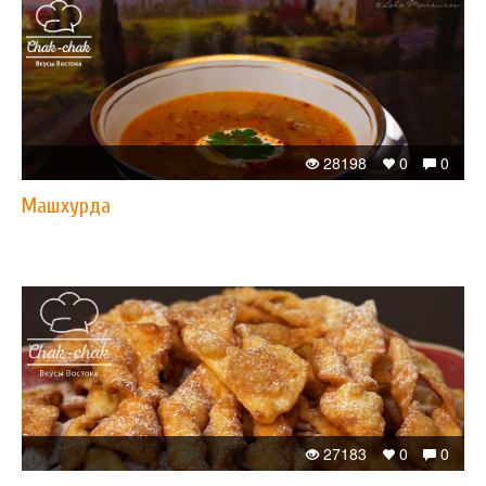
28198
0
0
Машхурда
27183
0
0