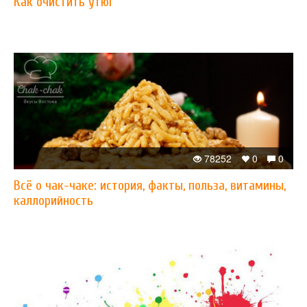
Как очистить утюг
78252
0
0
Всё о чак-чаке: история, факты, польза, витамины,
каллорийность