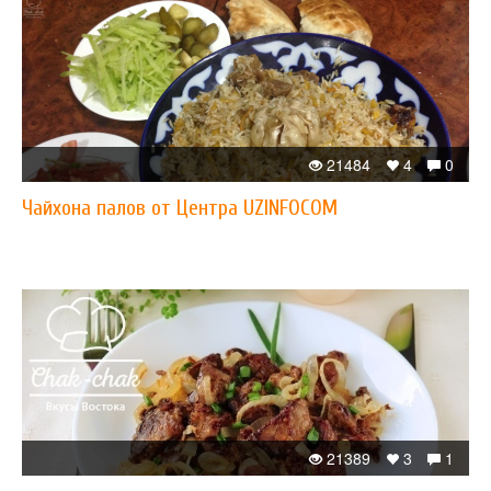
21484
4
0
Чайхона палов от Центра UZINFOCOM
21389
3
1