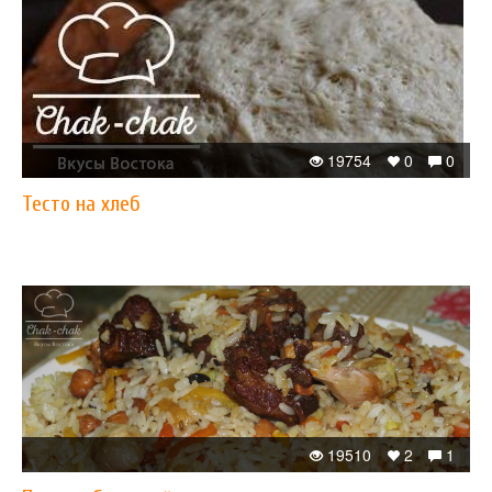
19754
0
0
Тесто на хлеб
19510
2
1