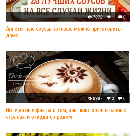
7072
1
0
Аппетитные соусы, которые можно приготовить
дома
6967
0
0
Интересные факты о том, как пьют кофе в разных
странах, и откуда он родом