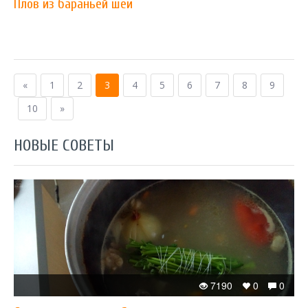
Плов из бараньей шеи
«
1
2
3
4
5
6
7
8
9
10
»
НОВЫЕ СОВЕТЫ
7190
0
0