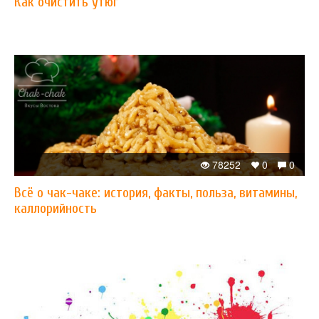
Как очистить утюг
78252
0
0
Всё о чак-чаке: история, факты, польза, витамины,
каллорийность