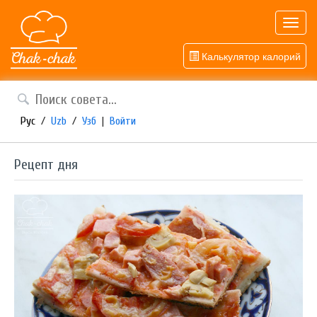
Toggl
navig
Калькулятор калорий
Рус
/
Uzb
/
Узб
|
Войти
Рецепт дня