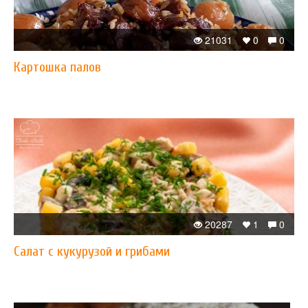
21031
0
0
​Картошка палов
20287
1
0
Салат с кукурузой и грибами