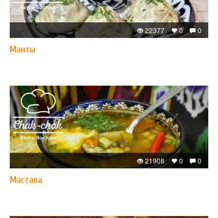
22377
0
0
Манты
21908
0
0
Мастава