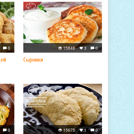
0
15848
3
0
щей
Сырники
0
15675
1
0