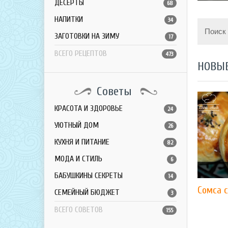
ДЕСЕРТЫ
68
НАПИТКИ
34
Поиск
ЗАГОТОВКИ НА ЗИМУ
17
ВСЕГО РЕЦЕПТОВ
473
НОВЫ
Советы
КРАСОТА И ЗДОРОВЬЕ
24
УЮТНЫЙ ДОМ
26
КУХНЯ И ПИТАНИЕ
82
МОДА И СТИЛЬ
6
БАБУШКИНЫ СЕКРЕТЫ
14
Сомса 
СЕМЕЙНЫЙ БЮДЖЕТ
3
ВСЕГО СОВЕТОВ
155