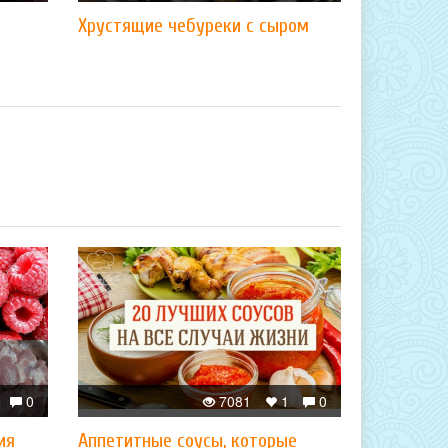
Хрустящие чебуреки с сыром
0
7081
1
0
ия
Аппетитные соусы, которые