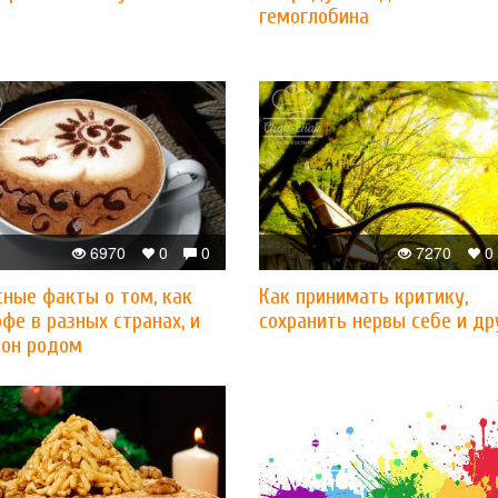
гемоглобина
6970
0
0
7270
0
сные факты о том, как
Как принимать критику,
фе в разных странах, и
сохранить нервы себе и др
 он родом