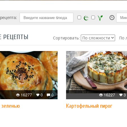
 рецепта:
Е РЕЦЕПТЫ
Сортировать:
По 
16277
0
0
16227
3
с зеленью
Картофельный пирог