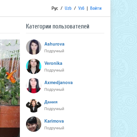
Рус
/
Uzb
/
Узб
|
Войти
Категории пользователей
Ashurova
Подручный
Veronika
Подручный
Axmedjanova
Подручный
Дания
Подручный
Karimova
Подручный