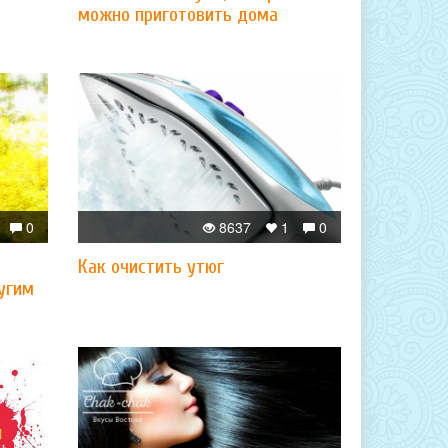
можно приготовить дома
0
8637
1
0
Как очистить утюг
угим