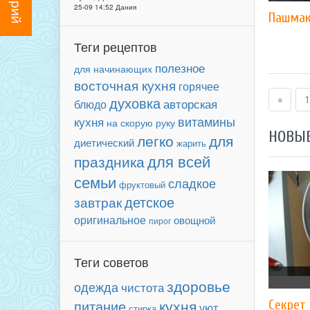
25-09 14:52 Дания
Пашма
Теги рецептов
полезное
для начинающих
восточная кухня
горячее
«
1
духовка
авторская
блюдо
кухня
витамины
на скорую руку
НОВЫ
легко
для
диетический
жарить
для всей
праздника
семьи
сладкое
фруктовый
детское
завтрак
оригинальное
овощной
пирог
Теги советов
здоровье
одежда
чистота
кухня
питание
Секрет
уют
стирка