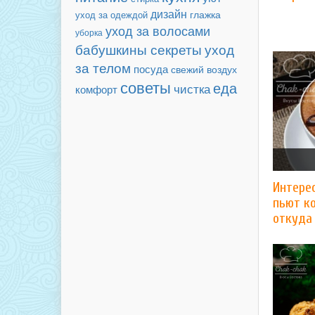
дизайн
уход за одеждой
глажка
уход за волосами
уборка
бабушкины секреты
уход
за телом
посуда
свежий воздух
советы
еда
чистка
комфорт
Интере
пьют ко
откуда