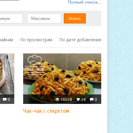
Полный список...
лайкам
По просмотрам
По дате добавления
0
16018
14
0
Чак-чак с секретом