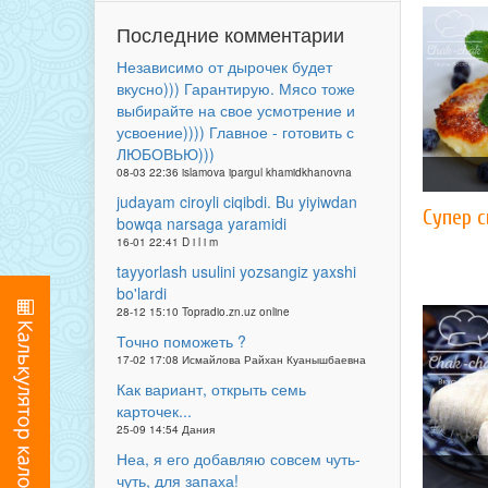
Последние комментарии
Независимо от дырочек будет
вкусно))) Гарантирую. Мясо тоже
выбирайте на свое усмотрение и
усвоение)))) Главное - готовить с
ЛЮБОВЬЮ)))
08-03 22:36 islamova ipargul khamidkhanovna
judayam ciroyli ciqibdi. Bu yiyiwdan
Супер 
bowqa narsaga yaramidi
16-01 22:41 D i l i m
tayyorlash usulini yozsangiz yaxshi
bo'lardi
28-12 15:10 Topradio.zn.uz online
Точно поможеть ?
17-02 17:08 Исмайлова Райхан Куанышбаевна
Как вариант, открыть семь
карточек...
25-09 14:54 Дания
Неа, я его добавляю совсем чуть-
чуть, для запаха!