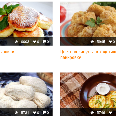
16003
0
0
15945
0
сырники
Цветная капуста в хрустя
панировке
15781
0
0
15746
1