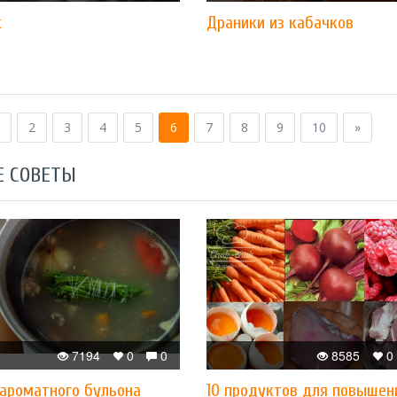
к
Драники из кабачков
2
3
4
5
6
7
8
9
10
»
Е СОВЕТЫ
7194
0
0
8585
0
 ароматного бульона
10 продуктов для повышен