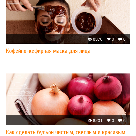
8370
0
0
Кофейно-кефирная маска для лица
8201
0
0
Как сделать бульон чистым, светлым и красивым