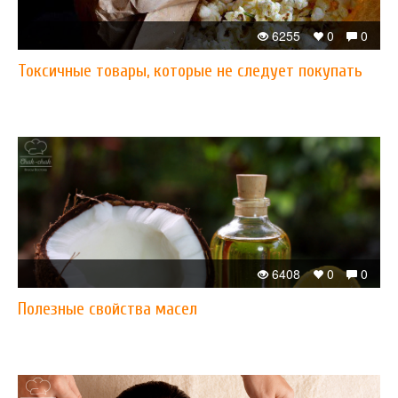
6255
0
0
Токсичные товары, которые не следует покупать
6408
0
0
Полезные свойства масел