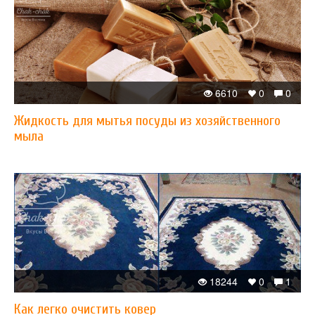
6610
0
0
Жидкость для мытья посуды из хозяйственного
мыла
18244
0
1
Как легко очистить ковер