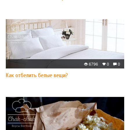
6796
0
0
Как отбелить белые вещи?