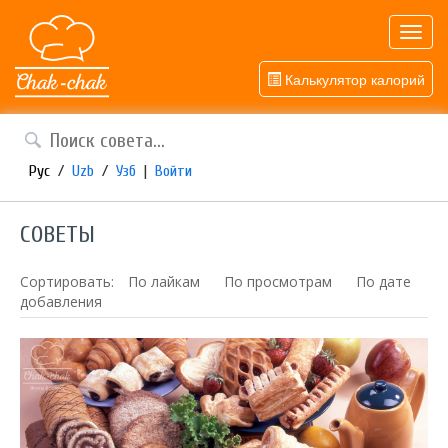
Toggl
navig
Калькулятор калорий
Рус
/
Uzb
/
Узб
|
Войти
СОВЕТЫ
Сортировать:
По лайкам
По просмотрам
По дате
добавления