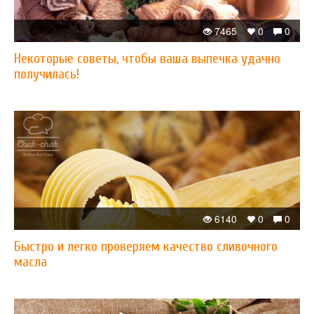
7465
0
0
Некоторые советы, чтобы ваша выпечка удачно
получилась!
6140
0
0
Быстро и легко проверяем качество сливочного
масла