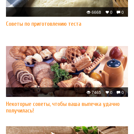
6668
0
0
Советы по приготовлению теста
7465
0
0
Некоторые советы, чтобы ваша выпечка удачно
получилась!