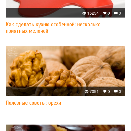
15234
0
0
Как сделать кухню особенной: несколько
приятных мелочей
7091
0
0
Полезные советы: орехи