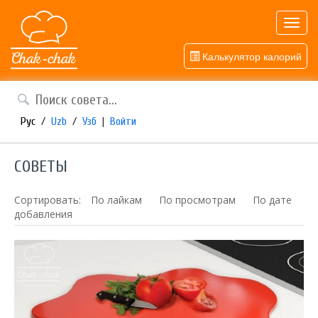
Toggl
navig
Калькулятор калорий
Рус
/
Uzb
/
Узб
|
Войти
СОВЕТЫ
Сортировать:
По лайкам
По просмотрам
По дате
добавления