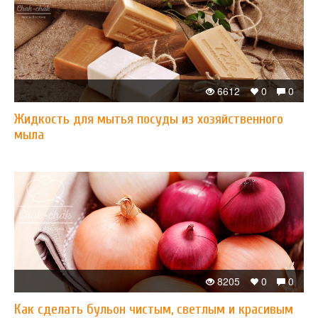
6612
0
0
Жидкость для мытья посуды из хозяйственного
мыла
8205
0
0
Как сделать бульон чистым, светлым и красивым