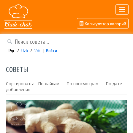
Toggl
navig
Калькулятор калорий
Рус
/
Uzb
/
Узб
|
Войти
СОВЕТЫ
Сортировать:
По лайкам
По просмотрам
По дате
добавления