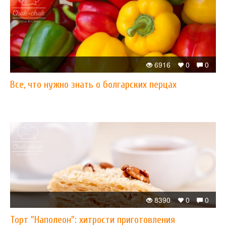
6916
0
0
Все, что нужно знать о болгарских перцах
8390
0
0
Торт "Наполеон": хитрости приготовления