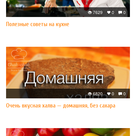
7629
0
0
Полезные советы на кухне
6820
0
0
Очень вкусная халва — домашняя, без сахара