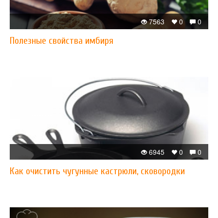
7563
0
0
Полезные свойства имбиря
6945
0
0
Как очистить чугунные кастрюли, сковородки