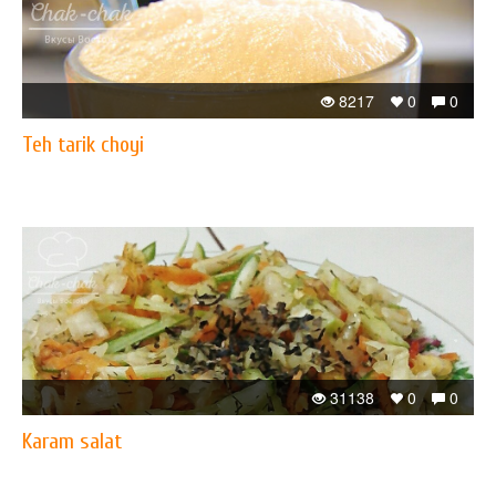
8217
0
0
Teh tarik choyi
31138
0
0
Karam salat