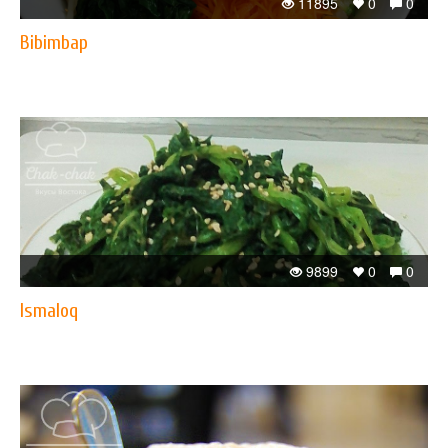
11895
0
0
Bibimbap
9899
0
0
Ismaloq