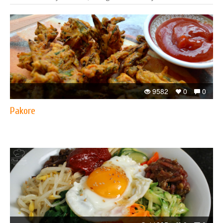
9582
0
0
Pakore