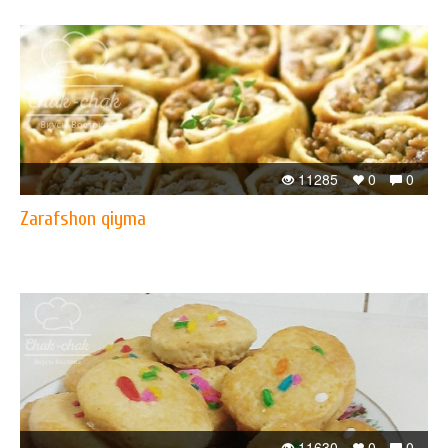
11285
0
0
Zarafshon qiyma
11630
0
0