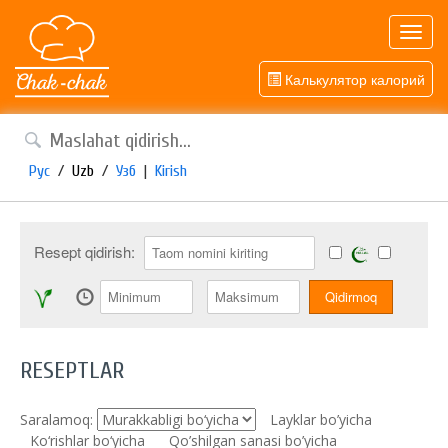
Toggl
navig
Калькулятор калорий
Рус
/
Uzb
/
Узб
|
Kirish
Resept qidirish:
RESEPTLAR
Saralamoq:
Layklar bo’yicha
Ko‘rishlar bo‘yicha
Qo’shilgan sanasi bo’yicha