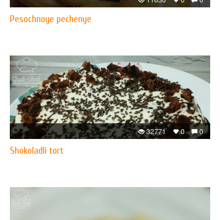
Pesochnoye pechenye
32771
0
0
Shokoladli tort