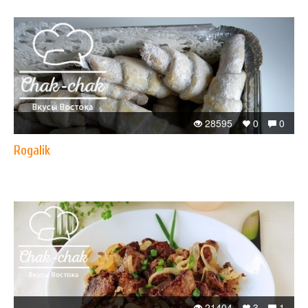
28595
0
0
Rogalik
21404
3
1