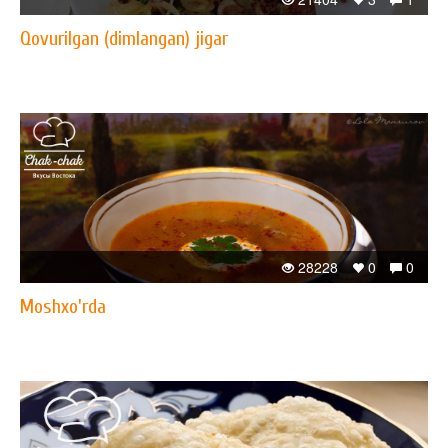
Qovurilgan (dimlangan) jigar
28228
0
0
Moshxo'rda