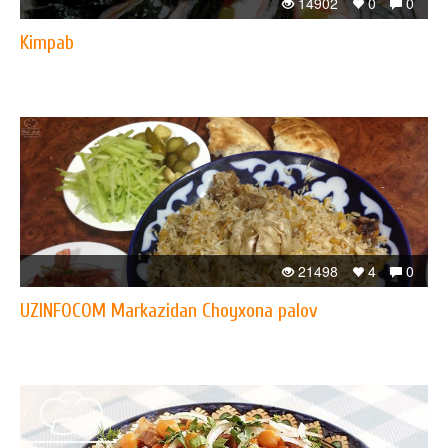
14902
0
0
Kimpab
21498
4
0
UZINFOCOM Markazidan Choyxona palov