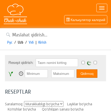
Toggl
navig
Калькулятор калорий
Рус
/
Uzb
/
Узб
|
Kirish
Resept qidirish:
RESEPTLAR
Saralamoq:
Layklar bo’yicha
Ko‘rishlar bo‘yicha
Qo’shilgan sanasi bo’yicha