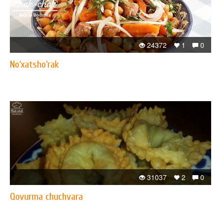
24372
1
0
No‘xatsho‘rak
31037
2
0
Qovurma chuchvara