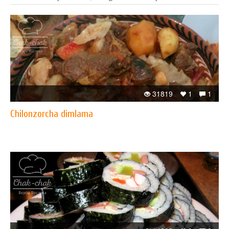
31819
1
1
Chilonzorcha dimlama