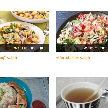
15118
0
0
18171
1
oq" salati
«Portobello» salati