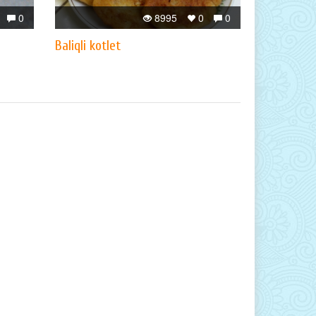
0
8995
0
0
Baliqli kotlet