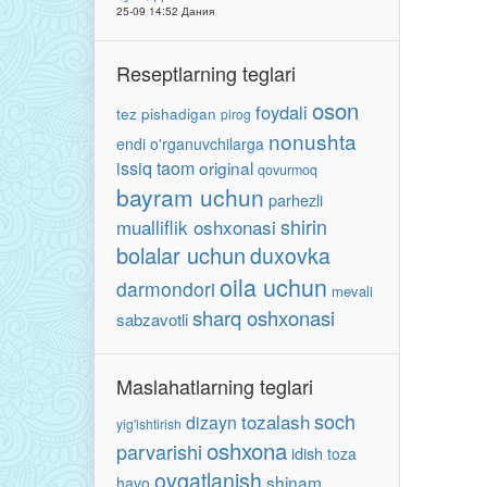
25-09 14:52 Дания
Reseptlarning teglari
oson
foydali
tez pishadigan
pirog
nonushta
endi o'rganuvchilarga
issiq taom
original
qovurmoq
bayram uchun
parhezli
shirin
mualliflik oshxonasi
bolalar uchun
duxovka
oila uchun
darmondori
mevali
sharq oshxonasi
sabzavotli
Maslahatlarning teglari
soch
tozalash
dizayn
yig'ishtirish
oshxona
parvarishi
idish
toza
ovqatlanish
shinam
havo