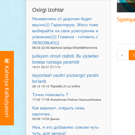
Oxirgi izohlar
Независимо от дырочек будет
Syomga(q
вкусно))) Гарантирую. Мясо тоже
выбирайте на свое усмотрение и
усвоение)))) Главное - готовить с
ЛЮБОВЬЮ)))
08-03 22:36 islamova ipargul khamidkhanovna
«
1
judayam ciroyli ciqibdi. Bu yiyiwdan
bowqa narsaga yaramidi
16-01 22:41 D i l i m
tayyorlash usulini yozsangiz yaxshi
bo'lardi
28-12 15:10 Topradio.zn.uz online
Точно поможеть ?
17-02 17:08 Исмайлова Райхан Куанышбаевна
Как вариант, открыть семь
карточек...
25-09 14:54 Дания
Неа, я его добавляю совсем чуть-
чуть, для запаха!