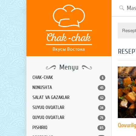
Resept 
RESEP
Menyu
CHAK-CHAK
6
NONUSHTA
45
SALAT VA GAZAKLAR
62
SUYUQ OVQATLAR
34
QUYUQ OVQATLAR
79
Qovuril
PISHIRIQ
85