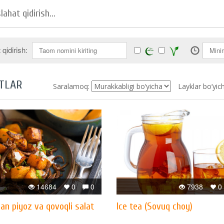
qidirish:
TLAR
Saralamoq:
Layklar bo’yic
14684
0
0
7938
0
gan piyoz va qovoqli salat
Ice tea (Sovuq choy)