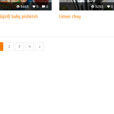
8465
0
0
9293
0
izil) baliq pishirish
Limon choy
2
3
4
»