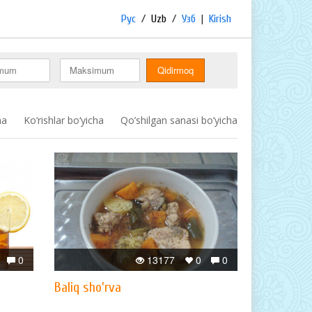
Рус
/
Uzb
/
Узб
|
Kirish
ha
Ko‘rishlar bo‘yicha
Qo’shilgan sanasi bo’yicha
0
13177
0
0
Baliq sho'rva