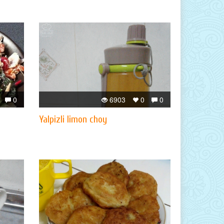
0
6903
0
0
Yalpizli limon choy