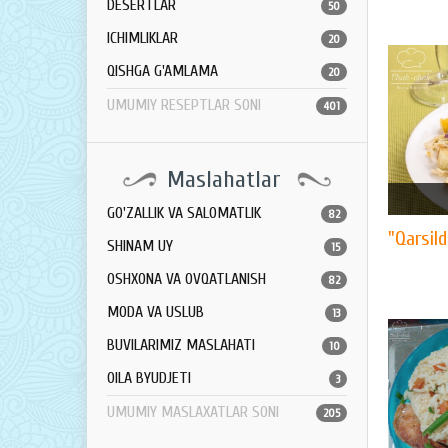
DESERTLAR
50
ICHIMLIKLAR
20
QISHGA G'AMLAMA
20
UMUMIY RESEPTLAR SONI
401
Maslahatlar
GO'ZALLIK VA SALOMATLIK
82
"Qarsild
SHINAM UY
15
OSHXONA VA OVQATLANISH
82
MODA VA USLUB
13
BUVILARIMIZ MASLAHATI
10
OILA BYUDJETI
3
UMUMIY MASLAXATLAR SONI
205