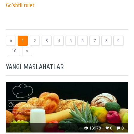
Go‘shtli rulet
«
1
2
3
4
5
6
7
8
9
10
»
YANGI MASLAHATLAR
13978
0
0