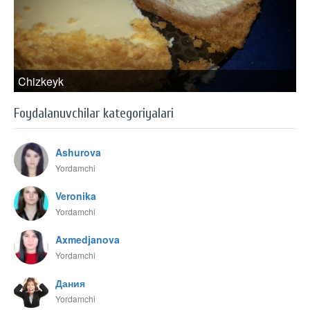
Chizkeyk
Foydalanuvchilar kategoriyalari
Ashurova
Yordamchi
Veronika
Yordamchi
Axmedjanova
Yordamchi
Дания
Yordamchi