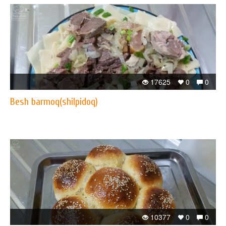
17625
0
0
Besh barmoq(shilpidoq)
10377
0
0