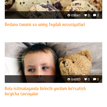
69641
0
0
Bedana tuxumi va uning foydali xususiyatlari
64885
0
0
Bola isitmalaganda birinchi yordam ko‘rsatish
bo‘yicha tavsiyalar