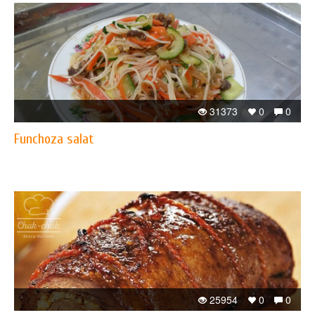
31373
0
0
Funchoza salat
25954
0
0