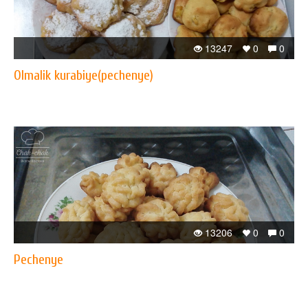
13247
0
0
Olmalik kurabiye(pechenye)
13206
0
0
Pechenye