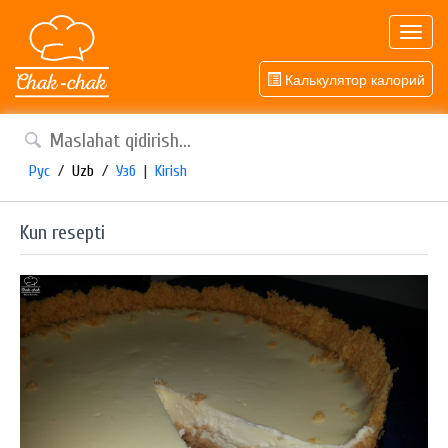
Toggl
navig
Калькулятор калорий
Рус
/
Uzb
/
Узб
|
Kirish
Kun resepti