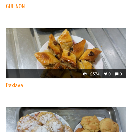
GUL NON
12574
0
0
Paxlava