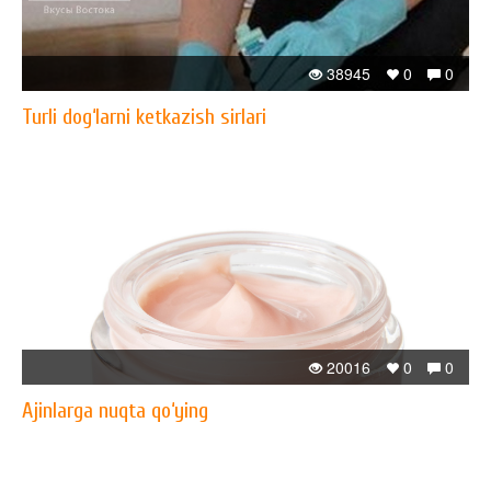
38945
0
0
Turli dog‘larni ketkazish sirlari
20016
0
0
Ajinlarga nuqta qo‘ying