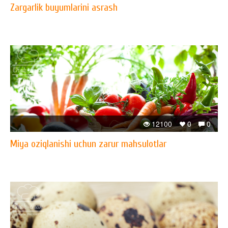
Zargarlik buyumlarini asrash
12100
0
0
Miya oziqlanishi uchun zarur mahsulotlar