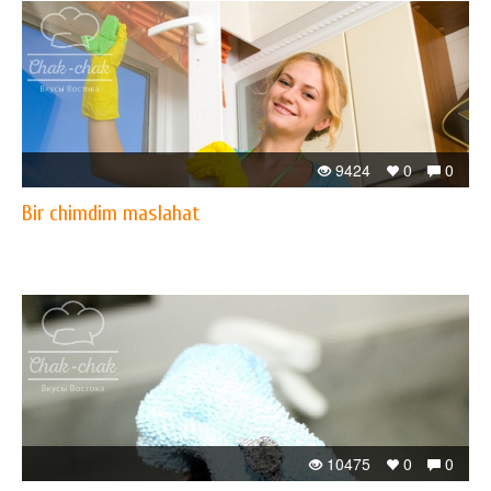
9424
0
0
Bir chimdim maslahat
10475
0
0