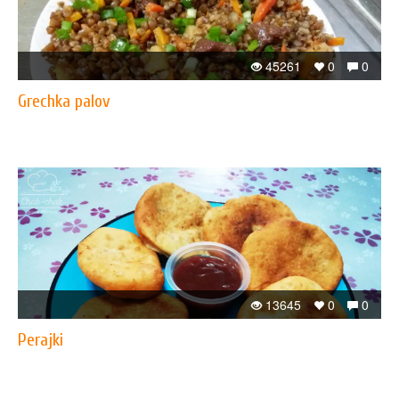
45261
0
0
​Grechka palov
13645
0
0
Perajki