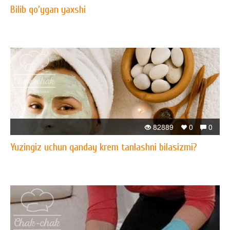
Bilib qo'ygan yaxshi
82889
0
0
Yuzingiz uchun qanday krem tanlashni bilasizmi?