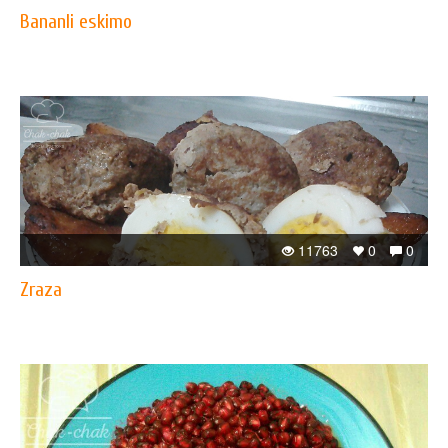
Bananli eskimo
11763
0
0
Zraza