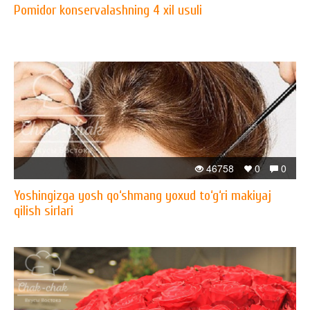
Pomidor konservalashning 4 xil usuli
46758
0
0
Yoshingizga yosh qo‘shmang yoxud to‘g‘ri makiyaj
qilish sirlari