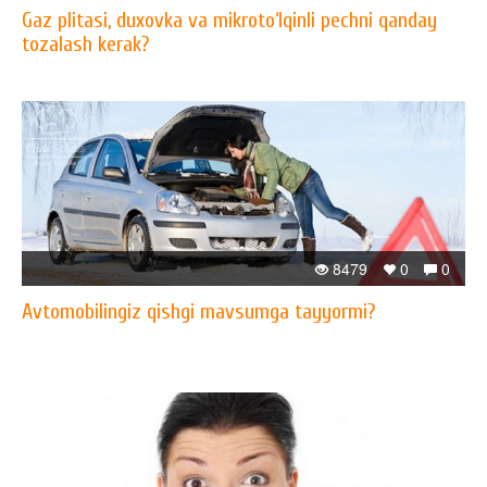
Gaz plitasi, duxovka va mikroto‘lqinli pechni qanday
tozalash kerak?
8479
0
0
Avtomobilingiz qishgi mavsumga tayyormi?