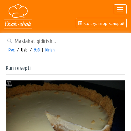
Toggl
navig
Калькулятор калорий
Рус
/
Uzb
/
Узб
|
Kirish
Kun resepti