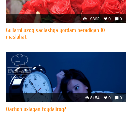
19362
0
0
Gullarni uzoq saqlashga yordam beradigan 10
maslahat
8154
0
0
Qachon uxlagan foydaliroq?