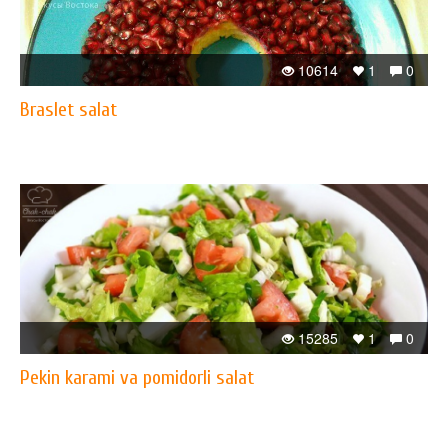
10614
1
0
Braslet salat
15285
1
0
Pekin karami va pomidorli salat