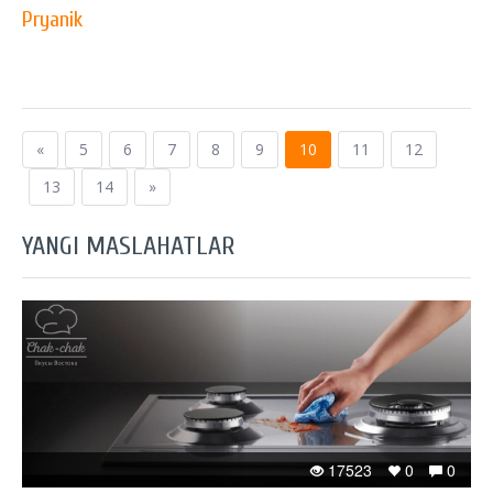
Pryanik
«
5
6
7
8
9
10
11
12
13
14
»
YANGI MASLAHATLAR
17523
0
0