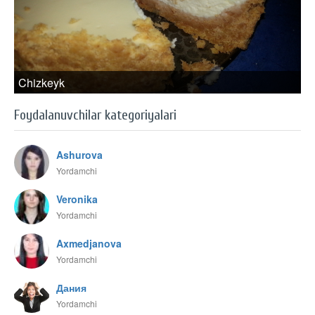
Chizkeyk
Foydalanuvchilar kategoriyalari
Ashurova
Yordamchi
Veronika
Yordamchi
Axmedjanova
Yordamchi
Дания
Yordamchi