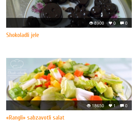
8900
0
0
Shokoladli jele
18650
1
0
«Rangli» sabzavotli salat