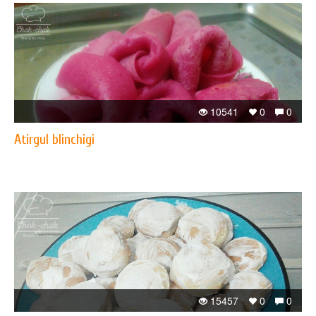
10541
0
0
Atirgul blinchigi
15457
0
0