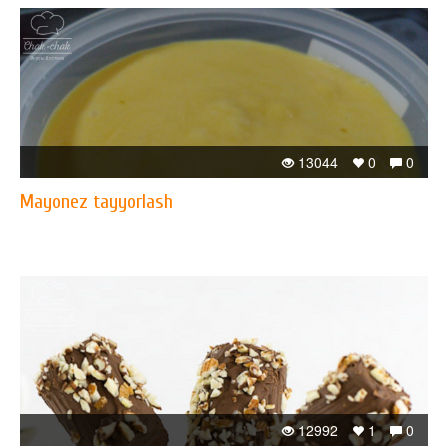
13044
0
0
Mayonez tayyorlash
12992
1
0