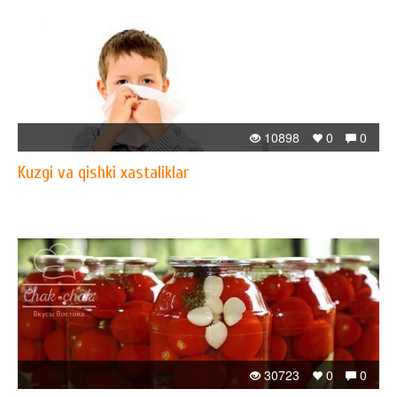
10898
0
0
Kuzgi va qishki xastaliklar
30723
0
0