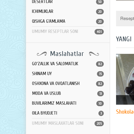
DESERTLAR
50
ICHIMLIKLAR
20
Resept 
QISHGA G'AMLAMA
20
UMUMIY RESEPTLAR SONI
401
YANGI
Maslahatlar
GO'ZALLIK VA SALOMATLIK
82
SHINAM UY
15
OSHXONA VA OVQATLANISH
82
MODA VA USLUB
13
BUVILARIMIZ MASLAHATI
10
Shokolad
OILA BYUDJETI
3
UMUMIY MASLAXATLAR SONI
205