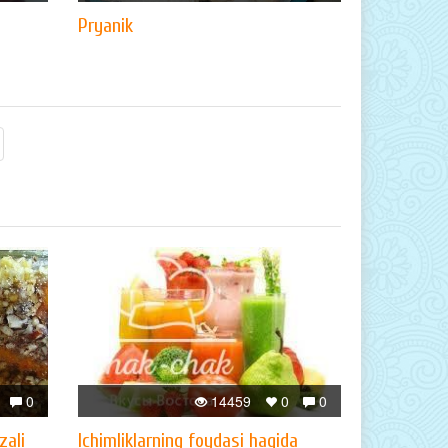
Pryanik
0
14459
0
0
zali
Ichimliklarning foydasi haqida