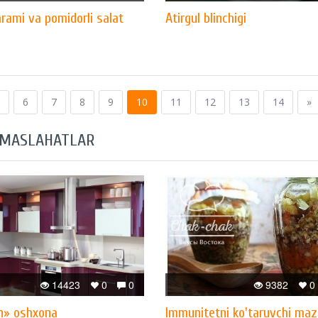
arami va pomidorli salat
Atirgul blinchigi
6
7
8
9
10
11
12
13
14
»
 MASLAHATLAR
14423
0
0
9382
0
n» oshxona
Immunitetni ko'taruvchi maz