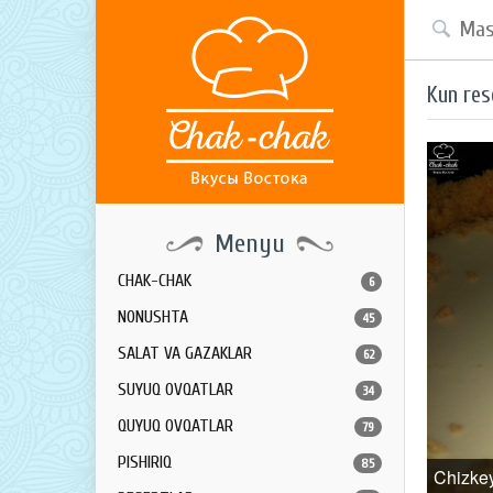
Kun res
Menyu
CHAK-CHAK
6
NONUSHTA
45
SALAT VA GAZAKLAR
62
SUYUQ OVQATLAR
34
QUYUQ OVQATLAR
79
PISHIRIQ
85
Chizke