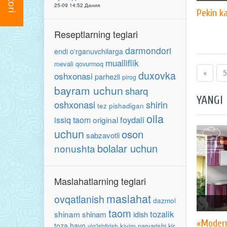
25-09 14:52 Дания
Pekin k
Reseptlarning teglari
darmondori
endi o'rganuvchilarga
mualliflik
mevali
qovurmoq
«
5
duxovka
oshxonasi
parhezli
pirog
bayram uchun
sharq
YANGI
oshxonasi
shirin
tez pishadigan
oila
foydali
issiq taom
original
uchun
oson
sabzavotli
bolalar uchun
nonushta
Maslahatlarning teglari
maslahat
ovqatlanish
dazmol
taom
tozalik
shinam
shinam
idish
«Moder
toza havo
kiyim parvarishi
yig'ishtirish
kir