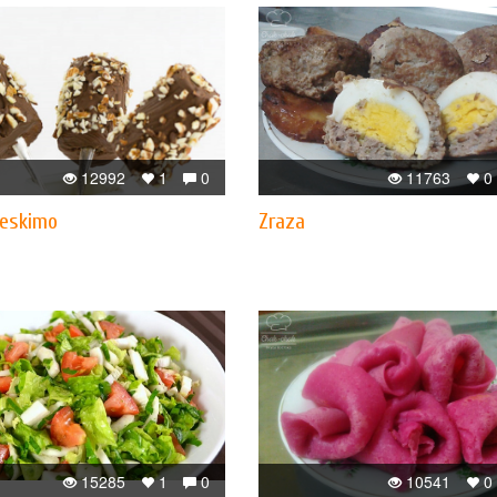
12992
1
0
11763
0
 eskimo
Zraza
15285
1
0
10541
0