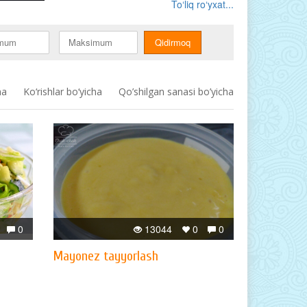
To‘liq ro‘yxat...
ha
Ko‘rishlar bo‘yicha
Qo’shilgan sanasi bo’yicha
0
13044
0
0
Mayonez tayyorlash