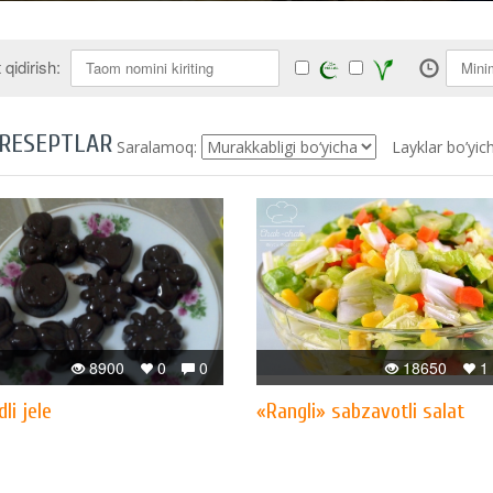
qidirish:
 RESEPTLAR
Saralamoq:
Layklar bo’yic
8900
0
0
18650
1
li jele
«Rangli» sabzavotli salat