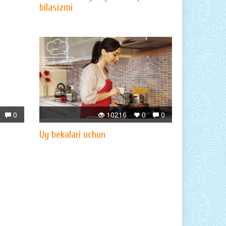
bilasizmi
0
10216
0
0
Uy bekalari uchun