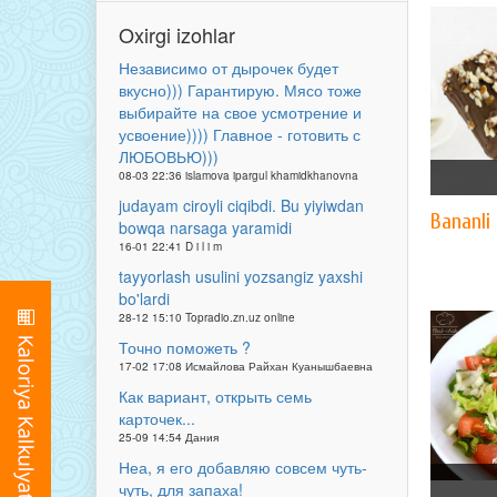
Oxirgi izohlar
Независимо от дырочек будет
вкусно))) Гарантирую. Мясо тоже
выбирайте на свое усмотрение и
усвоение)))) Главное - готовить с
ЛЮБОВЬЮ)))
08-03 22:36 islamova ipargul khamidkhanovna
judayam ciroyli ciqibdi. Bu yiyiwdan
Bananli
bowqa narsaga yaramidi
16-01 22:41 D i l i m
tayyorlash usulini yozsangiz yaxshi
bo'lardi
28-12 15:10 Topradio.zn.uz online
Точно поможеть ?
17-02 17:08 Исмайлова Райхан Куанышбаевна
Как вариант, открыть семь
карточек...
25-09 14:54 Дания
Неа, я его добавляю совсем чуть-
чуть, для запаха!