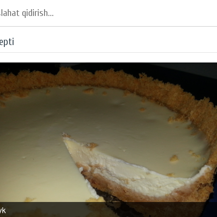
epti
yk