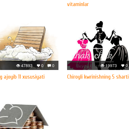
vitaminlar
47893
0
0
19973
0
g ajoyib 11 xususiyati
Chiroyli kwrinishning 5 sharti