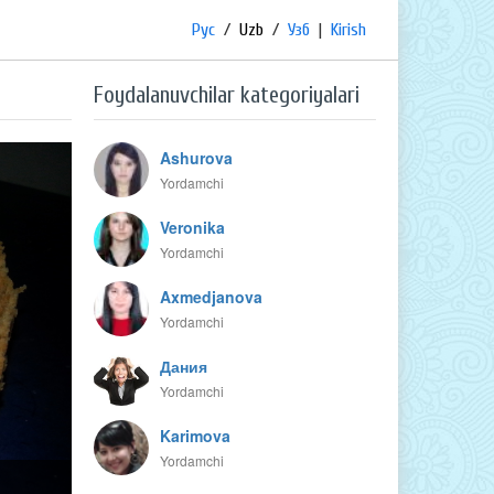
Рус
/
Uzb
/
Узб
|
Kirish
Foydalanuvchilar kategoriyalari
Ashurova
Yordamchi
Veronika
Yordamchi
Axmedjanova
Yordamchi
Дания
Yordamchi
Karimova
Yordamchi