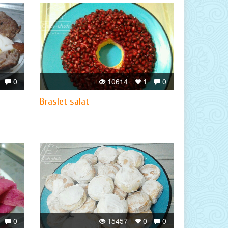
0
10614
1
0
Braslet salat
0
15457
0
0