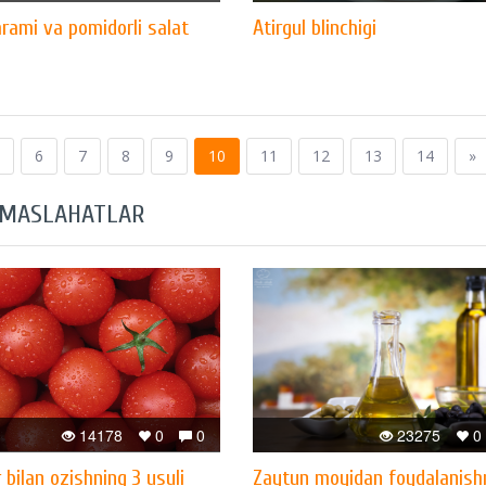
arami va pomidorli salat
Atirgul blinchigi
6
7
8
9
10
11
12
13
14
»
 MASLAHATLAR
14178
0
0
23275
0
bilan ozishning 3 usuli
Zaytun moyidan foydalanish