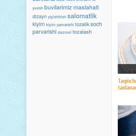
buvilarimiz maslahati
yuvish
salomatlik
dizayn
yig'ishtirish
soch
kiyim
tozalik
kiyim parvarishi
parvarishi
tozalash
dazmol
Taqinch
tanlana