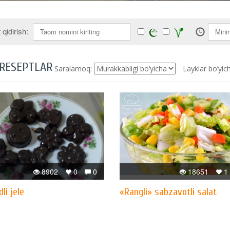
qidirish:
 RESEPTLAR
Saralamoq:
Layklar bo’yic
8902
0
0
18651
1
li jele
«Rangli» sabzavotli salat