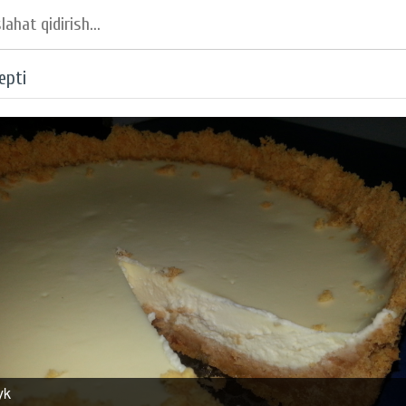
epti
yk