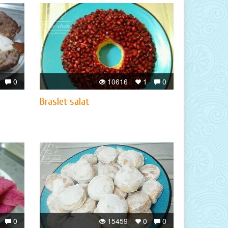
0
10616
1
0
Braslet salat
0
15459
0
0