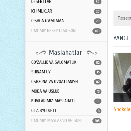
DESERTLAR
50
ICHIMLIKLAR
20
Resept 
QISHGA G'AMLAMA
20
UMUMIY RESEPTLAR SONI
401
YANGI
Maslahatlar
GO'ZALLIK VA SALOMATLIK
82
SHINAM UY
15
OSHXONA VA OVQATLANISH
82
MODA VA USLUB
13
BUVILARIMIZ MASLAHATI
10
Shokolad
OILA BYUDJETI
3
UMUMIY MASLAXATLAR SONI
205