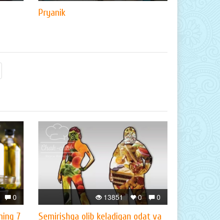
Pryanik
0
13851
0
0
ning 7
Semirishga olib keladigan odat va