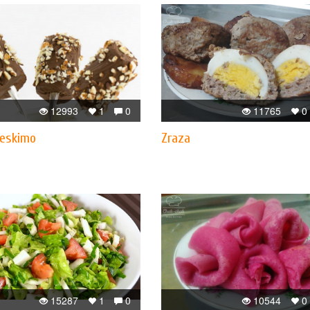
12993
1
0
11765
0
 eskimo
Zraza
15287
1
0
10544
0