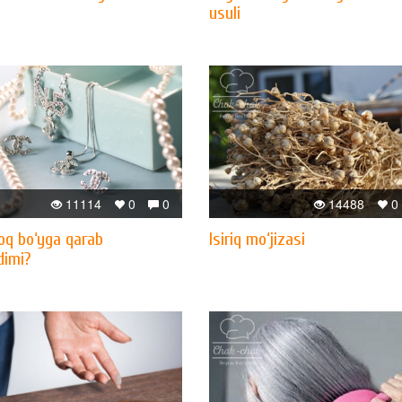
usuli
11114
0
0
14488
0
oq bo‘yga qarab
Isiriq mo‘jizasi
dimi?