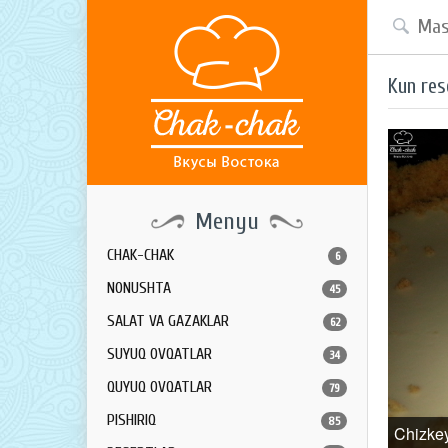
Kun res
Menyu
CHAK-CHAK
6
NONUSHTA
45
SALAT VA GAZAKLAR
62
SUYUQ OVQATLAR
34
QUYUQ OVQATLAR
79
PISHIRIQ
85
Chizke