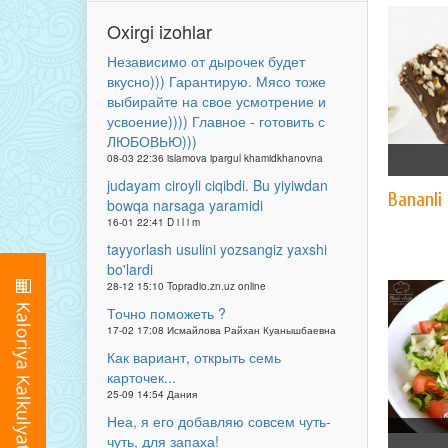
Oxirgi izohlar
Независимо от дырочек будет
вкусно))) Гарантирую. Мясо тоже
выбирайте на свое усмотрение и
усвоение)))) Главное - готовить с
ЛЮБОВЬЮ)))
08-03 22:36 islamova ipargul khamidkhanovna
judayam ciroyli ciqibdi. Bu yiyiwdan
Bananli
bowqa narsaga yaramidi
16-01 22:41 D i l i m
tayyorlash usulini yozsangiz yaxshi
bo'lardi
28-12 15:10 Topradio.zn.uz online
Точно поможеть ?
17-02 17:08 Исмайлова Райхан Куанышбаевна
Как вариант, открыть семь
карточек...
25-09 14:54 Дания
Неа, я его добавляю совсем чуть-
чуть, для запаха!