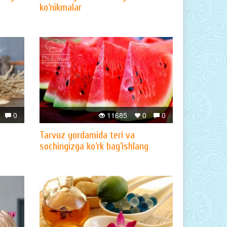
ko‘nikmalar
0
11685
0
0
Tarvuz yordamida teri va
sochingizga ko‘rk bag‘ishlang