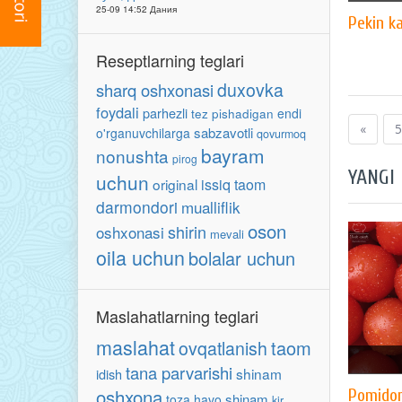
25-09 14:52 Дания
Pekin k
Reseptlarning teglari
duxovka
sharq oshxonasi
foydali
parhezli
endi
tez pishadigan
«
5
sabzavotli
o'rganuvchilarga
qovurmoq
bayram
nonushta
pirog
YANGI
uchun
original
issiq taom
darmondori
mualliflik
oson
shirin
oshxonasi
mevali
oila uchun
bolalar uchun
Maslahatlarning teglari
maslahat
taom
ovqatlanish
tana parvarishi
shinam
idish
oshxona
Pomidor 
shinam
toza havo
kir