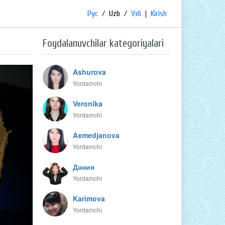
Рус
/
Uzb
/
Узб
|
Kirish
Foydalanuvchilar kategoriyalari
Ashurova
Yordamchi
Veronika
Yordamchi
Axmedjanova
Yordamchi
Дания
Yordamchi
Karimova
Yordamchi