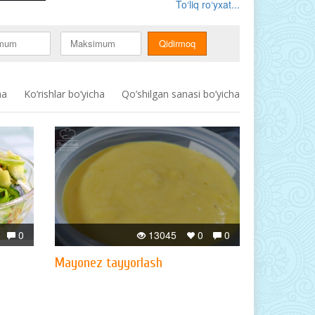
To‘liq ro‘yxat...
ha
Ko‘rishlar bo‘yicha
Qo’shilgan sanasi bo’yicha
0
13045
0
0
Mayonez tayyorlash