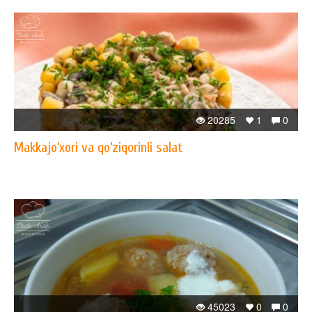
20285
1
0
Makkajo‘xori va qo‘ziqorinli salat
45023
0
0