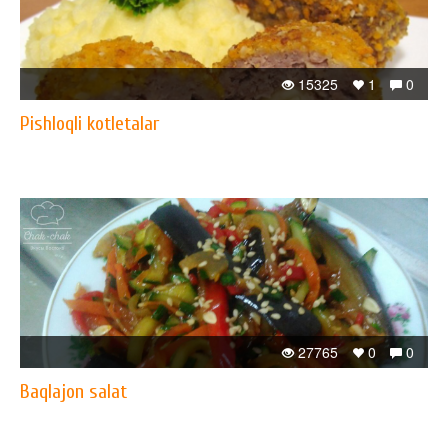
15325
1
0
Pishloqli kotletalar
27765
0
0
Baqlajon salat