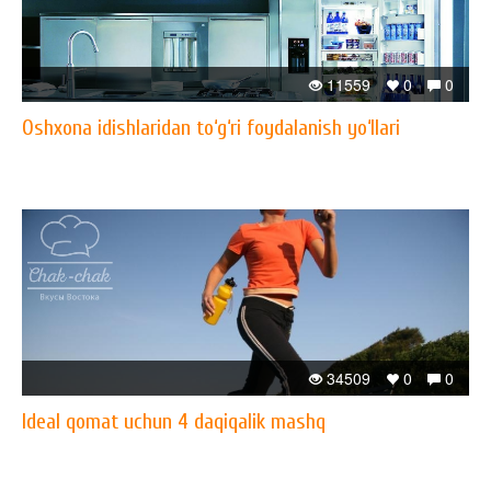
11559
0
0
Oshxona idishlaridan to‘g‘ri foydalanish yo‘llari
34509
0
0
Ideal qomat uchun 4 daqiqalik mashq