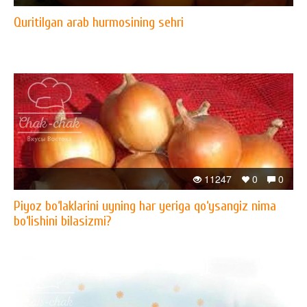
Quritilgan arab hurmosining sehri
11247
0
0
Piyoz bo‘laklarini uyning har yeriga qo‘ysangiz nima
bo‘lishini bilasizmi?