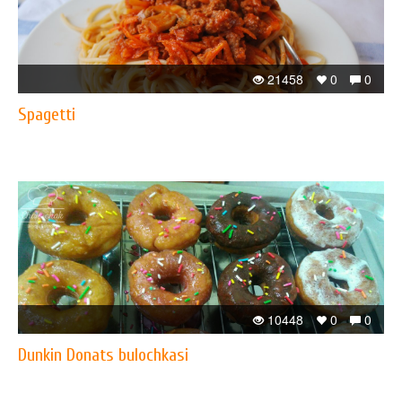
21458
0
0
Spagetti
10448
0
0
Dunkin Donats bulochkasi