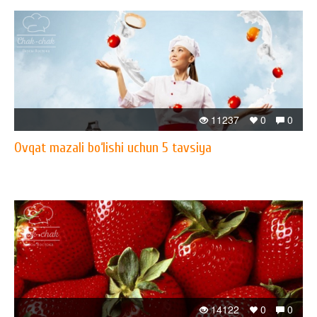
11237
0
0
Ovqat mazali bo‘lishi uchun 5 tavsiya
14122
0
0