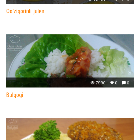
Qo‘ziqorinli julen
7990
0
0
Bulgogi