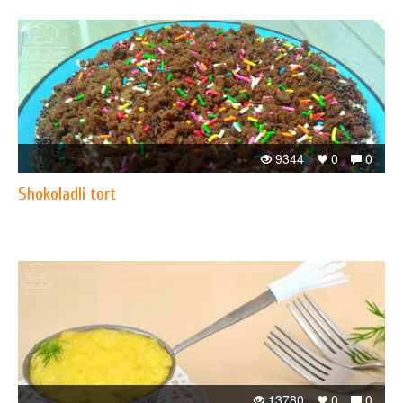
9344
0
0
Shokoladli tort
13780
0
0