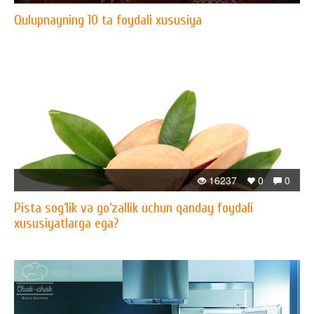
Qulupnayning 10 ta foydali xususiya
16237
0
0
Pista sog‘lik va go‘zallik uchun qanday foydali
xususiyatlarga ega?