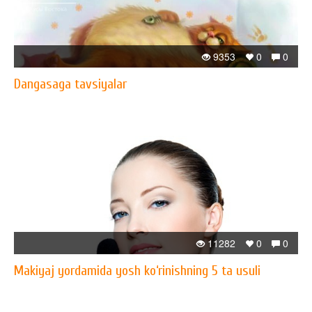
9353
0
0
Dangasaga tavsiyalar
11282
0
0
Makiyaj yordamida yosh ko‘rinishning 5 ta usuli