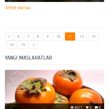
Teftel sho'rva
«
6
7
8
9
10
11
12
13
14
15
»
YANGI MASLAHATLAR
9017
0
0