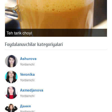
Teh tarik choyi
Foydalanuvchilar kategoriyalari
Ashurova
Yordamchi
Veronika
Yordamchi
Axmedjanova
Yordamchi
Дания
Yordamchi