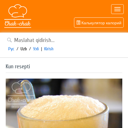
Toggl
navig
Калькулятор калорий
Рус
/
Uzb
/
Узб
|
Kirish
Kun resepti