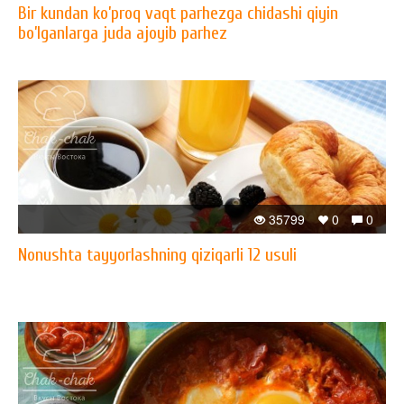
Bir kundan ko’proq vaqt parhezga chidashi qiyin
bo’lganlarga juda ajoyib parhez
35799
0
0
Nonushta tayyorlashning qiziqarli 12 usuli