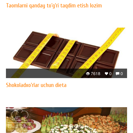
Taomlarni qanday to’g’ri taqdim etish lozim
7618
0
0
Shokoladxo’rlar uchun dieta