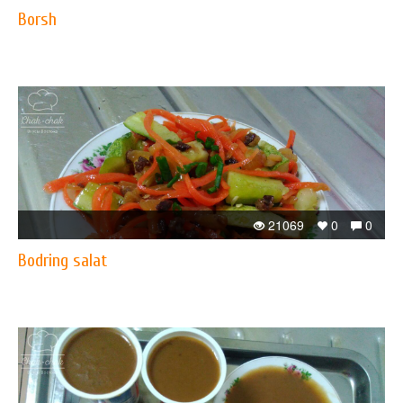
Borsh
21069
0
0
Bodring salat