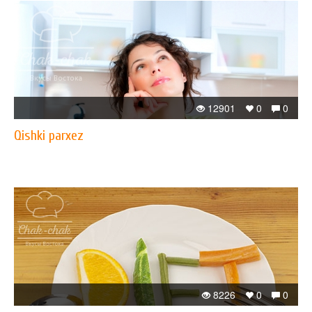
12901
0
0
Qishki parxez
8226
0
0