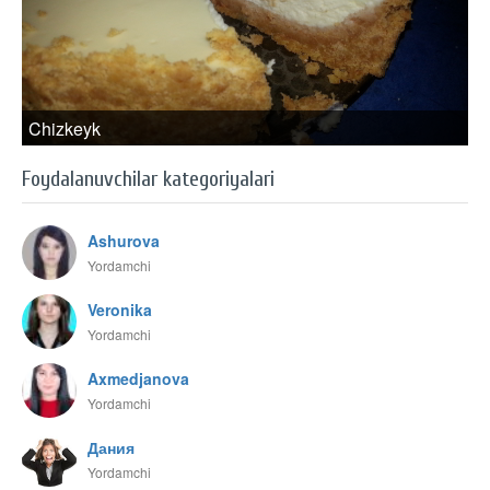
Chizkeyk
Foydalanuvchilar kategoriyalari
Ashurova
Yordamchi
Veronika
Yordamchi
Axmedjanova
Yordamchi
Дания
Yordamchi