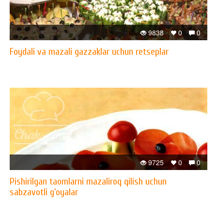
9838
0
0
Foydali va mazali gazzaklar uchun retseplar
9725
0
0
Pishirilgan taomlarni mazaliroq qilish uchun
sabzavotli g’oyalar