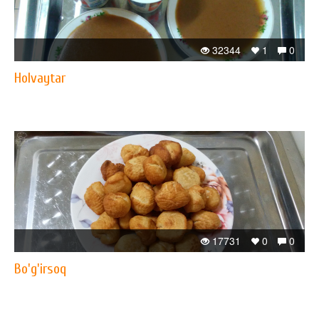
32344
1
0
Holvaytar
17731
0
0
Bo'g'irsoq