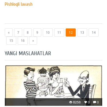
Pishloqli lavash
«
7
8
9
10
11
12
13
14
15
16
»
YANGI MASLAHATLAR
8258
0
0