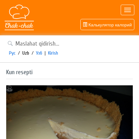
Toggl
navig
Калькулятор калорий
Рус
/
Uzb
/
Узб
|
Kirish
Kun resepti