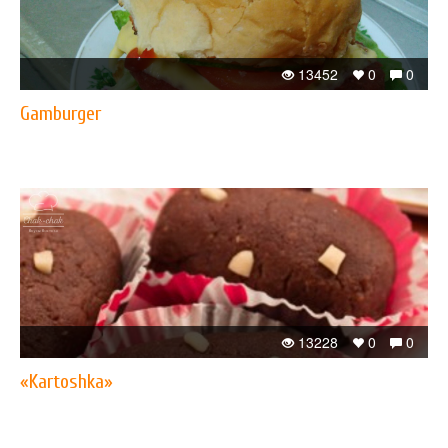
13452
0
0
Gamburger
13228
0
0
«Kartoshka»