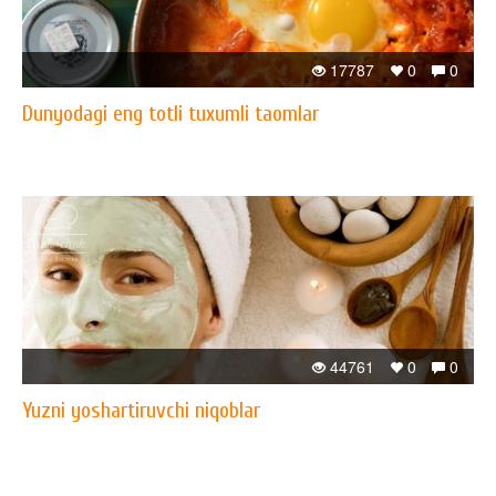
17787
0
0
Dunyodagi eng totli tuxumli taomlar
44761
0
0
Yuzni yoshartiruvchi niqoblar