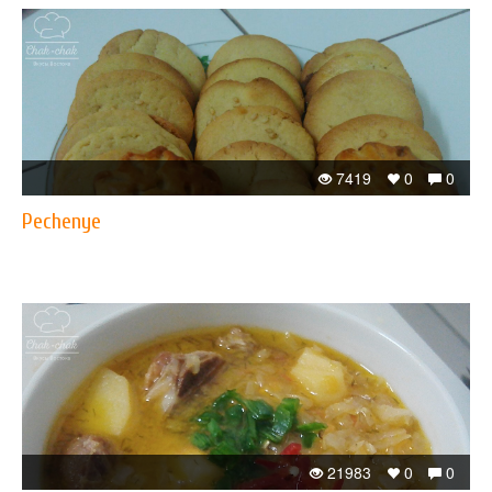
7419
0
0
Pechenye
21983
0
0