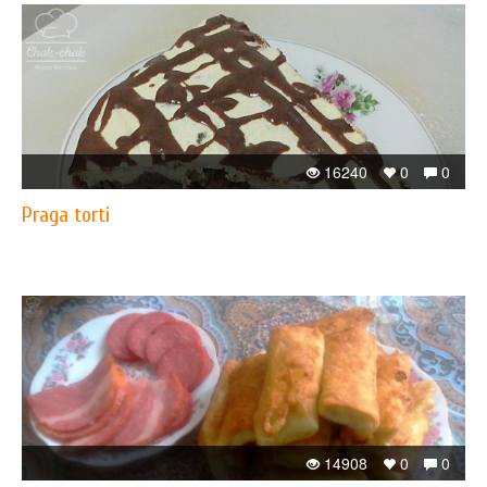
16240
0
0
Praga torti
14908
0
0