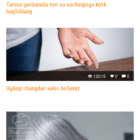
Tarvuz yordamida teri va sochingizga ko‘rk
bag‘ishlang
12019
0
0
Uydagi changdan xalos bo‘lamiz