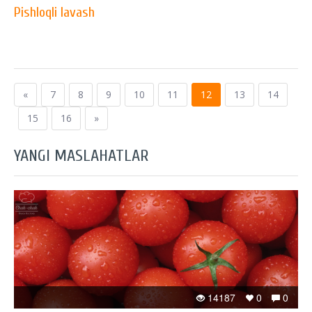
Pishloqli lavash
«
7
8
9
10
11
12
13
14
15
16
»
YANGI MASLAHATLAR
14187
0
0