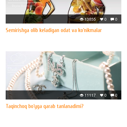
13855
0
0
Semirishga olib keladigan odat va ko‘nikmalar
11117
0
0
Taqinchoq bo‘yga qarab tanlanadimi?