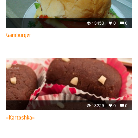
13453
0
0
Gamburger
13229
0
0
«Kartoshka»