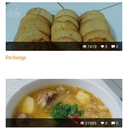
7419
0
0
Pechenye
21985
0
0