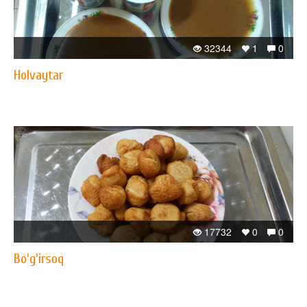
32344
1
0
Holvaytar
17732
0
0
Bo'g'irsoq