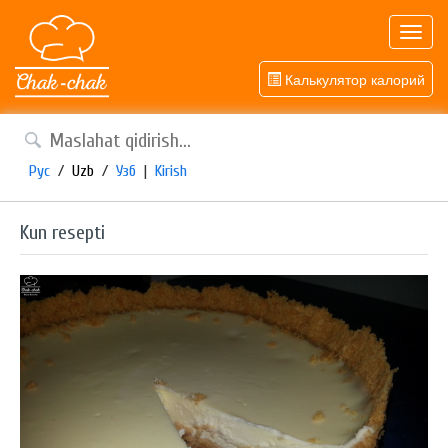
Toggl
navig
Калькулятор калорий
Рус
/
Uzb
/
Узб
|
Kirish
Kun resepti