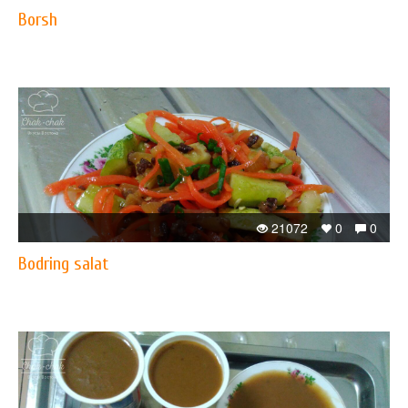
Borsh
21072
0
0
Bodring salat