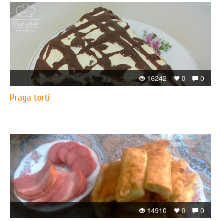
16242
0
0
Praga torti
14910
0
0