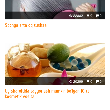
22882
0
0
Sochga erta oq tushsa
20299
0
0
Uy sharoitida tayyorlash mumkin bo‘lgan 10 ta
kosmetik vosita