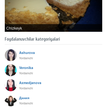
Chizkeyk
Foydalanuvchilar kategoriyalari
Ashurova
Yordamchi
Veronika
Yordamchi
Axmedjanova
Yordamchi
Дания
Yordamchi