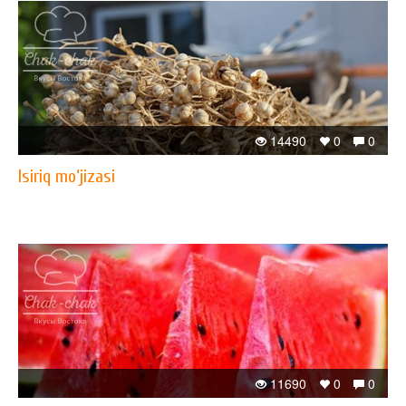
14490
0
0
Isiriq mo‘jizasi
11690
0
0