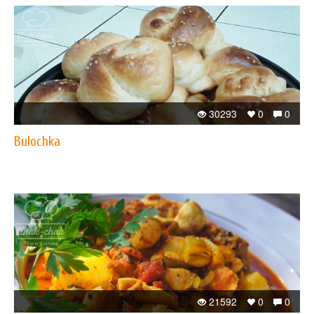
30293
0
0
Bulochka
21592
0
0