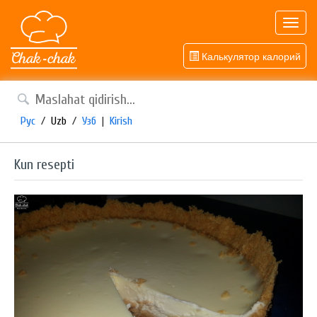
Toggl
navig
Калькулятор калорий
Рус
/
Uzb
/
Узб
|
Kirish
Kun resepti