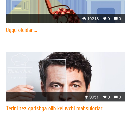
10218
0
0
Uyqu oldidan...
9951
0
0
Terini tez qarishga olib keluvchi mahsulotlar