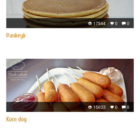
17544
0
0
Pankeyk
15633
0
0
Korn dog