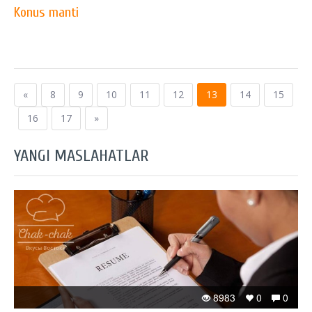
Konus manti
«
8
9
10
11
12
13
14
15
16
17
»
YANGI MASLAHATLAR
8983
0
0