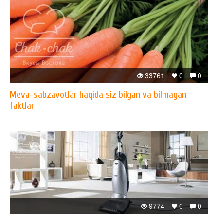
33761
0
0
Meva-sabzavotlar haqida siz bilgan va bilmagan
faktlar
9774
0
0