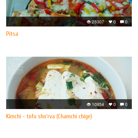
23307
0
0
Pitsa
10954
0
0
Kimchi - tofu sho'rva (Chamchi chige)