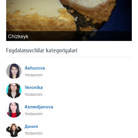
Chizkeyk
Foydalanuvchilar kategoriyalari
Ashurova
Yordamchi
Veronika
Yordamchi
Axmedjanova
Yordamchi
Дания
Yordamchi