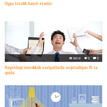
Uyga tozalik baxsh etamiz
9816
0
0
Hayotdagi murakkab vaziyatlarda asqotadigan 10 ta
qoida