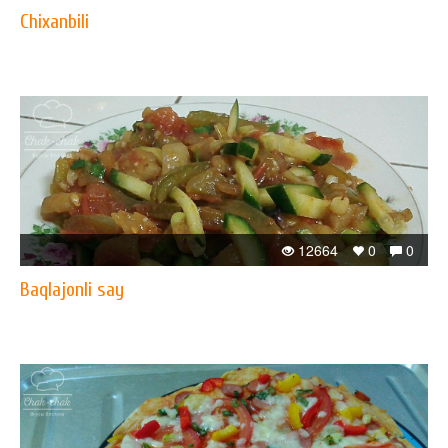
Chixanbili
12664
0
0
Baqlajonli say