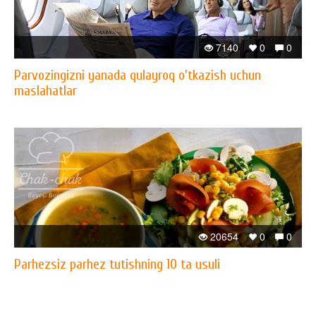
7140
0
0
Parvozingizni yanada qulayroq o'tkazish uchun
maslahatlar
20654
0
0
Parhezsiz parhez tutishning 10 ta usuli