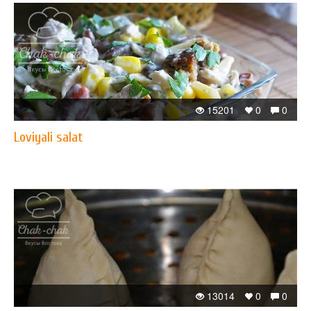
15201
0
0
Loviyali salat
13014
0
0