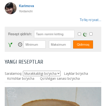
Karimova
Yordamchi
To‘liq ro‘yxat...
Resept qidirish:
YANGI RESEPTLAR
Saralamoq:
Layklar bo’yicha
Ko‘rishlar bo‘yicha
Qo’shilgan sanasi bo’yicha